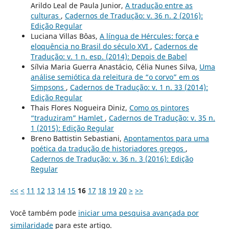
Arildo Leal de Paula Junior,
A tradução entre as
culturas
,
Cadernos de Tradução: v. 36 n. 2 (2016):
Edição Regular
Luciana Villas Bôas,
A língua de Hércules: força e
eloquência no Brasil do século XVI
,
Cadernos de
Tradução: v. 1 n. esp. (2014): Depois de Babel
Sílvia Maria Guerra Anastácio, Célia Nunes Silva,
Uma
análise semiótica da releitura de “o corvo” em os
Simpsons
,
Cadernos de Tradução: v. 1 n. 33 (2014):
Edição Regular
Thais Flores Nogueira Diniz,
Como os pintores
“traduziram” Hamlet
,
Cadernos de Tradução: v. 35 n.
1 (2015): Edição Regular
Breno Battistin Sebastiani,
Apontamentos para uma
poética da tradução de historiadores gregos
,
Cadernos de Tradução: v. 36 n. 3 (2016): Edição
Regular
<<
<
11
12
13
14
15
16
17
18
19
20
>
>>
Você também pode
iniciar uma pesquisa avançada por
similaridade
para este artigo.