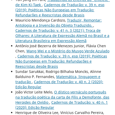
de Kim Ki-Taek
,
Cadernos de Tradução: v. 39 n. esp
(2019): Poiéticas Não Europeias em Tradução:
Refundações e Reescristas desde Brasis
Mauricio Mendonça Cardozo,
Traduzir, Remontar:
Antologia e a Invenção do Objeto Traduzido.
,
Cadernos de Tradução: v. 41 n. 3 (2021): Troca de
Olhares: A Literatura de Expressão Alemã no Brasil e a
Literatura Brasileira em Expressão Alemã
Antônio José Bezerra de Menezes Junior, Flávia Chen
Chen,
Wang Wei e o Mistério do Musgo Verde Azulado
,
Cadernos de Tradução: v. 39 n. esp (2019): Poiéticas
Não Europeias em Tradução: Refundações e
Reescristas desde Brasis
Sundar Sarukkai, Rodrigo Bilhalva Moncks, Alinne
Balduino P. Fernandes,
Matemática, linguagem e
tradução
,
Cadernos de Tradução: v. 40 n. 2 (2020):
Edição Regular
João Victor Leite Melo,
O dístico vernáculo português
na tradução poética da carta de Fílis a Demofonte, das
Heroides de Ovídio
,
Cadernos de Tradução: v. 40 n. 1
(2020): Edição Regular
Henrique de Oliveira Lee, Vinícius Carvalho Pereira,