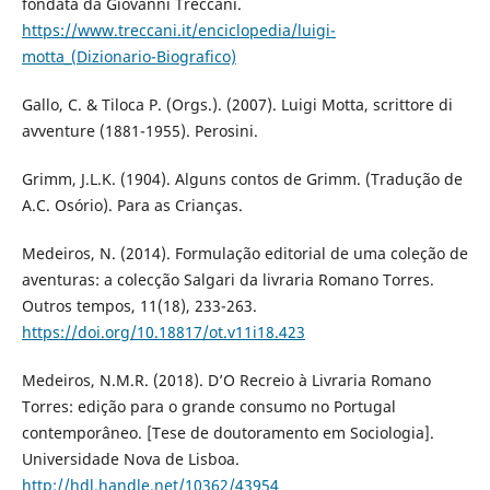
fondata da Giovanni Treccani.
https://www.treccani.it/enciclopedia/luigi-
motta_(Dizionario-Biografico)
Gallo, C. & Tiloca P. (Orgs.). (2007). Luigi Motta, scrittore di
avventure (1881-1955). Perosini.
Grimm, J.L.K. (1904). Alguns contos de Grimm. (Tradução de
A.C. Osório). Para as Crianças.
Medeiros, N. (2014). Formulação editorial de uma coleção de
aventuras: a colecção Salgari da livraria Romano Torres.
Outros tempos, 11(18), 233-263.
https://doi.org/10.18817/ot.v11i18.423
Medeiros, N.M.R. (2018). D’O Recreio à Livraria Romano
Torres: edição para o grande consumo no Portugal
contemporâneo. [Tese de doutoramento em Sociologia].
Universidade Nova de Lisboa.
http://hdl.handle.net/10362/43954