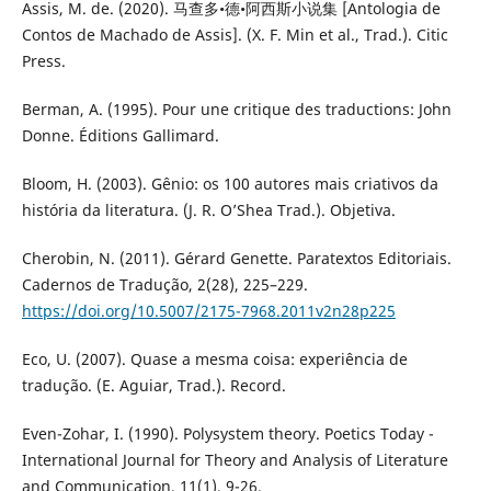
Assis, M. de. (2020). 马查多•德•阿西斯小说集 [Antologia de
Contos de Machado de Assis]. (X. F. Min et al., Trad.). Citic
Press.
Berman, A. (1995). Pour une critique des traductions: John
Donne. Éditions Gallimard.
Bloom, H. (2003). Gênio: os 100 autores mais criativos da
história da literatura. (J. R. O’Shea Trad.). Objetiva.
Cherobin, N. (2011). Gérard Genette. Paratextos Editoriais.
Cadernos de Tradução, 2(28), 225–229.
https://doi.org/10.5007/2175-7968.2011v2n28p225
Eco, U. (2007). Quase a mesma coisa: experiência de
tradução. (E. Aguiar, Trad.). Record.
Even-Zohar, I. (1990). Polysystem theory. Poetics Today -
International Journal for Theory and Analysis of Literature
and Communication, 11(1), 9-26.