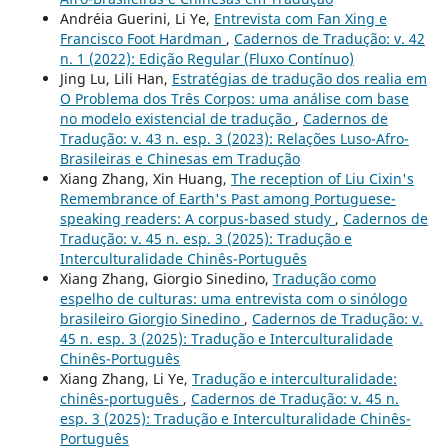
Andréia Guerini, Li Ye,
Entrevista com Fan Xing e
Francisco Foot Hardman
,
Cadernos de Tradução: v. 42
n. 1 (2022): Edição Regular (Fluxo Contínuo)
Jing Lu, Lili Han,
Estratégias de tradução dos realia em
O Problema dos Três Corpos: uma análise com base
no modelo existencial de tradução
,
Cadernos de
Tradução: v. 43 n. esp. 3 (2023): Relações Luso-Afro-
Brasileiras e Chinesas em Tradução
Xiang Zhang, Xin Huang,
The reception of Liu Cixin's
Remembrance of Earth's Past among Portuguese-
speaking readers: A corpus-based study
,
Cadernos de
Tradução: v. 45 n. esp. 3 (2025): Tradução e
Interculturalidade Chinês-Português
Xiang Zhang, Giorgio Sinedino,
Tradução como
espelho de culturas: uma entrevista com o sinólogo
brasileiro Giorgio Sinedino
,
Cadernos de Tradução: v.
45 n. esp. 3 (2025): Tradução e Interculturalidade
Chinês-Português
Xiang Zhang, Li Ye,
Tradução e interculturalidade:
chinês-português
,
Cadernos de Tradução: v. 45 n.
esp. 3 (2025): Tradução e Interculturalidade Chinês-
Português