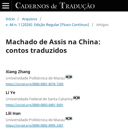
Início
/
Arquivos
/
v. 44 n. 1 (2024): Edição Regular (Fluxo Contínuo)
/
Artigos
Machado de Assis na China:
contos traduzidos
Xiang Zhang
Universidade Politécnica de Macau
https://orcid.org/0000-0001-8576-7283
Li Ye
Universidade Federal de Santa Catarina
https://orcid.org/0000-0003-0401-5691
Lili Han
Universidade Politécnica de Macau
https://orcid.org/0000-0002-8995-2301