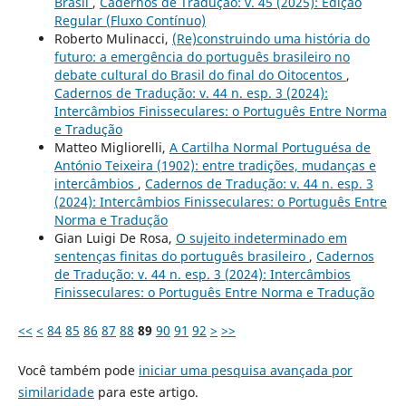
Brasil
,
Cadernos de Tradução: v. 45 (2025): Edição
Regular (Fluxo Contínuo)
Roberto Mulinacci,
(Re)construindo uma história do
futuro: a emergência do português brasileiro no
debate cultural do Brasil do final do Oitocentos
,
Cadernos de Tradução: v. 44 n. esp. 3 (2024):
Intercâmbios Finisseculares: o Português Entre Norma
e Tradução
Matteo Migliorelli,
A Cartilha Normal Portuguésa de
António Teixeira (1902): entre tradições, mudanças e
intercâmbios
,
Cadernos de Tradução: v. 44 n. esp. 3
(2024): Intercâmbios Finisseculares: o Português Entre
Norma e Tradução
Gian Luigi De Rosa,
O sujeito indeterminado em
sentenças finitas do português brasileiro
,
Cadernos
de Tradução: v. 44 n. esp. 3 (2024): Intercâmbios
Finisseculares: o Português Entre Norma e Tradução
<<
<
84
85
86
87
88
89
90
91
92
>
>>
Você também pode
iniciar uma pesquisa avançada por
similaridade
para este artigo.