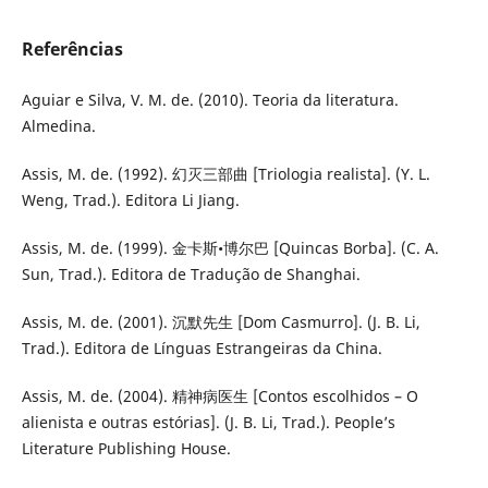
Referências
Aguiar e Silva, V. M. de. (2010). Teoria da literatura.
Almedina.
Assis, M. de. (1992). 幻灭三部曲 [Triologia realista]. (Y. L.
Weng, Trad.). Editora Li Jiang.
Assis, M. de. (1999). 金卡斯•博尔巴 [Quincas Borba]. (C. A.
Sun, Trad.). Editora de Tradução de Shanghai.
Assis, M. de. (2001). 沉默先生 [Dom Casmurro]. (J. B. Li,
Trad.). Editora de Línguas Estrangeiras da China.
Assis, M. de. (2004). 精神病医生 [Contos escolhidos – O
alienista e outras estórias]. (J. B. Li, Trad.). People’s
Literature Publishing House.