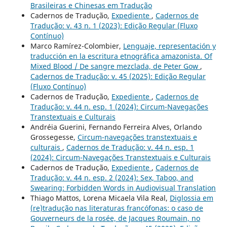
Brasileiras e Chinesas em Tradução
Cadernos de Tradução,
Expediente
,
Cadernos de
Tradução: v. 43 n. 1 (2023): Edição Regular (Fluxo
Contínuo)
Marco Ramírez-Colombier,
Lenguaje, representación y
traducción en la escritura etnográfica amazonista. Of
Mixed Blood / De sangre mezclada, de Peter Gow
,
Cadernos de Tradução: v. 45 (2025): Edição Regular
(Fluxo Contínuo)
Cadernos de Tradução,
Expediente
,
Cadernos de
Tradução: v. 44 n. esp. 1 (2024): Circum-Navegações
Transtextuais e Culturais
Andréia Guerini, Fernando Ferreira Alves, Orlando
Grossegesse,
Circum-navegações transtextuais e
culturais
,
Cadernos de Tradução: v. 44 n. esp. 1
(2024): Circum-Navegações Transtextuais e Culturais
Cadernos de Tradução,
Expediente
,
Cadernos de
Tradução: v. 44 n. esp. 2 (2024): Sex, Taboo, and
Swearing: Forbidden Words in Audiovisual Translation
Thiago Mattos, Lorena Micaela Vila Real,
Diglossia em
(re)tradução nas literaturas francófonas: o caso de
Gouverneurs de la rosée, de Jacques Roumain, no