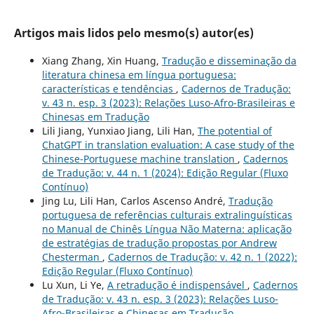
Artigos mais lidos pelo mesmo(s) autor(es)
Xiang Zhang, Xin Huang,
Tradução e disseminação da
literatura chinesa em língua portuguesa:
características e tendências
,
Cadernos de Tradução:
v. 43 n. esp. 3 (2023): Relações Luso-Afro-Brasileiras e
Chinesas em Tradução
Lili Jiang, Yunxiao Jiang, Lili Han,
The potential of
ChatGPT in translation evaluation: A case study of the
Chinese-Portuguese machine translation
,
Cadernos
de Tradução: v. 44 n. 1 (2024): Edição Regular (Fluxo
Contínuo)
Jing Lu, Lili Han, Carlos Ascenso André,
Tradução
portuguesa de referências culturais extralinguísticas
no Manual de Chinês Língua Não Materna: aplicação
de estratégias de tradução propostas por Andrew
Chesterman
,
Cadernos de Tradução: v. 42 n. 1 (2022):
Edição Regular (Fluxo Contínuo)
Lu Xun, Li Ye,
A retradução é indispensável
,
Cadernos
de Tradução: v. 43 n. esp. 3 (2023): Relações Luso-
Afro-Brasileiras e Chinesas em Tradução