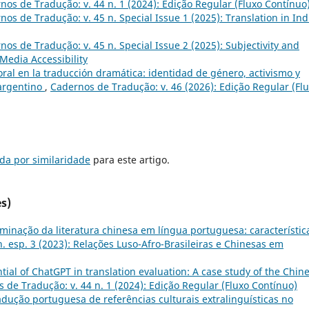
nos de Tradução: v. 44 n. 1 (2024): Edição Regular (Fluxo Contínuo
nos de Tradução: v. 45 n. Special Issue 1 (2025): Translation in Ind
nos de Tradução: v. 45 n. Special Issue 2 (2025): Subjectivity and
 Media Accessibility
oral en la traducción dramática: identidad de género, activismo y
 argentino
,
Cadernos de Tradução: v. 46 (2026): Edição Regular (Fl
da por similaridade
para este artigo.
s)
minação da literatura chinesa em língua portuguesa: característic
. esp. 3 (2023): Relações Luso-Afro-Brasileiras e Chinesas em
tial of ChatGPT in translation evaluation: A case study of the Chin
 de Tradução: v. 44 n. 1 (2024): Edição Regular (Fluxo Contínuo)
adução portuguesa de referências culturais extralinguísticas no