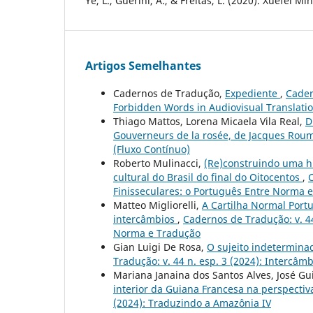
Ye, L., Guerini, A., & Freitas, L. (2020). Xuefei M
Artigos Semelhantes
Cadernos de Tradução,
Expediente
,
Cader
Forbidden Words in Audiovisual Translati
Thiago Mattos, Lorena Micaela Vila Real,
D
Gouverneurs de la rosée, de Jacques Roum
(Fluxo Contínuo)
Roberto Mulinacci,
(Re)construindo uma hi
cultural do Brasil do final do Oitocentos
,
C
Finisseculares: o Português Entre Norma 
Matteo Migliorelli,
A Cartilha Normal Port
intercâmbios
,
Cadernos de Tradução: v. 44
Norma e Tradução
Gian Luigi De Rosa,
O sujeito indetermina
Tradução: v. 44 n. esp. 3 (2024): Intercâ
Mariana Janaina dos Santos Alves, José G
interior da Guiana Francesa na perspecti
(2024): Traduzindo a Amazônia IV