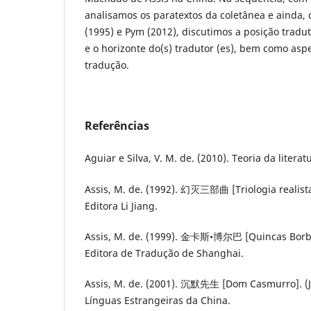
analisamos os paratextos da coletânea e ainda,
(1995) e Pym (2012), discutimos a posição tradut
e o horizonte do(s) tradutor (es), bem como aspe
tradução.
Referências
Aguiar e Silva, V. M. de. (2010). Teoria da litera
Assis, M. de. (1992). 幻灭三部曲 [Triologia realista]
Editora Li Jiang.
Assis, M. de. (1999). 金卡斯•博尔巴 [Quincas Borba].
Editora de Tradução de Shanghai.
Assis, M. de. (2001). 沉默先生 [Dom Casmurro]. (J. B
Línguas Estrangeiras da China.