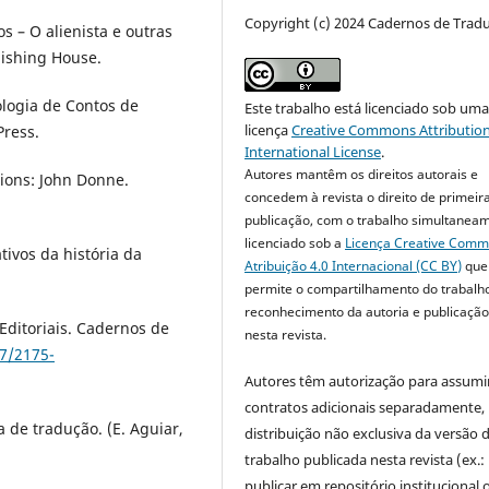
Copyright (c) 2024 Cadernos de Trad
 – O alienista e outras
blishing House.
ogia de Contos de
Este trabalho está licenciado sob um
licença
Creative Commons Attribution
Press.
International License
.
Autores mantêm os direitos autorais e
tions: John Donne.
concedem à revista o direito de primeir
publicação, com o trabalho simultanea
licenciado sob a
Licença Creative Com
tivos da história da
Atribuição 4.0 Internacional (CC BY)
que
permite o compartilhamento do trabalh
reconhecimento da autoria e publicação 
Editoriais. Cadernos de
nesta revista.
07/2175-
Autores têm autorização para assumi
contratos adicionais separadamente,
 de tradução. (E. Aguiar,
distribuição não exclusiva da versão 
trabalho publicada nesta revista (ex.:
publicar em repositório institucional 