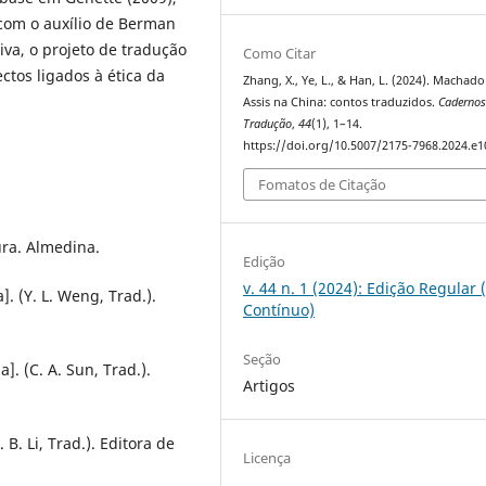
 com o auxílio de Berman
iva, o projeto de tradução
Como Citar
ctos ligados à ética da
Zhang, X., Ye, L., & Han, L. (2024). Machado
Assis na China: contos traduzidos.
Cadernos
Tradução
,
44
(1), 1–14.
https://doi.org/10.5007/2175-7968.2024.e
Fomatos de Citação
tura. Almedina.
Edição
v. 44 n. 1 (2024): Edição Regular 
. (Y. L. Weng, Trad.).
Contínuo)
Seção
 (C. A. Sun, Trad.).
Artigos
. Li, Trad.). Editora de
Licença