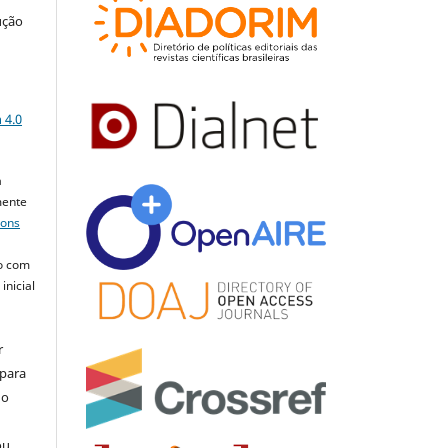
ução
a
 4.0
a
mente
mons
o com
inicial
r
 para
do
ou