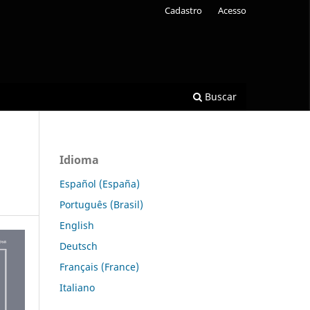
Cadastro
Acesso
Buscar
Idioma
Español (España)
Português (Brasil)
English
Deutsch
Français (France)
Italiano