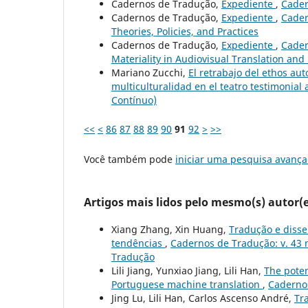
Cadernos de Tradução,
Expediente
,
Cader
Cadernos de Tradução,
Expediente
,
Cader
Theories, Policies, and Practices
Cadernos de Tradução,
Expediente
,
Cader
Materiality in Audiovisual Translation and
Mariano Zucchi,
El retrabajo del ethos aut
multiculturalidad en el teatro testimonial
Contínuo)
<<
<
86
87
88
89
90
91
92
>
>>
Você também pode
iniciar uma pesquisa avança
Artigos mais lidos pelo mesmo(s) autor(e
Xiang Zhang, Xin Huang,
Tradução e disse
tendências
,
Cadernos de Tradução: v. 43 n
Tradução
Lili Jiang, Yunxiao Jiang, Lili Han,
The poten
Portuguese machine translation
,
Cadernos
Jing Lu, Lili Han, Carlos Ascenso André,
Tr