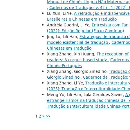
Manual de Chinês Língua Não Materna: ap
,
Cadernos de Tradução: v. 42 n. 1 (2022):
Lu Xun, Li Ye,
A retradução é indispensáve
Brasileiras e Chinesas em Tradução
Andréia Guerini, Li Ye,
Entrevista com Fan
(2022): Edição Regular (Fluxo Contínuo)
Jing Lu, Lili Han,
Estratégias de tradução 
modelo existencial de tradução
,
Cadernos 
Chinesas em Tradução
Xiang Zhang, Xin Huang,
The reception of
readers: A corpus-based study
,
Cadernos d
Chinês-Português
Xiang Zhang, Giorgio Sinedino,
Tradução c
Giorgio Sinedino
,
Cadernos de Tradução: v
Xiang Zhang, Li Ye,
Tradução e intercultu
(2025): Tradução e Interculturalidade Chi
Meng Yu, Lili Han, Lola Geraldes Xavier,
A 
estrangeirismos na tradução chinesa de 
Tradução e Interculturalidade Chinês-Por
1
2
>
>>