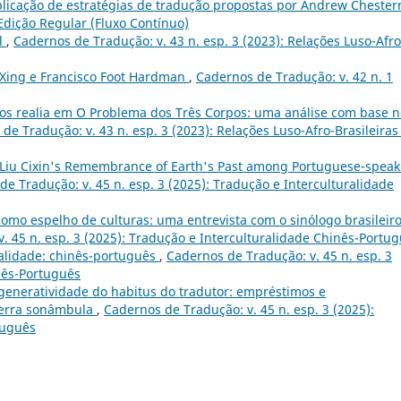
licação de estratégias de tradução propostas por Andrew Cheste
 Edição Regular (Fluxo Contínuo)
l
,
Cadernos de Tradução: v. 43 n. esp. 3 (2023): Relações Luso-Afro
 Xing e Francisco Foot Hardman
,
Cadernos de Tradução: v. 42 n. 1
dos realia em O Problema dos Três Corpos: uma análise com base n
de Tradução: v. 43 n. esp. 3 (2023): Relações Luso-Afro-Brasileiras
 Liu Cixin's Remembrance of Earth's Past among Portuguese-speak
e Tradução: v. 45 n. esp. 3 (2025): Tradução e Interculturalidade
omo espelho de culturas: uma entrevista com o sinólogo brasileir
. 45 n. esp. 3 (2025): Tradução e Interculturalidade Chinês-Portu
ralidade: chinês-português
,
Cadernos de Tradução: v. 45 n. esp. 3
nês-Português
generatividade do habitus do tradutor: empréstimos e
Terra sonâmbula
,
Cadernos de Tradução: v. 45 n. esp. 3 (2025):
tuguês