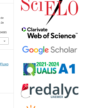
 de
 De
104085
(Fluxo