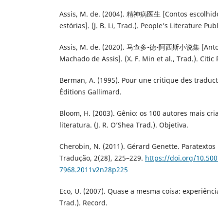
Assis, M. de. (2004). 精神病医生 [Contos escolhidos
estórias]. (J. B. Li, Trad.). People’s Literature Pu
Assis, M. de. (2020). 马查多•德•阿西斯小说集 [Antol
Machado de Assis]. (X. F. Min et al., Trad.). Citic 
Berman, A. (1995). Pour une critique des traduc
Éditions Gallimard.
Bloom, H. (2003). Gênio: os 100 autores mais cria
literatura. (J. R. O’Shea Trad.). Objetiva.
Cherobin, N. (2011). Gérard Genette. Paratextos 
Tradução, 2(28), 225–229.
https://doi.org/10.50
7968.2011v2n28p225
Eco, U. (2007). Quase a mesma coisa: experiência
Trad.). Record.