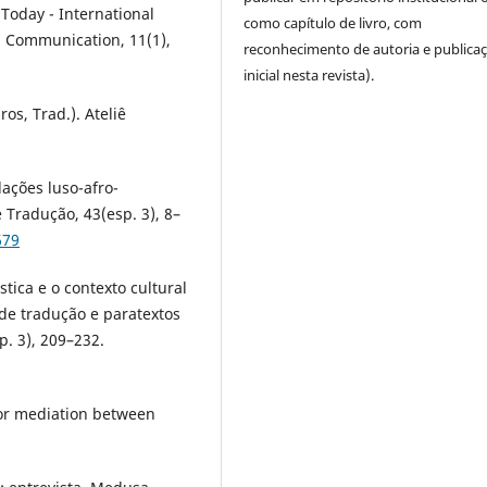
 Today - International
como capítulo de livro, com
nd Communication, 11(1),
reconhecimento de autoria e publica
inicial nesta revista).
ros, Trad.). Ateliê
elações luso-afro-
 Tradução, 43(esp. 3), 8–
679
stica e o contexto cultural
de tradução e paratextos
. 3), 209–232.
 for mediation between