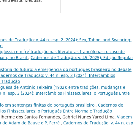
in: entrevista. Medusa.
nos de Tradução: v. 44 n. esp. 2 (2024): Sex, Taboo, and Swearing:
on
iglossia em (re)tradução nas literaturas francófonas: o caso de
ain, no Brasil
,
Cadernos de Tradução: v. 45 (2025): Edição Regula
stória do futuro: a emergência do português brasileiro no debate
adernos de Tradução: v. 44 n. esp. 3 (2024): Intercâmbios
e Tradução
uguésa de António Teixeira (1902): entre tradições, mudanças e
 n. esp. 3 (2024): Intercâmbios Finisseculares: o Português Entre
do em sentenças finitas do português brasileiro
,
Cadernos de
mbios Finisseculares: o Português Entre Norma e Tradução
uilherme dos Santos Fernandes, Gabriel Nunes Yared Lima,
Viagem
va de Adam de Bauve e P. Ferré
,
Cadernos de Tradução: v. 44 n. esp