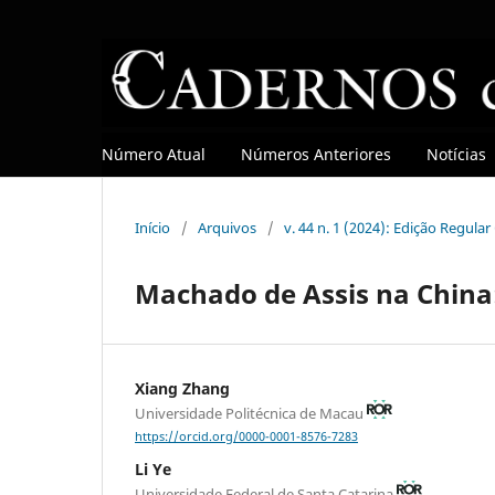
Número Atual
Números Anteriores
Notícias
Início
/
Arquivos
/
v. 44 n. 1 (2024): Edição Regula
Machado de Assis na China
Xiang Zhang
Universidade Politécnica de Macau
https://orcid.org/0000-0001-8576-7283
Li Ye
Universidade Federal de Santa Catarina