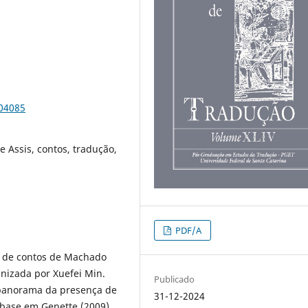
104085
e Assis, contos, tradução,
PDF/A
ea de contos de Machado
anizada por Xuefei Min.
Publicado
panorama da presença de
31-12-2024
base em Genette (2009),