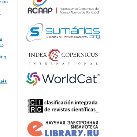
rman
-
o
 e
ing
o
guês