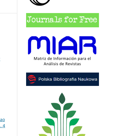
r
 ao
. 4