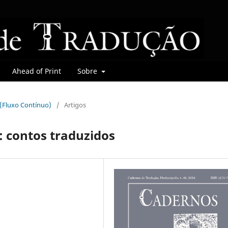
Ahead of Print
Sobre
r (Fluxo Contínuo)
/
Artigos
: contos traduzidos