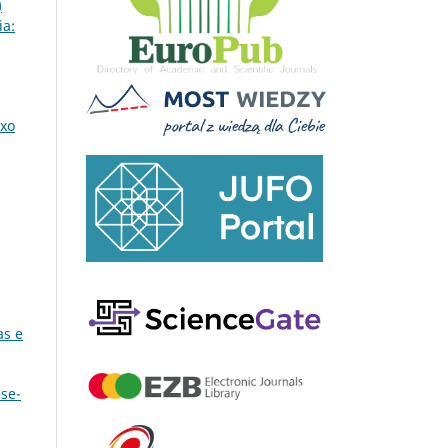
)
ia:
uxo
as e
ese-