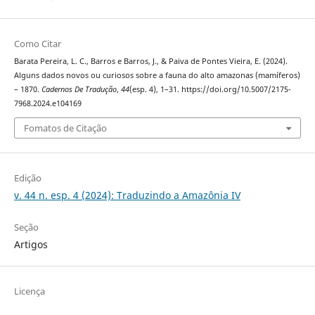
Como Citar
Barata Pereira, L. C., Barros e Barros, J., & Paiva de Pontes Vieira, E. (2024).
Alguns dados novos ou curiosos sobre a fauna do alto amazonas (mamíferos)
– 1870.
Cadernos De Tradução
,
44
(esp. 4), 1–31. https://doi.org/10.5007/2175-
7968.2024.e104169
Fomatos de Citação
Edição
v. 44 n. esp. 4 (2024): Traduzindo a Amazônia IV
Seção
Artigos
Licença