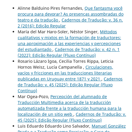
Alinne Balduino Pires Fernandes,
Que fantasma você
procura para devorar? As presenças assombradas do
teatro e da tradução
,
Cadernos de Tradução: v. 36 n.
2 (2016): Edição Regular
María del Mar Haro-Soler, Néstor Singer,
Métodos
cualitativos y mixtos en la formación de traductores:
una aproximación a las experiencias y percepciones
del estudiantado
,
Cadernos de Tradução: v. 42 n. 1
(2022): Edição Regular (Fluxo Contínuo)
Rosario Lázaro Igoa, Cecilia Torres Rippa, Leticia
Hornos Weisz, Lucía Campanella ,
Circulaciones,
vacíos y fricciones en las traducciones literarias
publicadas en Uruguay entre 1871 y 2021
,
Cadernos
de Tradução: v. 45 (2025): Edição Regular (Fluxo
Contínuo)
Mar Ogea-Pozo,
Percepción del alumnado de
Traducción Multimedia acerca de la traducción
automatizada frente a la traducción humana para la
localización de un sitio web
,
Cadernos de Tradução: v.
45 (2025): Edição Regular (Fluxo Contínuo)
Luis Eduardo Eduardo Lino Salvador,
Manuel González
Prada e a Tradução como Recriação: o Caso de