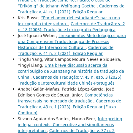
“Erlkönig” de Johann Wolfgang Goethe
,
Cadernos de
Tradução: v. 41 n. 1 (2021): Edição Regular
Kris Buyse,
“Por el amor del estudiante”: hacia una
lexicografía integradora.
,
Cadernos de Tradução: v. 2
n. 18 (2006): Tradução e Lexicografia Pedagógica
José Ignacio Weber,
Lineamientos Metodológicos para
una Comprensión Traductológica de Procesos
Históricos de Interacción Cultural
,
Cadernos de
Tradução: v. 41 n. 2 (2021): Edição Regular
Tingfu Yang, Vitor Campos Moura Neves e Siqueira,
Yingyi Liang,
Uma breve discussão acerca da
contribuição de Xuanzang na história da tradução da
China
,
Cadernos de Tradução: v. 45 n. esp. 3 (2025):
Tradução e Interculturalidade Chinês-Português
Anabel Galán-Mañas, Patricia López-García, José
Ednilson Gomes de Souza Júnior,
Competências
transversais no mercado de tradução
,
Cadernos de
Tradução: v. 43 n. 1 (2023): Edição Regular (Fluxo
Contínuo)
Silvana Aguiar dos Santos, Hanna Beer,
Interpreting
in legal contexts: Consecutive and simultaneous
interpretation
,
Cadernos de Tradução: v. 37 n. 2