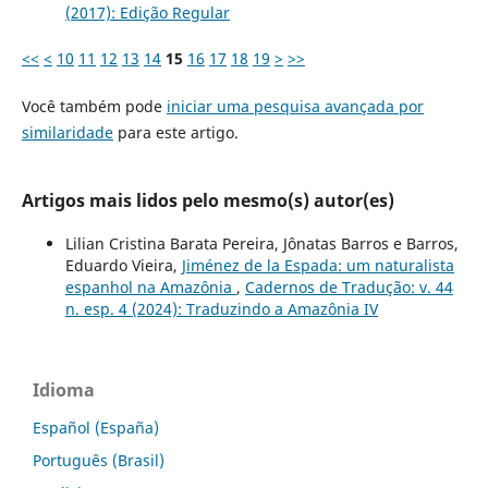
(2017): Edição Regular
<<
<
10
11
12
13
14
15
16
17
18
19
>
>>
Você também pode
iniciar uma pesquisa avançada por
similaridade
para este artigo.
Artigos mais lidos pelo mesmo(s) autor(es)
Lilian Cristina Barata Pereira, Jônatas Barros e Barros,
Eduardo Vieira,
Jiménez de la Espada: um naturalista
espanhol na Amazônia
,
Cadernos de Tradução: v. 44
n. esp. 4 (2024): Traduzindo a Amazônia IV
Idioma
Español (España)
Português (Brasil)