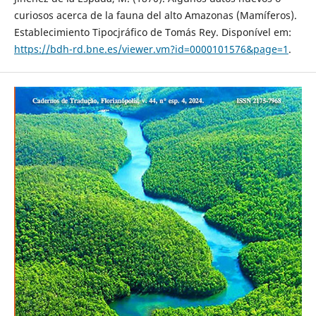
curiosos acerca de la fauna del alto Amazonas (Mamíferos).
Establecimiento Tipocjráfico de Tomás Rey. Disponível em:
https://bdh-rd.bne.es/viewer.vm?id=0000101576&page=1
.