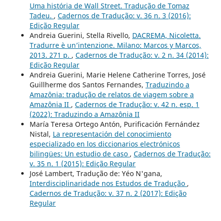
Uma história de Wall Street. Tradução de Tomaz
Tadeu.
,
Cadernos de Tradução: v. 36 n. 3 (2016):
Edição Regular
Andreia Guerini, Stella Rivello,
DACREMA, Nicoletta.
Tradurre è un’intenzione. Milano: Marcos y Marcos,
2013. 271 p.
,
Cadernos de Tradução: v. 2 n. 34 (2014):
Edição Regular
Andreia Guerini, Marie Helene Catherine Torres, José
Guillherme dos Santos Fernandes,
Traduzindo a
Amazônia: tradução de relatos de viagem sobre a
Amazônia II
,
Cadernos de Tradução: v. 42 n. esp. 1
(2022): Traduzindo a Amazônia II
María Teresa Ortego Antón, Purificación Fernández
Nistal,
La representación del conocimiento
especializado en los diccionarios electrónicos
bilingües: Un estudio de caso
,
Cadernos de Tradução:
v. 35 n. 1 (2015): Edição Regular
José Lambert, Tradução de: Yéo N'gana,
Interdisciplinaridade nos Estudos de Tradução
,
Cadernos de Tradução: v. 37 n. 2 (2017): Edição
Regular