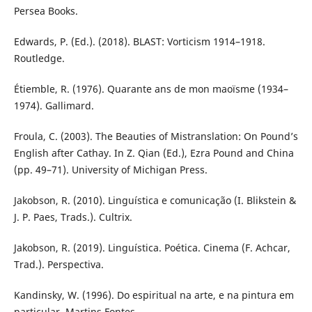
Persea Books.
Edwards, P. (Ed.). (2018). BLAST: Vorticism 1914–1918.
Routledge.
Étiemble, R. (1976). Quarante ans de mon maoïsme (1934–
1974). Gallimard.
Froula, C. (2003). The Beauties of Mistranslation: On Pound’s
English after Cathay. In Z. Qian (Ed.), Ezra Pound and China
(pp. 49–71). University of Michigan Press.
Jakobson, R. (2010). Linguística e comunicação (I. Blikstein &
J. P. Paes, Trads.). Cultrix.
Jakobson, R. (2019). Linguística. Poética. Cinema (F. Achcar,
Trad.). Perspectiva.
Kandinsky, W. (1996). Do espiritual na arte, e na pintura em
particular. Martins Fontes.