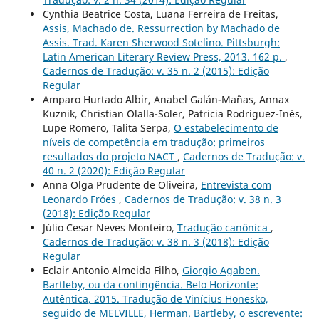
Cynthia Beatrice Costa, Luana Ferreira de Freitas,
Assis, Machado de. Ressurrection by Machado de
Assis. Trad. Karen Sherwood Sotelino. Pittsburgh:
Latin American Literary Review Press, 2013. 162 p.
,
Cadernos de Tradução: v. 35 n. 2 (2015): Edição
Regular
Amparo Hurtado Albir, Anabel Galán-Mañas, Annax
Kuznik, Christian Olalla-Soler, Patricia Rodríguez-Inés,
Lupe Romero, Talita Serpa,
O estabelecimento de
níveis de competência em tradução: primeiros
resultados do projeto NACT
,
Cadernos de Tradução: v.
40 n. 2 (2020): Edição Regular
Anna Olga Prudente de Oliveira,
Entrevista com
Leonardo Fróes
,
Cadernos de Tradução: v. 38 n. 3
(2018): Edição Regular
Júlio Cesar Neves Monteiro,
Tradução canônica
,
Cadernos de Tradução: v. 38 n. 3 (2018): Edição
Regular
Eclair Antonio Almeida Filho,
Giorgio Agaben.
Bartleby, ou da contingência. Belo Horizonte:
Autêntica, 2015. Tradução de Vinícius Honesko,
seguido de MELVILLE, Herman. Bartleby, o escrevente: