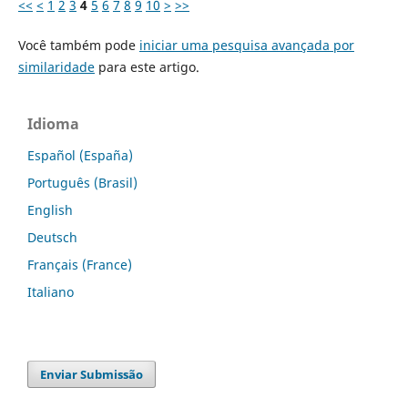
<<
<
1
2
3
4
5
6
7
8
9
10
>
>>
Você também pode
iniciar uma pesquisa avançada por
similaridade
para este artigo.
Idioma
Español (España)
Português (Brasil)
English
Deutsch
Français (France)
Italiano
Enviar Submissão