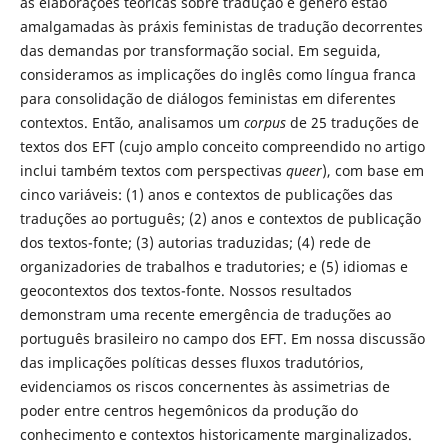
as elaborações teóricas sobre tradução e gênero estão
amalgamadas às práxis feministas de tradução decorrentes
das demandas por transformação social. Em seguida,
consideramos as implicações do inglês como língua franca
para consolidação de diálogos feministas em diferentes
contextos. Então, analisamos um
corpus
de 25 traduções de
textos dos EFT (cujo amplo conceito compreendido no artigo
inclui também textos com perspectivas
queer
), com base em
cinco variáveis: (1) anos e contextos de publicações das
traduções ao português; (2) anos e contextos de publicação
dos textos-fonte; (3) autorias traduzidas; (4) rede de
organizadories de trabalhos e tradutories; e (5) idiomas e
geocontextos dos textos-fonte. Nossos resultados
demonstram uma recente emergência de traduções ao
português brasileiro no campo dos EFT. Em nossa discussão
das implicações políticas desses fluxos tradutórios,
evidenciamos os riscos concernentes às assimetrias de
poder entre centros hegemônicos da produção do
conhecimento e contextos historicamente marginalizados.