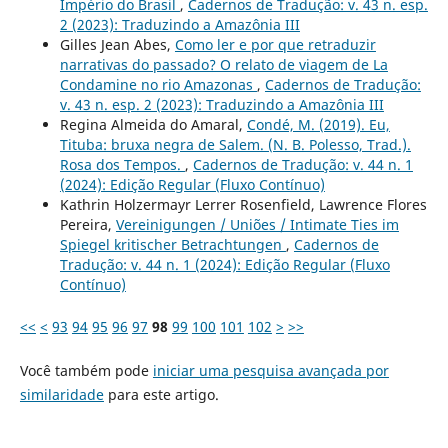
Império do Brasil
,
Cadernos de Tradução: v. 43 n. esp.
2 (2023): Traduzindo a Amazônia III
Gilles Jean Abes,
Como ler e por que retraduzir
narrativas do passado? O relato de viagem de La
Condamine no rio Amazonas
,
Cadernos de Tradução:
v. 43 n. esp. 2 (2023): Traduzindo a Amazônia III
Regina Almeida do Amaral,
Condé, M. (2019). Eu,
Tituba: bruxa negra de Salem. (N. B. Polesso, Trad.).
Rosa dos Tempos.
,
Cadernos de Tradução: v. 44 n. 1
(2024): Edição Regular (Fluxo Contínuo)
Kathrin Holzermayr Lerrer Rosenfield, Lawrence Flores
Pereira,
Vereinigungen / Uniões / Intimate Ties im
Spiegel kritischer Betrachtungen
,
Cadernos de
Tradução: v. 44 n. 1 (2024): Edição Regular (Fluxo
Contínuo)
<<
<
93
94
95
96
97
98
99
100
101
102
>
>>
Você também pode
iniciar uma pesquisa avançada por
similaridade
para este artigo.