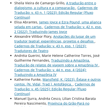
Sheila Vieira de Camargo Grillo,
A tradução entre o
dialogismo, a cultura e a comparação
,
Cadernos de
Tradução: v. 43 n. 1 (2023): Edição Regular (Fluxo
Contínuo)
Elisa Abrantes,
James Joyce e Ezra Pound, uma aliança
selada em cartas
,
Cadernos de Tradução: v. 42 n. esp.
2 (2022): Traduzindo James Joyce
Alexandre Villibor Flory,
Anotações do lugar de um
tradutor teatral: experiências, projetos e desafios
,
Cadernos de Tradução: v. 43 n. esp. 1 (2023):
Tradutores de Teatro
Andréia Guerini, Marie Helene Catherine Torres, José
Guilherme Fernandes,
Traduzindo a Amazônia.
Tradução de relatos de viagem sobre a Amazônia IV
,
Cadernos de Tradução: v. 44 n. esp. 4 (2024):
Traduzindo a Amazônia IV
Katherine Funke,
Mansfield, K. (2023). Êxtase e outros
contos. (N. Vidal, Trad.). Antofágica.
,
Cadernos de
Tradução: v. 45 (2025): Edição Regular (Fluxo
Contínuo)
Manuel Ijurra, Andréa Cesco, Lilian Cristina Barata
Pereira Nascimento,
Província do Grão-Pará no