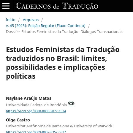
Início
/
Arquivos
/
v. 45 (2025): Edição Regular (Fluxo Contínuo)
/
Dossiê – Estudos Feministas da Tradução: Diálogos Transnacionais
Estudos Feministas da Tradução
traduzidos no Brasil: limites,
possibilidades e implicações
políticas
Naylane Araújo Matos
Universidade Federal de Rondônia
https://orcid.org/0000-0003-2077-1534
Olga Castro
Universitat Autònoma de Barcelona & University of Warwick
https://orcid.org/0009-0007-8352-5337