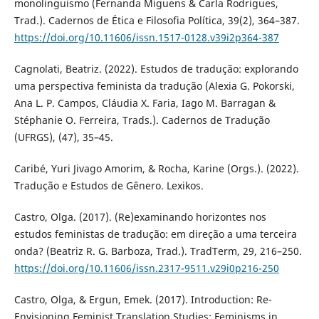
monolinguismo (Fernanda Miguens & Carla Rodrigues,
Trad.). Cadernos de Ética e Filosofia Política, 39(2), 364–387.
https://doi.org/10.11606/issn.1517-0128.v39i2p364-387
Cagnolati, Beatriz. (2022). Estudos de tradução: explorando
uma perspectiva feminista da tradução (Alexia G. Pokorski,
Ana L. P. Campos, Cláudia X. Faria, Iago M. Barragan &
Stéphanie O. Ferreira, Trads.). Cadernos de Tradução
(UFRGS), (47), 35–45.
Caribé, Yuri Jivago Amorim, & Rocha, Karine (Orgs.). (2022).
Tradução e Estudos de Gênero. Lexikos.
Castro, Olga. (2017). (Re)examinando horizontes nos
estudos feministas de tradução: em direção a uma terceira
onda? (Beatriz R. G. Barboza, Trad.). TradTerm, 29, 216–250.
https://doi.org/10.11606/issn.2317-9511.v29i0p216-250
Castro, Olga, & Ergun, Emek. (2017). Introduction: Re-
Envisioning Feminist Translation Studies: Feminisms in