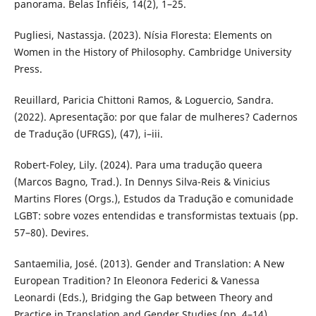
panorama. Belas Infiéis, 14(2), 1–25.
Pugliesi, Nastassja. (2023). Nísia Floresta: Elements on
Women in the History of Philosophy. Cambridge University
Press.
Reuillard, Paricia Chittoni Ramos, & Loguercio, Sandra.
(2022). Apresentação: por que falar de mulheres? Cadernos
de Tradução (UFRGS), (47), i–iii.
Robert-Foley, Lily. (2024). Para uma tradução queera
(Marcos Bagno, Trad.). In Dennys Silva-Reis & Vinicius
Martins Flores (Orgs.), Estudos da Tradução e comunidade
LGBT: sobre vozes entendidas e transformistas textuais (pp.
57–80). Devires.
Santaemilia, José. (2013). Gender and Translation: A New
European Tradition? In Eleonora Federici & Vanessa
Leonardi (Eds.), Bridging the Gap between Theory and
Practice in Translation and Gender Studies (pp. 4–14).