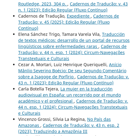
Routledge, 2023, 304 p.
,
Cadernos de Tradução: v. 43
n. 1 (2023): Edição Regular (Fluxo Contínuo)
Cadernos de Tradução,
Expediente
,
Cadernos de
Tradução: v. 45 (2025): Edição Regular (Fluxo
Contínuo)
Elena Sánchez Trigo, Tamara Varela Vila,
Traducción
de textos médicos: desarrollo de un portal de recursos
lingüísticos sobre enfermedades raras
,
Cadernos de
Tradução: v. 44 n. esp. 1 (2024): Circum-Navegações
Transtextuais e Culturais
Cezar A. Mortari, Luiz Henrique Queriquelli,
Anício
Mânlio Severino Boécio: De seu Segundo Comentário
sobre a Isagoge de Porfírio
,
Cadernos de Tradução: v.
43 n. 1 (2023): Edição Regular (Fluxo Contínuo)
Carla Botella Tejera,
La mujer en la traducción
audiovisual en España: un recorrido por el mundo
académico y el profesional
,
Cadernos de Tradução: v.
44 n. esp. 1 (2024): Circum-Navegações Transtextuais
e Culturais
Vincenzo Grossi, Silvia La Regina,
No País das
Amazonas
,
Cadernos de Tradução: v. 43 n. esp. 2
(2023): Traduzindo a Amazônia III