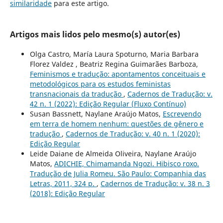
similaridade
para este artigo.
Artigos mais lidos pelo mesmo(s) autor(es)
Olga Castro, María Laura Spoturno, Maria Barbara
Florez Valdez , Beatriz Regina Guimarães Barboza,
Feminismos e tradução: apontamentos conceituais e
metodológicos para os estudos feministas
transnacionais da tradução
,
Cadernos de Tradução: v.
42 n. 1 (2022): Edição Regular (Fluxo Contínuo)
Susan Bassnett, Naylane Araújo Matos,
Escrevendo
em terra de homem nenhum: questões de gênero e
tradução
,
Cadernos de Tradução: v. 40 n. 1 (2020):
Edição Regular
Leide Daiane de Almeida Oliveira, Naylane Araújo
Matos,
ADICHIE, Chimamanda Ngozi. Hibisco roxo.
Tradução de Julia Romeu. São Paulo: Companhia das
Letras, 2011, 324 p.
,
Cadernos de Tradução: v. 38 n. 3
(2018): Edição Regular