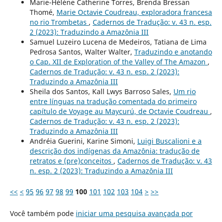
Marie-Hélène Catherine Torres, Brenda Bressan
Thomé,
Marie Octavie Coudreau, exploradora francesa
no rio Trombetas
,
Cadernos de Tradução: v. 43 n. esp.
2 (2023): Traduzindo a Amazônia III
Samuel Luzeiro Lucena de Medeiros, Tatiana de Lima
Pedrosa Santos, Walter Walter,
Traduzindo e anotando
o Cap. XII de Exploration of the Valley of The Amazon
,
Cadernos de Tradução: v. 43 n. esp. 2 (2023):
Traduzindo a Amazônia III
Sheila dos Santos, Kall Lwys Barroso Sales,
Um rio
entre línguas na tradução comentada do primeiro
capítulo de Voyage au Maycurú, de Octavie Coudreau
,
Cadernos de Tradução: v. 43 n. esp. 2 (2023):
Traduzindo a Amazônia III
Andréia Guerini, Karine Simoni,
Luigi Buscalioni e a
descrição dos indígenas da Amazônia: tradução de
retratos e (pre)conceitos
,
Cadernos de Tradução: v. 43
n. esp. 2 (2023): Traduzindo a Amazônia III
<<
<
95
96
97
98
99
100
101
102
103
104
>
>>
Você também pode
iniciar uma pesquisa avançada por