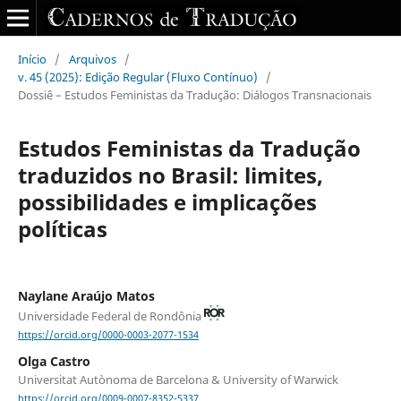
Início
/
Arquivos
/
v. 45 (2025): Edição Regular (Fluxo Contínuo)
/
Dossiê – Estudos Feministas da Tradução: Diálogos Transnacionais
Estudos Feministas da Tradução
traduzidos no Brasil: limites,
possibilidades e implicações
políticas
Naylane Araújo Matos
Universidade Federal de Rondônia
https://orcid.org/0000-0003-2077-1534
Olga Castro
Universitat Autònoma de Barcelona & University of Warwick
https://orcid.org/0009-0007-8352-5337