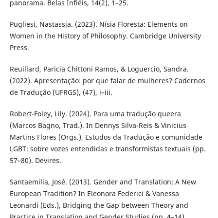
panorama. Belas Infiéis, 14(2), 1–25.
Pugliesi, Nastassja. (2023). Nísia Floresta: Elements on
Women in the History of Philosophy. Cambridge University
Press.
Reuillard, Paricia Chittoni Ramos, & Loguercio, Sandra.
(2022). Apresentação: por que falar de mulheres? Cadernos
de Tradução (UFRGS), (47), i–iii.
Robert-Foley, Lily. (2024). Para uma tradução queera
(Marcos Bagno, Trad.). In Dennys Silva-Reis & Vinicius
Martins Flores (Orgs.), Estudos da Tradução e comunidade
LGBT: sobre vozes entendidas e transformistas textuais (pp.
57–80). Devires.
Santaemilia, José. (2013). Gender and Translation: A New
European Tradition? In Eleonora Federici & Vanessa
Leonardi (Eds.), Bridging the Gap between Theory and
Practice in Translation and Gender Studies (pp. 4–14).