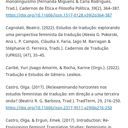
monolinguismo (Fernanda Miguens & Carla Rodrigues,
Trad.). Cadernos de Ética e Filosofia Política, 39(2), 364–387.
https://doi.org/10.11606/issn.1517-0128.v39i2p364-387
Cagnolati, Beatriz. (2022). Estudos de tradução: explorando
uma perspectiva feminista da tradução (Alexia G. Pokorski,
Ana L. P. Campos, Cláudia X. Faria, Iago M. Barragan &
Stéphanie O. Ferreira, Trads.). Cadernos de Tradução
(UFRGS), (47), 35–45.
Caribé, Yuri Jivago Amorim, & Rocha, Karine (Orgs.). (2022).
Tradução e Estudos de Gênero. Lexikos.
Castro, Olga. (2017). (Re)examinando horizontes nos
estudos feministas de tradução: em direção a uma terceira
onda? (Beatriz R. G. Barboza, Trad.). TradTerm, 29, 216–250.
https://doi.org/10.11606/issn.2317-9511.v29i0p216-250
Castro, Olga, & Ergun, Emek. (2017). Introduction: Re-
Envisioning Feminist Translation Studies: Feminisms in