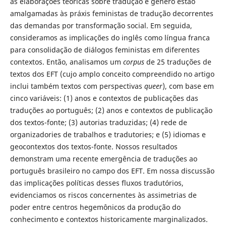
as elaborações teóricas sobre tradução e gênero estão
amalgamadas às práxis feministas de tradução decorrentes
das demandas por transformação social. Em seguida,
consideramos as implicações do inglês como língua franca
para consolidação de diálogos feministas em diferentes
contextos. Então, analisamos um
corpus
de 25 traduções de
textos dos EFT (cujo amplo conceito compreendido no artigo
inclui também textos com perspectivas
queer
), com base em
cinco variáveis: (1) anos e contextos de publicações das
traduções ao português; (2) anos e contextos de publicação
dos textos-fonte; (3) autorias traduzidas; (4) rede de
organizadories de trabalhos e tradutories; e (5) idiomas e
geocontextos dos textos-fonte. Nossos resultados
demonstram uma recente emergência de traduções ao
português brasileiro no campo dos EFT. Em nossa discussão
das implicações políticas desses fluxos tradutórios,
evidenciamos os riscos concernentes às assimetrias de
poder entre centros hegemônicos da produção do
conhecimento e contextos historicamente marginalizados.