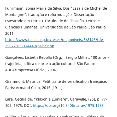
Fuhrmann, Sonia Maria da Silva. Dos “Essais de Michel de
Montaigne”: tradução e reformulação. Dissertação
(Mestrado em Letras). Faculdade de Filosofia, Letras e
Ciências Humanas, Universidade de São Paulo, São Paulo,
2011.
https://www.teses.usp.br/teses/disponiveis/8/8146/tde-
25072011-174449/pt-br.php
Gonçalves, Lisbeth Rebollo (Org.). Sérgio Milliet: 100 anos –
trajetória, crítica de arte a ação cultural. São Paulo:
ABCA/Imprensa Oficial, 2004.
Grammont, Maurice. Petit traité de versification française.
Paris: Armand Colin, 2015 [1911].
Lara, Cecília de. “Klaxon e Lumière”. Caravelle, (25), p. 77-
102, 1975. DOI:
https://doi.org/10.3406/carav.1975.1988
Milliet, Sérgio. Par le sentier. Genebra/Paris: Éditions du