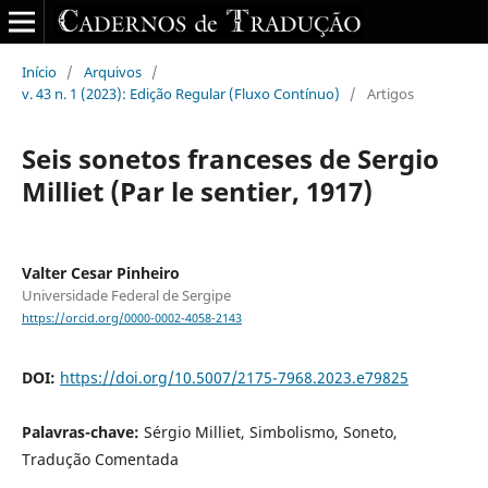
Início
/
Arquivos
/
v. 43 n. 1 (2023): Edição Regular (Fluxo Contínuo)
/
Artigos
Seis sonetos franceses de Sergio
Milliet (Par le sentier, 1917)
Valter Cesar Pinheiro
Universidade Federal de Sergipe
https://orcid.org/0000-0002-4058-2143
DOI:
https://doi.org/10.5007/2175-7968.2023.e79825
Palavras-chave:
Sérgio Milliet, Simbolismo, Soneto,
Tradução Comentada