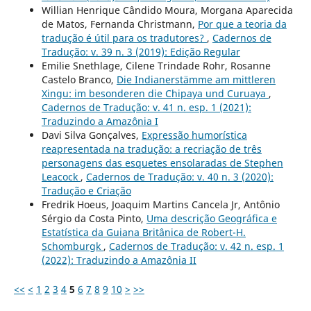
Willian Henrique Cândido Moura, Morgana Aparecida
de Matos, Fernanda Christmann,
Por que a teoria da
tradução é útil para os tradutores?
,
Cadernos de
Tradução: v. 39 n. 3 (2019): Edição Regular
Emilie Snethlage, Cilene Trindade Rohr, Rosanne
Castelo Branco,
Die Indianerstämme am mittleren
Xingu: im besonderen die Chipaya und Curuaya
,
Cadernos de Tradução: v. 41 n. esp. 1 (2021):
Traduzindo a Amazônia I
Davi Silva Gonçalves,
Expressão humorística
reapresentada na tradução: a recriação de três
personagens das esquetes ensolaradas de Stephen
Leacock
,
Cadernos de Tradução: v. 40 n. 3 (2020):
Tradução e Criação
Fredrik Hoeus, Joaquim Martins Cancela Jr, Antônio
Sérgio da Costa Pinto,
Uma descrição Geográfica e
Estatística da Guiana Britânica de Robert-H.
Schomburgk
,
Cadernos de Tradução: v. 42 n. esp. 1
(2022): Traduzindo a Amazônia II
<<
<
1
2
3
4
5
6
7
8
9
10
>
>>