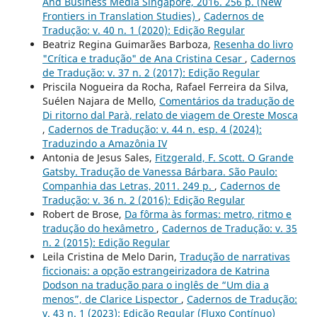
And Business Media Singapore, 2016. 256 p. (New
Frontiers in Translation Studies)
,
Cadernos de
Tradução: v. 40 n. 1 (2020): Edição Regular
Beatriz Regina Guimarães Barboza,
Resenha do livro
"Crítica e tradução" de Ana Cristina Cesar
,
Cadernos
de Tradução: v. 37 n. 2 (2017): Edição Regular
Priscila Nogueira da Rocha, Rafael Ferreira da Silva,
Suélen Najara de Mello,
Comentários da tradução de
Di ritorno dal Parà, relato de viagem de Oreste Mosca
,
Cadernos de Tradução: v. 44 n. esp. 4 (2024):
Traduzindo a Amazônia IV
Antonia de Jesus Sales,
Fitzgerald, F. Scott. O Grande
Gatsby. Tradução de Vanessa Bárbara. São Paulo:
Companhia das Letras, 2011. 249 p.
,
Cadernos de
Tradução: v. 36 n. 2 (2016): Edição Regular
Robert de Brose,
Da fôrma às formas: metro, ritmo e
tradução do hexâmetro
,
Cadernos de Tradução: v. 35
n. 2 (2015): Edição Regular
Leila Cristina de Melo Darin,
Tradução de narrativas
ficcionais: a opção estrangeirizadora de Katrina
Dodson na tradução para o inglês de “Um dia a
menos”, de Clarice Lispector
,
Cadernos de Tradução:
v. 43 n. 1 (2023): Edição Regular (Fluxo Contínuo)