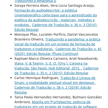
Traduzindo a Amazônia II
Soraya Ferreira Alves, Vera Lúcia Santiago Araújo,
Formação do audiodescritor: a estética
cinematográfica como base para o aprendizado da
estética da audiodescrição - materiais, métodos e
produtos
,
Cadernos de Tradução: v. 36 n. 3 (2016):
Edição Regular
Monique Pfau, Lucielen Porfírio, Daniel Vasconcelos
Brasileiro Oliveira,
Traduzindo a pandemia: a prática
social da tradução em um projeto de formação de
tradutores e tradutoras
,
Cadernos de Tradução: v. 45
(2025): Edição Regular (Fluxo Contínuo)
Raphael Marco Oliveira Carneiro, Ariel Novodvorski,
Viana, V. & Tagnin, S. E. O. (Org.). Corpora na
tradução. São Paulo: Hub Editorial, 2015.
,
Cadernos
de Tradução: v. 35 n. 2 (2015): Edição Regular
Carlos Henrique Rodrigues,
Tradução e Língua de
Sinais: a modalidade gestual-visual em destaque
,
Cadernos de Tradução: v. 38 n. 2 (2018): Edição
Regular
Tania Paola Hernandez-Hernandez, Bulmaro González
Ambrosio,
Mozilla em P’urhépecha: agência de
tradutores em um projeto de tradução de software
,