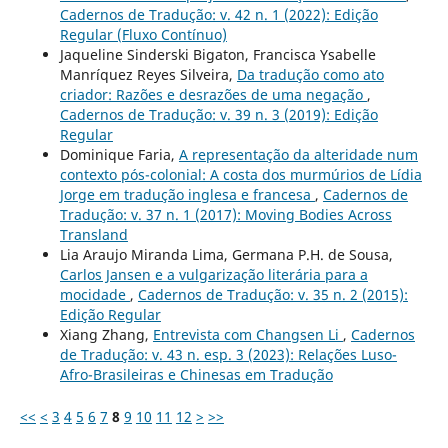
Cadernos de Tradução: v. 42 n. 1 (2022): Edição
Regular (Fluxo Contínuo)
Jaqueline Sinderski Bigaton, Francisca Ysabelle
Manríquez Reyes Silveira,
Da tradução como ato
criador: Razões e desrazões de uma negação
,
Cadernos de Tradução: v. 39 n. 3 (2019): Edição
Regular
Dominique Faria,
A representação da alteridade num
contexto pós-colonial: A costa dos murmúrios de Lídia
Jorge em tradução inglesa e francesa
,
Cadernos de
Tradução: v. 37 n. 1 (2017): Moving Bodies Across
Transland
Lia Araujo Miranda Lima, Germana P.H. de Sousa,
Carlos Jansen e a vulgarização literária para a
mocidade
,
Cadernos de Tradução: v. 35 n. 2 (2015):
Edição Regular
Xiang Zhang,
Entrevista com Changsen Li
,
Cadernos
de Tradução: v. 43 n. esp. 3 (2023): Relações Luso-
Afro-Brasileiras e Chinesas em Tradução
<<
<
3
4
5
6
7
8
9
10
11
12
>
>>