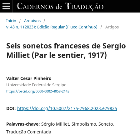
Início
/
Arquivos
/
v. 43 n. 1 (2023): Edição Regular (Fluxo Contínuo)
/
Artigos
Seis sonetos franceses de Sergio
Milliet (Par le sentier, 1917)
Valter Cesar Pinheiro
Universidade Federal de Sergipe
https://orcid.org/0000-0002-4058-2143
DOI:
https://doi.org/10.5007/2175-7968.2023.e79825
Palavras-chave:
Sérgio Milliet, Simbolismo, Soneto,
Tradução Comentada