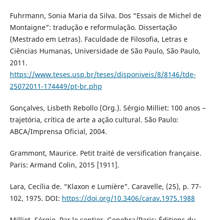
Fuhrmann, Sonia Maria da Silva. Dos “Essais de Michel de
Montaigne”: tradução e reformulação. Dissertação
(Mestrado em Letras). Faculdade de Filosofia, Letras e
Ciências Humanas, Universidade de São Paulo, São Paulo,
2011.
https://www.teses.usp.br/teses/disponiveis/8/8146/tde-
25072011-174449/pt-br.php
Gonçalves, Lisbeth Rebollo (Org.). Sérgio Milliet: 100 anos –
trajetória, crítica de arte a ação cultural. São Paulo:
ABCA/Imprensa Oficial, 2004.
Grammont, Maurice. Petit traité de versification française.
Paris: Armand Colin, 2015 [1911].
Lara, Cecília de. “Klaxon e Lumière”. Caravelle, (25), p. 77-
102, 1975. DOI:
https://doi.org/10.3406/carav.1975.1988
Milliet, Sérgio. Par le sentier. Genebra/Paris: Éditions du