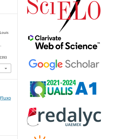
-Louis
.
82393
(Fluxo