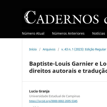
Número Atual
Números Anteriores
Notícias
Início
/
Arquivos
/
v. 43 n. 1 (2023): Edição Regula
Baptiste-Louis Garnier e Lo
direitos autorais e traduçã
Lucia Granja
Universidade Estadual de Campinas
https://orcid.org/0000-0002-2695-5345