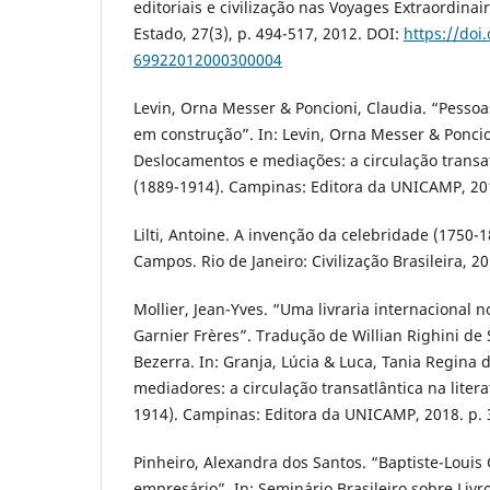
editoriais e civilização nas Voyages Extraordina
Estado, 27(3), p. 494-517, 2012. DOI:
https://doi
69922012000300004
Levin, Orna Messer & Poncioni, Claudia. “Pesso
em construção”. In: Levin, Orna Messer & Poncion
Deslocamentos e mediações: a circulação transa
(1889-1914). Campinas: Editora da UNICAMP, 201
Lilti, Antoine. A invenção da celebridade (1750
Campos. Rio de Janeiro: Civilização Brasileira, 20
Mollier, Jean-Yves. “Uma livraria internacional no
Garnier Frères”. Tradução de Willian Righini de 
Bezerra. In: Granja, Lúcia & Luca, Tania Regina d
mediadores: a circulação transatlântica na litera
1914). Campinas: Editora da UNICAMP, 2018. p. 
Pinheiro, Alexandra dos Santos. “Baptiste-Louis
empresário”. In: Seminário Brasileiro sobre Livro 