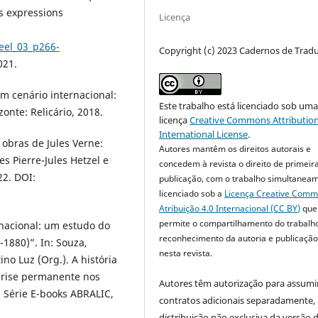
es expressions
Licença
reel_03_p266-
Copyright (c) 2023 Cadernos de Trad
021.
 em cenário internacional:
Este trabalho está licenciado sob um
onte: Relicário, 2018.
licença
Creative Commons Attribution
International License
.
 obras de Jules Verne:
Autores mantêm os direitos autorais e
s Pierre-Jules Hetzel e
concedem à revista o direito de primeir
22. DOI:
publicação, com o trabalho simultanea
licenciado sob a
Licença Creative Com
Atribuição 4.0 Internacional (CC BY)
que
permite o compartilhamento do trabalh
a nacional: um estudo do
reconhecimento da autoria e publicação 
-1880)”. In: Souza,
nesta revista.
o Luz (Org.). A história
 crise permanente nos
Autores têm autorização para assumi
: Série E-books ABRALIC,
contratos adicionais separadamente,
distribuição não exclusiva da versão 