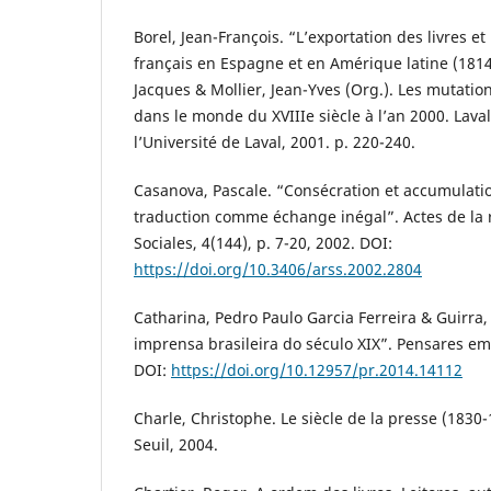
Borel, Jean-François. “L’exportation des livres e
français en Espagne et en Amérique latine (1814
Jacques & Mollier, Jean-Yves (Org.). Les mutations
dans le monde du XVIIIe siècle à l’an 2000. Laval
l’Université de Laval, 2001. p. 220-240.
Casanova, Pascale. “Consécration et accumulation 
traduction comme échange inégal”. Actes de la 
Sociales, 4(144), p. 7-20, 2002. DOI:
https://doi.org/10.3406/arss.2002.2804
Catharina, Pedro Paulo Garcia Ferreira & Guirra,
imprensa brasileira do século XIX”. Pensares em R
DOI:
https://doi.org/10.12957/pr.2014.14112
Charle, Christophe. Le siècle de la presse (1830-
Seuil, 2004.