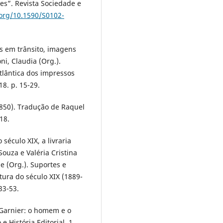
ires”. Revista Sociedade e
.org/10.1590/S0102-
as em trânsito, imagens
i, Claudia (Org.).
tlântica dos impressos
8. p. 15-29.
-1850). Tradução de Raquel
18.
 século XIX, a livraria
Souza e Valéria Cristina
e (Org.). Suportes e
tura do século XIX (1889-
33-53.
 Garnier: o homem e o
e História Editorial, 1.,