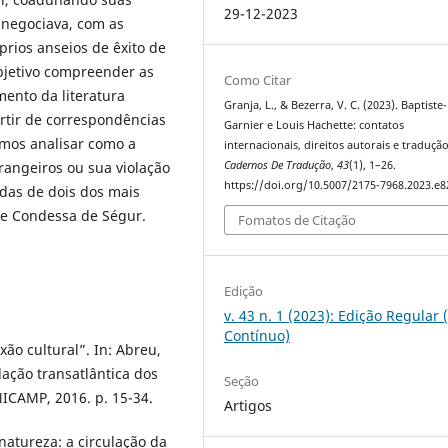
29-12-2023
 negociava, com as
rios anseios de êxito de
bjetivo compreender as
Como Citar
mento da literatura
Granja, L., & Bezerra, V. C. (2023). Baptiste
artir de correspondências
Garnier e Louis Hachette: contatos
emos analisar como a
internacionais, direitos autorais e tradução
Cadernos De Tradução
,
43
(1), 1–26.
trangeiros ou sua violação
https://doi.org/10.5007/2175-7968.2023.e
idas de dois dos mais
 e Condessa de Ségur.
Fomatos de Citação
Edição
v. 43 n. 1 (2023): Edição Regular 
Contínuo)
ão cultural”. In: Abreu,
ação transatlântica dos
Seção
ICAMP, 2016. p. 15-34.
Artigos
atureza: a circulação da