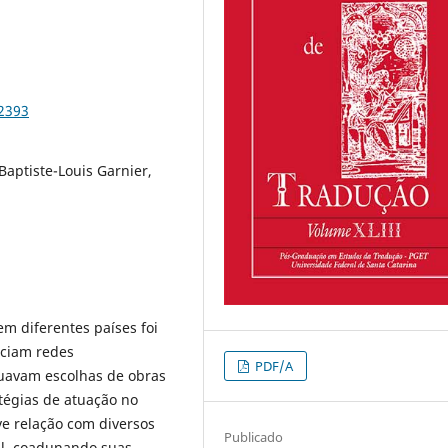
82393
Baptiste-Louis Garnier,
 em diferentes países foi
eciam redes
PDF/A
etuavam escolhas de obras
tégias de atuação no
ve relação com diversos
Publicado
ial, coadunando suas