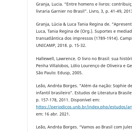
Granja, Lucia. “Entre homens e livros: contribuiç
livraria Garnier no Brasil”. Livro, 3, p. 41-49, 201
Granja, Lúcia & Luca Tania Regina de. “Apresenta
Luca, Tania Regina de (Org.). Suportes e mediad
transatlântica dos impressos (1789-1914). Campi
UNICAMP, 2018. p. 15-32.
Hallewell, Lawrence. O livro no Brasil: sua histó
Penha Villalobos, Lólio Lourenço de Oliveira e G
São Paulo: Edusp, 2005.
Leão, Andréa Borges. “Além da nação: Sophie de
infantil brasileiro”. Estudos de Literatura Brasi
p. 157-178, 2011. Disponível em:
https://periodicos.unb.br/index.php/estudos/ar
em: 16 abr. 2021.
Leão, Andréa Borges. “Vamos ao Brasil com Jule