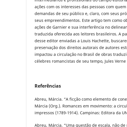
ações com os interesses das pessoas com quem
demandas de seu público e, claro, com seus próp
seus empreendimentos. Este artigo tem como o
ações de Garnier e sua interferência no delinea
traduzida oferecida aos leitores brasileiros. A p
desse editor enviadas a Louis Hachette, buscar
preservação dos direitos autorais de autores es
impactou a circulação no Brasil de obras traduz
célebres romancistas de seu tempo, Jules Verne
Referências
Abreu, Márcia. “A ficção como elemento de conex
Márcia (Org.). Romances em movimento: a circul
impressos (1789-1914). Campinas: Editora da UN
Abreu, Márcia. “Uma questão de escala, não de n