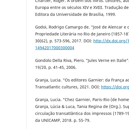
Chartier, Roger. A ordem dos livros. Leitores, au
Europa entre os séculos XIV e XVIII. Tradução de 
Editora da Universidade de Brasília, 1999.
Godoi, Rodrigo Camargo de. “José de Alencar e
Propriedade Literária no Rio de Janeiro (1857-18
30(62), p. 573-596, 2017. DOI:
http://dx.doi.org
14942017000300004
Gondolo Della Riva, Piero. “Jules Verne en Italie”
19/20, p. 41-45, 2006.
Granja, Lucia. “Os editores Garnier: da França a
Transatlantic cultures, 2021. DOI:
https://doi.or
Granja, Lucia. “Chez Garnier, Paris-Rio (de homen
Granja, Lúcia & Luca, Tania Regina de (Org.). S
circulação transatlântica dos impressos (1789-1
da UNICAMP, 2018. p. 55-79.