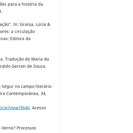
ões para a história da
3.
ção”. In: Granja, Lúcia &
ores: a circulação
nas: Editora da
ria. Tradução de Maria da
eraldo Gerson de Souza.
 Ségur no campo literário
leira Contemporânea, 34,
ticle/view/9640
. Acesso
s Verne? Processos