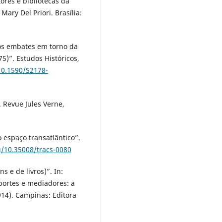
tores e bibliotecas da
Mary Del Priori. Brasília:
 os embates em torno da
75)”. Estudos Históricos,
/10.1590/S2178-
. Revue Jules Verne,
o espaço transatlântico”.
g/10.35008/tracs-0080
s e de livros)”. In:
uportes e mediadores: a
914). Campinas: Editora