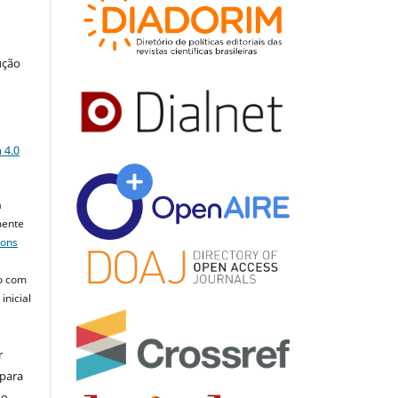
ução
a
 4.0
a
mente
mons
o com
inicial
r
 para
do