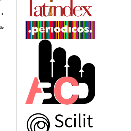
ou
ção