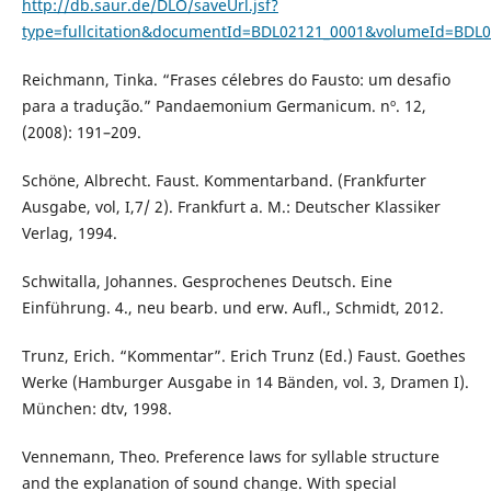
http://db.saur.de/DLO/saveUrl.jsf?
type=fullcitation&documentId=BDL02121_0001&volumeId=BDL0
Reichmann, Tinka. “Frases célebres do Fausto: um desafio
para a tradução.” Pandaemonium Germanicum. nº. 12,
(2008): 191–209.
Schöne, Albrecht. Faust. Kommentarband. (Frankfurter
Ausgabe, vol, I,7/ 2). Frankfurt a. M.: Deutscher Klassiker
Verlag, 1994.
Schwitalla, Johannes. Gesprochenes Deutsch. Eine
Einführung. 4., neu bearb. und erw. Aufl., Schmidt, 2012.
Trunz, Erich. “Kommentar”. Erich Trunz (Ed.) Faust. Goethes
Werke (Hamburger Ausgabe in 14 Bänden, vol. 3, Dramen I).
München: dtv, 1998.
Vennemann, Theo. Preference laws for syllable structure
and the explanation of sound change. With special