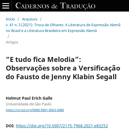
Início
/
Arquivos
/
v. 41 n. 3 (2021): Troca de Olhares: A Literatura de Expressão Alemã
no Brasil e a Literatura Brasileira em Expressão Alemã
/
Artigos
“E tudo fica Melodia”:
Observações sobre a Versificação
do Fausto de Jenny Klabin Segall
Helmut Paul Erich Galle
Universidade de São Paulo
https://orcid.org/0000-0001-8563-6080
DOI:
https://doi.org/10.5007/2175-7968.2021.e83252