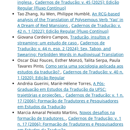
inglesa
,
Cadernos de Tradução: v. 45 (2025): Edição
Regular (Fluxo Contínuo)
Tao Zhang, Xu Wen, Philippe Humblé,
An RCG-based
analysis of the Translation of Polysemous Verb ‘Yao’ in
A Dream of Red Mansions
,
Cadernos de Tradução: v.
42 n. 1 (2022): Edição Regular (Fluxo Contínuo)
Giovana Cordeiro Campos,
Tradução, insultos e
streaming: um estudo de caso
,
Cadernos de
Tradução: v. 44 n. esp. 2 (2024): Sex, Taboo, and
Swearing: Forbidden Words in Audiovisual Translation
Oscar Diaz Fouces, Esther Monzó, Talita Serpa, Paula
Tavares Pinto,
Como seria uma sociologia aplicada aos
estudos da tradução?
,
Cadernos de Tradução: v. 40 n.
1 (2020): Edição Regular
Andréia Guerini, Mariè-Hélene Torres,
A Pós-
Graduação em Estudos da Tradução da UFSC:
trajetórias e projeções.
,
Cadernos de Tradução: v. 1 n.
17 (2006): Formação de Tradutores e Pesquisadores
em Estudos da Tradução
Marcia Amaral Peixoto Martins,
Novos desafios na
formação de tradutores.
,
Cadernos de Tradução: v. 1
n. 17 (2006): Formação de Tradutores e Pesquisadores
em Estudos da Tradução