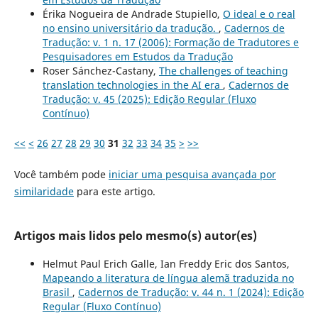
Érika Nogueira de Andrade Stupiello,
O ideal e o real
no ensino universitário da tradução.
,
Cadernos de
Tradução: v. 1 n. 17 (2006): Formação de Tradutores e
Pesquisadores em Estudos da Tradução
Roser Sánchez-Castany,
The challenges of teaching
translation technologies in the AI era
,
Cadernos de
Tradução: v. 45 (2025): Edição Regular (Fluxo
Contínuo)
<<
<
26
27
28
29
30
31
32
33
34
35
>
>>
Você também pode
iniciar uma pesquisa avançada por
similaridade
para este artigo.
Artigos mais lidos pelo mesmo(s) autor(es)
Helmut Paul Erich Galle, Ian Freddy Eric dos Santos,
Mapeando a literatura de língua alemã traduzida no
Brasil
,
Cadernos de Tradução: v. 44 n. 1 (2024): Edição
Regular (Fluxo Contínuo)