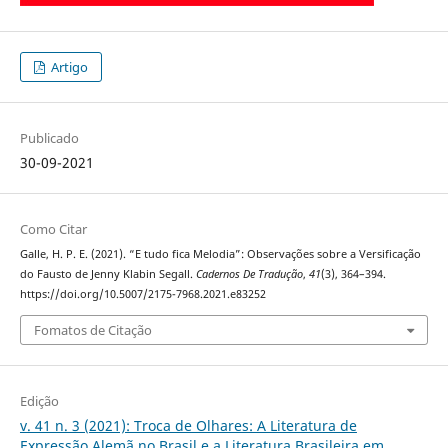
Artigo
Publicado
30-09-2021
Como Citar
Galle, H. P. E. (2021). “E tudo fica Melodia”: Observações sobre a Versificação
do Fausto de Jenny Klabin Segall.
Cadernos De Tradução
,
41
(3), 364–394.
https://doi.org/10.5007/2175-7968.2021.e83252
Fomatos de Citação
Edição
v. 41 n. 3 (2021): Troca de Olhares: A Literatura de
Expressão Alemã no Brasil e a Literatura Brasileira em