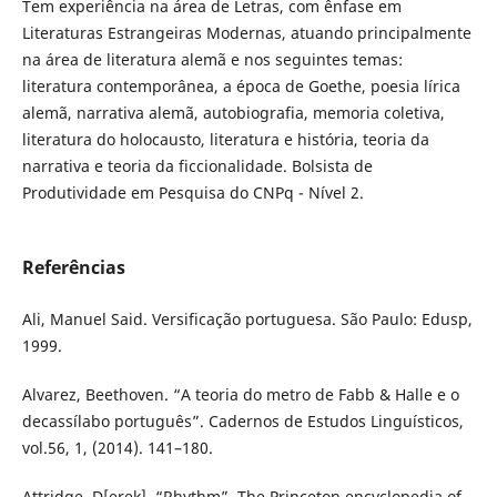
Tem experiência na área de Letras, com ênfase em
Literaturas Estrangeiras Modernas, atuando principalmente
na área de literatura alemã e nos seguintes temas:
literatura contemporânea, a época de Goethe, poesia lírica
alemã, narrativa alemã, autobiografia, memoria coletiva,
literatura do holocausto, literatura e história, teoria da
narrativa e teoria da ficcionalidade. Bolsista de
Produtividade em Pesquisa do CNPq - Nível 2.
Referências
Ali, Manuel Said. Versificação portuguesa. São Paulo: Edusp,
1999.
Alvarez, Beethoven. “A teoria do metro de Fabb & Halle e o
decassílabo português”. Cadernos de Estudos Linguísticos,
vol.56, 1, (2014). 141–180.
Attridge, D[erek]. “Rhythm”. The Princeton encyclopedia of