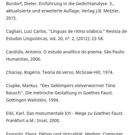
Burdorf, Dieter. Einführung in die Gedichtanalyse. 3.,
aktualisierte und erweiterte Auflage, Verlag J.B. Metzler,
2015.
Cagliari, Luiz Carlos. “Línguas de ritmo silábico.” Revista de
Estudos Linguísticos, vol. 20, nº. 2, (2012): 23-58.
Candido, Antonio. O estudo analítico do poema. São Paulo:
Humanitas, 2006.
Chociay, Rogério. Teoria do verso, McGraw-Hill, 1974.
Ciupke, Markus. “Des Geklimpers vielverworrner Töne
Rausch”. Die metrische Gestaltung in Goethes Faust.
Göttingen Wallstein, 1994.
Eibl, Karl. Das monumentale Ich - Wege zu Goethes Faust.
Frankfurt a.M.: Insel, 2000.
Esposito, Elena. Fiktion und Virtualität. Medien, Computer,