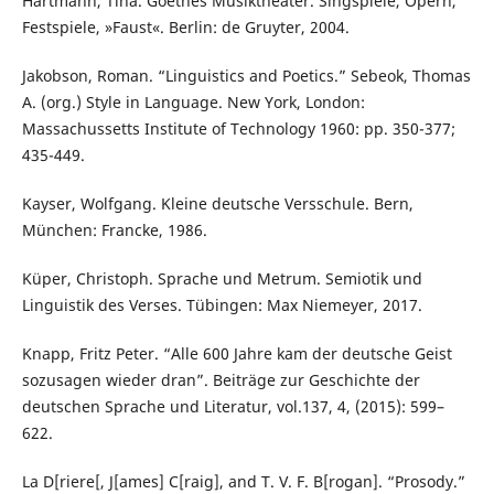
Hartmann, Tina. Goethes Musiktheater. Singspiele, Opern,
Festspiele, »Faust«. Berlin: de Gruyter, 2004.
Jakobson, Roman. “Linguistics and Poetics.” Sebeok, Thomas
A. (org.) Style in Language. New York, London:
Massachussetts Institute of Technology 1960: pp. 350-377;
435-449.
Kayser, Wolfgang. Kleine deutsche Versschule. Bern,
München: Francke, 1986.
Küper, Christoph. Sprache und Metrum. Semiotik und
Linguistik des Verses. Tübingen: Max Niemeyer, 2017.
Knapp, Fritz Peter. “Alle 600 Jahre kam der deutsche Geist
sozusagen wieder dran”. Beiträge zur Geschichte der
deutschen Sprache und Literatur, vol.137, 4, (2015): 599–
622.
La D[riere[, J[ames] C[raig], and T. V. F. B[rogan]. “Prosody.”