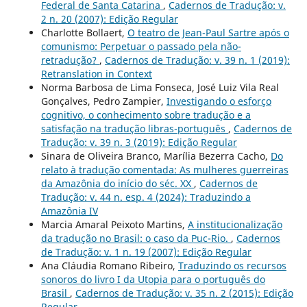
Federal de Santa Catarina
,
Cadernos de Tradução: v.
2 n. 20 (2007): Edição Regular
Charlotte Bollaert,
O teatro de Jean-Paul Sartre após o
comunismo: Perpetuar o passado pela não-
retradução?
,
Cadernos de Tradução: v. 39 n. 1 (2019):
Retranslation in Context
Norma Barbosa de Lima Fonseca, José Luiz Vila Real
Gonçalves, Pedro Zampier,
Investigando o esforço
cognitivo, o conhecimento sobre tradução e a
satisfação na tradução libras-português
,
Cadernos de
Tradução: v. 39 n. 3 (2019): Edição Regular
Sinara de Oliveira Branco, Marília Bezerra Cacho,
Do
relato à tradução comentada: As mulheres guerreiras
da Amazônia do início do séc. XX
,
Cadernos de
Tradução: v. 44 n. esp. 4 (2024): Traduzindo a
Amazônia IV
Marcia Amaral Peixoto Martins,
A institucionalização
da tradução no Brasil: o caso da Puc-Rio.
,
Cadernos
de Tradução: v. 1 n. 19 (2007): Edição Regular
Ana Cláudia Romano Ribeiro,
Traduzindo os recursos
sonoros do livro I da Utopia para o português do
Brasil
,
Cadernos de Tradução: v. 35 n. 2 (2015): Edição
Regular