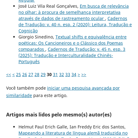
José Luiz Vila Real Gonçalves,
Em busca de relevância
no olhar: à procura de semelhança interpretativa
através de dados de rastreamento ocular
,
Cadernos
de Tradução: v. 40 n. esp. 2 (2020): Leitura, Tradução e
Cognição
Giorgio Sinedino,
Textual shifts e equivalência entre
poéticas: Os Cancioneiros e o Clássico dos Poemas
comparados
,
Cadernos de Tradução: v. 45 n. esp. 3
(2025): Tradução e Interculturalidade Chinês-
Português
<<
<
25
26
27
28
29
30
31
32
33
34
>
>>
Você também pode
iniciar uma pesquisa avançada por
similaridade
para este artigo.
Artigos mais lidos pelo mesmo(s) autor(es)
Helmut Paul Erich Galle, Ian Freddy Eric dos Santos,
Mapeando a literatura de língua alemã traduzida no