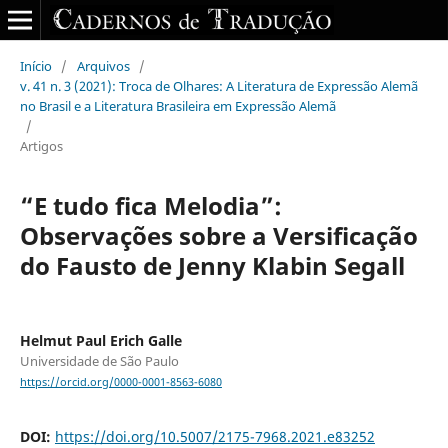
Início
/
Arquivos
/
v. 41 n. 3 (2021): Troca de Olhares: A Literatura de Expressão Alemã
no Brasil e a Literatura Brasileira em Expressão Alemã
/
Artigos
“E tudo fica Melodia”:
Observações sobre a Versificação
do Fausto de Jenny Klabin Segall
Helmut Paul Erich Galle
Universidade de São Paulo
https://orcid.org/0000-0001-8563-6080
DOI:
https://doi.org/10.5007/2175-7968.2021.e83252