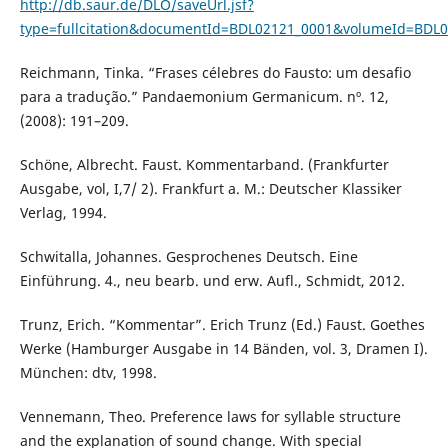
http://db.saur.de/DLO/saveUrl.jsf?
type=fullcitation&documentId=BDL02121_0001&volumeId=BDL0
Reichmann, Tinka. “Frases célebres do Fausto: um desafio
para a tradução.” Pandaemonium Germanicum. nº. 12,
(2008): 191–209.
Schöne, Albrecht. Faust. Kommentarband. (Frankfurter
Ausgabe, vol, I,7/ 2). Frankfurt a. M.: Deutscher Klassiker
Verlag, 1994.
Schwitalla, Johannes. Gesprochenes Deutsch. Eine
Einführung. 4., neu bearb. und erw. Aufl., Schmidt, 2012.
Trunz, Erich. “Kommentar”. Erich Trunz (Ed.) Faust. Goethes
Werke (Hamburger Ausgabe in 14 Bänden, vol. 3, Dramen I).
München: dtv, 1998.
Vennemann, Theo. Preference laws for syllable structure
and the explanation of sound change. With special