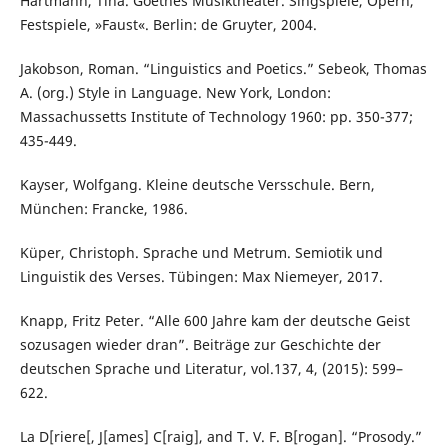
Hartmann, Tina. Goethes Musiktheater. Singspiele, Opern,
Festspiele, »Faust«. Berlin: de Gruyter, 2004.
Jakobson, Roman. “Linguistics and Poetics.” Sebeok, Thomas
A. (org.) Style in Language. New York, London:
Massachussetts Institute of Technology 1960: pp. 350-377;
435-449.
Kayser, Wolfgang. Kleine deutsche Versschule. Bern,
München: Francke, 1986.
Küper, Christoph. Sprache und Metrum. Semiotik und
Linguistik des Verses. Tübingen: Max Niemeyer, 2017.
Knapp, Fritz Peter. “Alle 600 Jahre kam der deutsche Geist
sozusagen wieder dran”. Beiträge zur Geschichte der
deutschen Sprache und Literatur, vol.137, 4, (2015): 599–
622.
La D[riere[, J[ames] C[raig], and T. V. F. B[rogan]. “Prosody.”