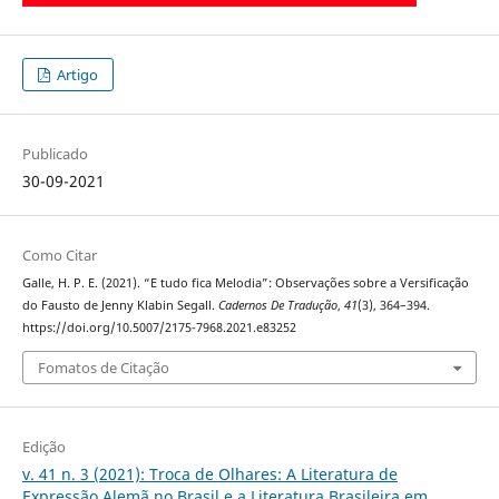
Artigo
Publicado
30-09-2021
Como Citar
Galle, H. P. E. (2021). “E tudo fica Melodia”: Observações sobre a Versificação
do Fausto de Jenny Klabin Segall.
Cadernos De Tradução
,
41
(3), 364–394.
https://doi.org/10.5007/2175-7968.2021.e83252
Fomatos de Citação
Edição
v. 41 n. 3 (2021): Troca de Olhares: A Literatura de
Expressão Alemã no Brasil e a Literatura Brasileira em