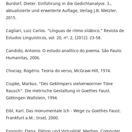
Burdorf, Dieter. Einführung in die Gedichtanalyse. 3.,
aktualisierte und erweiterte Auflage, Verlag J.B. Metzler,
2015.
Cagliari, Luiz Carlos. “Línguas de ritmo silábico.” Revista de
Estudos Linguísticos, vol. 20, nº. 2, (2012): 23-58.
Candido, Antonio. O estudo analítico do poema. São Paulo:
Humanitas, 2006.
Chociay, Rogério. Teoria do verso, McGraw-Hill, 1974.
Ciupke, Markus. “Des Geklimpers vielverworrner Töne
Rausch”. Die metrische Gestaltung in Goethes Faust.
Göttingen Wallstein, 1994.
Eibl, Karl. Das monumentale Ich - Wege zu Goethes Faust.
Frankfurt a.M.: Insel, 2000.
Esposito, Elena. Fiktion und Virtualität. Medien, Computer,