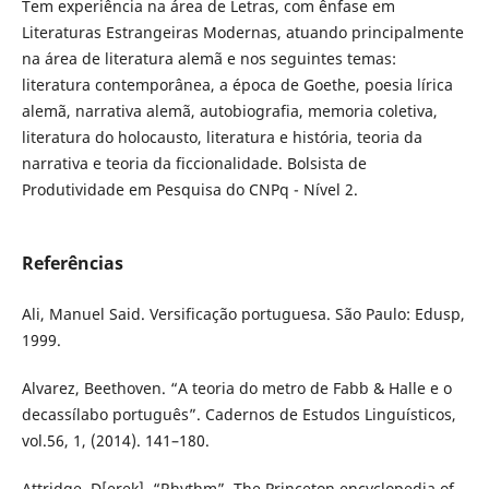
Tem experiência na área de Letras, com ênfase em
Literaturas Estrangeiras Modernas, atuando principalmente
na área de literatura alemã e nos seguintes temas:
literatura contemporânea, a época de Goethe, poesia lírica
alemã, narrativa alemã, autobiografia, memoria coletiva,
literatura do holocausto, literatura e história, teoria da
narrativa e teoria da ficcionalidade. Bolsista de
Produtividade em Pesquisa do CNPq - Nível 2.
Referências
Ali, Manuel Said. Versificação portuguesa. São Paulo: Edusp,
1999.
Alvarez, Beethoven. “A teoria do metro de Fabb & Halle e o
decassílabo português”. Cadernos de Estudos Linguísticos,
vol.56, 1, (2014). 141–180.
Attridge, D[erek]. “Rhythm”. The Princeton encyclopedia of