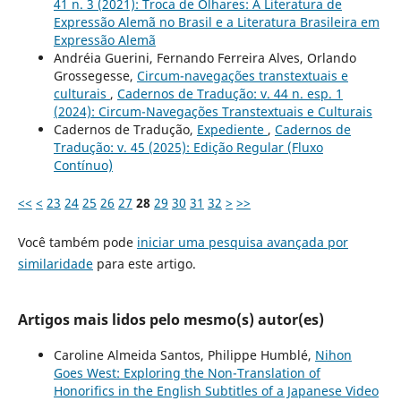
41 n. 3 (2021): Troca de Olhares: A Literatura de
Expressão Alemã no Brasil e a Literatura Brasileira em
Expressão Alemã
Andréia Guerini, Fernando Ferreira Alves, Orlando
Grossegesse,
Circum-navegações transtextuais e
culturais
,
Cadernos de Tradução: v. 44 n. esp. 1
(2024): Circum-Navegações Transtextuais e Culturais
Cadernos de Tradução,
Expediente
,
Cadernos de
Tradução: v. 45 (2025): Edição Regular (Fluxo
Contínuo)
<<
<
23
24
25
26
27
28
29
30
31
32
>
>>
Você também pode
iniciar uma pesquisa avançada por
similaridade
para este artigo.
Artigos mais lidos pelo mesmo(s) autor(es)
Caroline Almeida Santos, Philippe Humblé,
Nihon
Goes West: Exploring the Non-Translation of
Honorifics in the English Subtitles of a Japanese Video