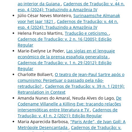
ao interior da Guiana
,
Cadernos de Tradução: v. 44 n.
esp. 4 (2024): Traduzindo a Amazônia IV
Júlio César Neves Monteiro,
Surinaamsche Almanak
voor het Jaar 1821
,
Cadernos de Tradução: v. 44 n.
esp. 4 (2024): Traduzindo a Amazônia IV
Helena Franco Martins,
Tradução e ceticismo.
,
Cadernos de Tradução: v. 2 n. 16 (2005): Edição
Regular
Marie-Evelyne Le Poder,
Las siglas en el lenguaje
económico de la prensa española generalista
,
Cadernos de Tradução: v. 1 n. 29 (2012): Edição
Regular
Charlotte Bollaert,
O teatro de Jean-Paul Sartre após o
comunismo: Perpetuar o passado pela não-
retradução?
,
Cadernos de Tradução: v. 39 n. 1 (2019):
Retranslation in Context
Amanda Nunes do Amaral, Neuda Alves do Lago,
De
Codename Villanelle a Killing Eve: traçando relações
intersemióticas entre literatura e TV
,
Cadernos de
Tradução: v. 41 n. 2 (2021): Edição Regular
Maria Aparecida Barbosa,
“Paris Arde”, de Ivan Goll: A
Metrópole Desencantada
,
Cadernos de Tradução: v.