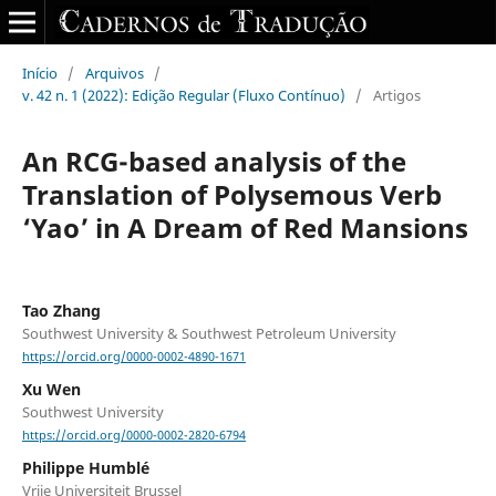
Início
/
Arquivos
/
v. 42 n. 1 (2022): Edição Regular (Fluxo Contínuo)
/
Artigos
An RCG-based analysis of the
Translation of Polysemous Verb
‘Yao’ in A Dream of Red Mansions
Tao Zhang
Southwest University & Southwest Petroleum University
https://orcid.org/0000-0002-4890-1671
Xu Wen
Southwest University
https://orcid.org/0000-0002-2820-6794
Philippe Humblé
Vrije Universiteit Brussel