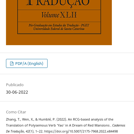
PDF/A (English)
Publicado
30-06-2022
Como Citar
Zhang, T., Wen, X., & Humblé, P. (2022). An RCG-based analysis of the
Translation of Polysemous Verb ‘Yao’ in A Dream of Red Mansions .
Cadernos
De Tradução
,
42
(1), 1–22. https://doi.org/10.5007/2175-7968.2022.e84498