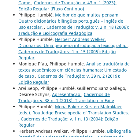
Game
,
Cadernos de Tradução: v. 43 n. 1 (2023):
Edição Regular (Fluxo Contínuo)
Philippe Humblé,
Melhor do que muitos pensam.
Quatro dicionários bilíngües português – inglês de
uso escolar.
,
Cadernos de Tradução: v. 2 n. 18 (2006):
Tradução e Lexicografia Pedagógica
Philippe Humblé,
Herbert Andreas Welker.
Dicionários. Uma pequena introdução à lexicografia.
,
Cadernos de Tradução: v. 1 n. 15 (2005): Edição
Regular
Monique Pfau, Philippe Humble,
Análise tradutória de
textos acadêmicos em ciências humanas: Um estudo
de caso
,
Cadernos de Tradução: v. 39 n. 2 (2019):
Edição Regular
Arvi Sepp, Philippe Humblé, Guillermo Sanz Gallego,
Désirée Schyns,
Apresentação
,
Cadernos de
Tradução: v. 38 n. 1 (2018): Translation in Exile
Philippe Humblé,
Mona Baker e Kirsten Malmklaer
(eds.). Routledge Encyclopedia of Translation Studies.
,
Cadernos de Tradução: v. 1 n. 13 (2004): Edição
Regular
Herbert Andreas Welker, Philippe Humble,
Bibliografia