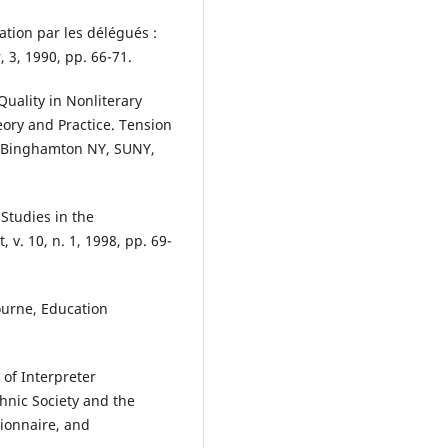
tation par les délégués :
 3, 1990, pp. 66-71.
uality in Nonliterary
eory and Practice. Tension
, Binghamton NY, SUNY,
Studies in the
 v. 10, n. 1, 1998, pp. 69-
ourne, Education
 of Interpreter
hnic Society and the
tionnaire, and