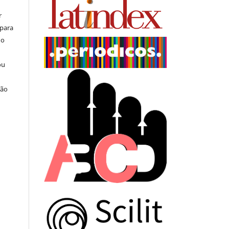
r
 para
do
ou
ção