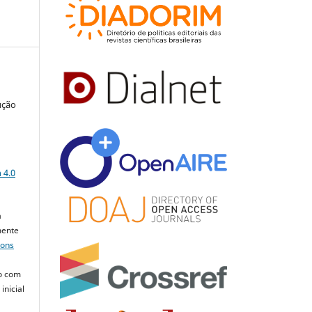
ução
a
 4.0
a
mente
mons
o com
inicial