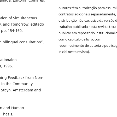
anada, Editorial Comares,
Autores têm autorização para assumi
contratos adicionais separadamente,
ation of Simultaneous
distribuição não exclusiva da versão 
ay, and Tomorrow, editado
trabalho publicada nesta revista (ex.:
 pp. 154-160.
publicar em repositório institucional 
como capítulo de livro, com
he bilingual consultation”.
reconhecimento de autoria e publica
inicial nesta revista).
nationalen
, 1996.
ining Feedback from Non-
rs in the Community.
 D. Steyn, Amsterdam and
.
ion and Human
 Thesis.