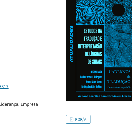
85317
 Líderança, Empresa
PDF/A