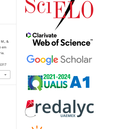
 M., &
de em
ia.
85317