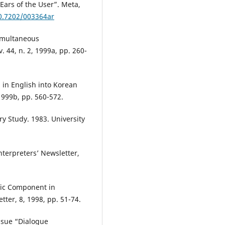
 Ears of the User”. Meta,
10.7202/003364ar
Simultaneous
. 44, n. 2, 1999a, pp. 260-
 in English into Korean
1999b, pp. 560-572.
ry Study. 1983. University
nterpreters’ Newsletter,
ific Component in
tter, 8, 1998, pp. 51-74.
 issue “Dialogue