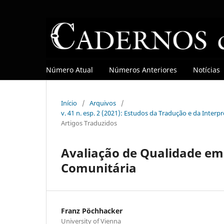
Número Atual
Números Anteriores
Notícias
Início
/
Arquivos
/
v. 41 n. esp. 2 (2021): Estudos da Tradução e da Interp
Artigos Traduzidos
Avaliação de Qualidade em 
Comunitária
Franz Pöchhacker
University of Vienna