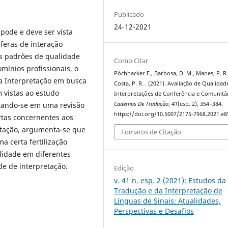
Publicado
24-12-2021
pode e deve ser vista
feras de interação
dos padrões de qualidade
Como Citar
ínios profissionais, o
Pöchhacker F., Barbosa, D. M., Manes, P. R.
da Interpretação em busca
Costa, P. R. . (2021). Avaliação de Qualida
 vistas ao estudo
Interpretações de Conferência e Comunitár
tando-se em uma revisão
Cadernos De Tradução
,
41
(esp. 2), 354–384.
https://doi.org/10.5007/2175-7968.2021.e
rtas concernentes aos
retação, argumenta-se que
Fomatos de Citação
a certa fertilização
lidade em diferentes
de de interpretação.
Edição
v. 41 n. esp. 2 (2021): Estudos da
Tradução e da Interpretação de
Línguas de Sinais: Atualidades,
Perspectivas e Desafios