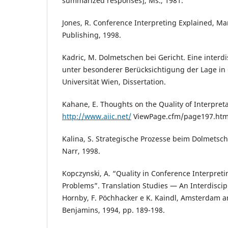
summarized responses], Ms., 1981.
Jones, R. Conference Interpreting Explained, Ma
Publishing, 1998.
Kadric, M. Dolmetschen bei Gericht. Eine interd
unter besonderer Berücksichtigung der Lage in Ö
Universität Wien, Dissertation.
Kahane, E. Thoughts on the Quality of Interpreta
http://www.aiic.net/
ViewPage.cfm/page197.ht
Kalina, S. Strategische Prozesse beim Dolmetsc
Narr, 1998.
Kopczynski, A. “Quality in Conference Interpret
Problems”. Translation Studies — An Interdiscipl
Hornby, F. Pöchhacker e K. Kaindl, Amsterdam a
Benjamins, 1994, pp. 189-198.