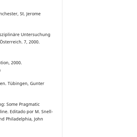
nchester, St. Jerome
isziplinäre Untersuchung
sterreich. 7, 2000.
tion, 2000.
m
hen. Tübingen, Gunter
ing: Some Pragmatic
ine. Editado por M. Snell-
nd Philadelphia, John