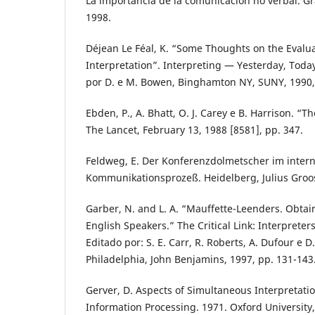
La importancia de la comunicación no verbal. Gr
1998.
Déjean Le Féal, K. “Some Thoughts on the Evalu
Interpretation”. Interpreting — Yesterday, Tod
por D. e M. Bowen, Binghamton NY, SUNY, 1990,
Ebden, P., A. Bhatt, O. J. Carey e B. Harrison. “T
The Lancet, February 13, 1988 [8581], pp. 347.
Feldweg, E. Der Konferenzdolmetscher im inter
Kommunikationsprozeß. Heidelberg, Julius Groos
Garber, N. and L. A. “Mauffette-Leenders. Obta
English Speakers.” The Critical Link: Interprete
Editado por: S. E. Carr, R. Roberts, A. Dufour e
Philadelphia, John Benjamins, 1997, pp. 131-143
Gerver, D. Aspects of Simultaneous Interpretat
Information Processing. 1971. Oxford University,