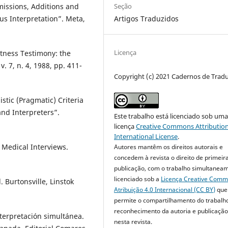
Omissions, Additions and
Seção
us Interpretation”. Meta,
Artigos Traduzidos
Licença
itness Testimony: the
v. 7, n. 4, 1988, pp. 411-
Copyright (c) 2021 Cadernos de Trad
istic (Pragmatic) Criteria
and Interpreters”.
Este trabalho está licenciado sob um
licença
Creative Commons Attribution
International License
.
 Medical Interviews.
Autores mantêm os direitos autorais e
concedem à revista o direito de primeir
publicação, com o trabalho simultanea
licenciado sob a
Licença Creative Com
. Burtonsville, Linstok
Atribuição 4.0 Internacional (CC BY)
que
permite o compartilhamento do trabalh
reconhecimento da autoria e publicação 
nterpretación simultánea.
nesta revista.