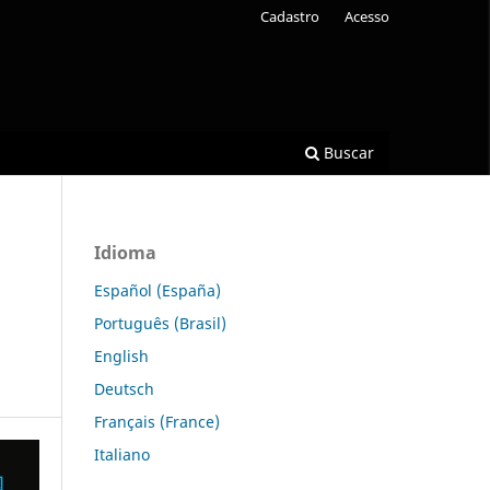
Cadastro
Acesso
Buscar
Idioma
Español (España)
Português (Brasil)
English
Deutsch
Français (France)
Italiano