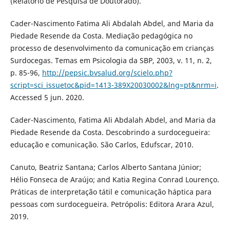
(Relatório de Pesquisa de Doutorado).
Cader-Nascimento Fatima Ali Abdalah Abdel, and Maria da
Piedade Resende da Costa. Mediação pedagógica no
processo de desenvolvimento da comunicação em crianças
Surdocegas. Temas em Psicologia da SBP, 2003, v. 11, n. 2,
p. 85-96,
http://pepsic.bvsalud.org/scielo.php?
script=sci_issuetoc&pid=1413-389X20030002&lng=pt&nrm=i
.
Accessed 5 jun. 2020.
Cader-Nascimento, Fatima Ali Abdalah Abdel, and Maria da
Piedade Resende da Costa. Descobrindo a surdocegueira:
educação e comunicação. São Carlos, Edufscar, 2010.
Canuto, Beatriz Santana; Carlos Alberto Santana Júnior;
Hélio Fonseca de Araújo; and Katia Regina Conrad Lourenço.
Práticas de interpretação tátil e comunicação háptica para
pessoas com surdocegueira. Petrópolis: Editora Arara Azul,
2019.