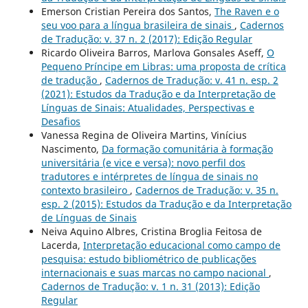
Emerson Cristian Pereira dos Santos,
The Raven e o
seu voo para a língua brasileira de sinais
,
Cadernos
de Tradução: v. 37 n. 2 (2017): Edição Regular
Ricardo Oliveira Barros, Marlova Gonsales Aseff,
O
Pequeno Príncipe em Libras: uma proposta de crítica
de tradução
,
Cadernos de Tradução: v. 41 n. esp. 2
(2021): Estudos da Tradução e da Interpretação de
Línguas de Sinais: Atualidades, Perspectivas e
Desafios
Vanessa Regina de Oliveira Martins, Vinícius
Nascimento,
Da formação comunitária à formação
universitária (e vice e versa): novo perfil dos
tradutores e intérpretes de língua de sinais no
contexto brasileiro
,
Cadernos de Tradução: v. 35 n.
esp. 2 (2015): Estudos da Tradução e da Interpretação
de Línguas de Sinais
Neiva Aquino Albres, Cristina Broglia Feitosa de
Lacerda,
Interpretação educacional como campo de
pesquisa: estudo bibliométrico de publicações
internacionais e suas marcas no campo nacional
,
Cadernos de Tradução: v. 1 n. 31 (2013): Edição
Regular