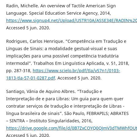
Radin, Michelle. An overview of Tactile American Sign
Language. Special Education Service Agency, 2014,
https://www.signup4.net/Upload/USTR10A/ASSE34E/RADIN%20
Accessed 5 jun. 2020.
Rodrigues, Carlos Henrique. “Competência em Tradução e
Línguas de Sinais: a modalidade gestual-visual e suas
implicações para uma possível competência tradutória
intermodal”. Trabalhos Em Linguística Aplicada, v. 51, 2018,
pp. 287-318,
https://www.scielo.br/pdf/tla/v57n1/0103-
1813-tla-57-01-0287.pdf
. Accessed 5 jun. 2020.
Santiago, Vânia de Aquino Albres. “Tradução e
Interpretação de e para Libras: Um guia para quem quer
contratar serviços de tradução e interpretação de Libras -
língua brasileira de sinais”. São Paulo, FEBRAPILS; ABRATES
– SINTRA – Instituto Singularidades, 2016,
https://drive.google.com/file/d/0B7ZxCOYQ0QJmV3dTMWhfOUt
Accessed 5 jun. 2020.