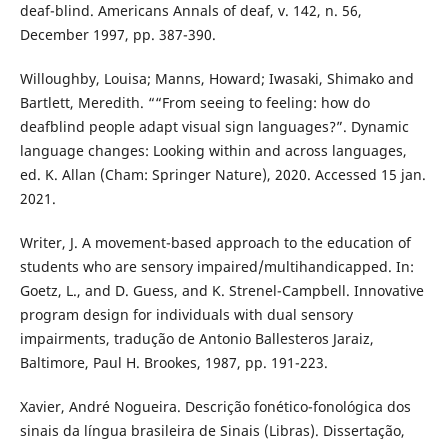
deaf-blind. Americans Annals of deaf, v. 142, n. 56,
December 1997, pp. 387-390.
Willoughby, Louisa; Manns, Howard; Iwasaki, Shimako and
Bartlett, Meredith. ““From seeing to feeling: how do
deafblind people adapt visual sign languages?”. Dynamic
language changes: Looking within and across languages,
ed. K. Allan (Cham: Springer Nature), 2020. Accessed 15 jan.
2021.
Writer, J. A movement-based approach to the education of
students who are sensory impaired/multihandicapped. In:
Goetz, L., and D. Guess, and K. Strenel-Campbell. Innovative
program design for individuals with dual sensory
impairments, tradução de Antonio Ballesteros Jaraiz,
Baltimore, Paul H. Brookes, 1987, pp. 191-223.
Xavier, André Nogueira. Descrição fonético-fonológica dos
sinais da língua brasileira de Sinais (Libras). Dissertação,