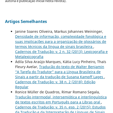
autoria e publicação inicial nesta revista).
Artigos Semelhantes
Janine Soares Oliveira, Markus Johannes Weininger,
Densidade de informação, complexidade fonológica e
suas implicações para a organização de glossários de
termos técnicos da língua de sinais brasileira
,
Cadernos de Tradução: v. 2 n. 32 (2013): Lexicografia e
Metalexicografia
Ádila Silva Araújo Marques, Kátia Lucy Pinheiro, Thaís
Fleury Avelar,
Tradução do texto de Walter Benjamin
“A Tarefa do Tradutor” para a Língua Brasileira de
Sinais a partir da tradução de Susana Kampff Lages
,
Cadernos de Tradução: v. 38 n. 2 (2018): Edição
Regular
Ronice Müller de Quadros, Rimar Romano Segala,
Tradução intermodal, intersemiótica e interlinguística
de textos escritos em Português para a Libras oral
,
Cadernos de Tradução: v. 35 n. esp. 2 (2015): Estudos
da Tradução e da Interpretação de Línguas de Sinais