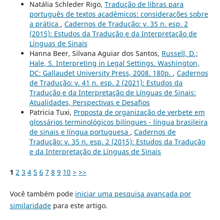
Natália Schleder Rigo,
Tradução de libras para
português de textos acadêmicos: considerações sobre
a prática
,
Cadernos de Tradução: v. 35 n. esp. 2
(2015): Estudos da Tradução e da Interpretação de
Línguas de Sinais
Hanna Beer, Silvana Aguiar dos Santos,
Russell, D.;
Hale, S. Interpreting in Legal Settings. Washington,
DC: Gallaudet University Press, 2008. 180p.
,
Cadernos
de Tradução: v. 41 n. esp. 2 (2021): Estudos da
Tradução e da Interpretação de Línguas de Sinais:
Atualidades, Perspectivas e Desafios
Patricia Tuxi,
Proposta de organização de verbete em
glossários terminológicos bilíngues - língua brasileira
de sinais e língua portuguesa
,
Cadernos de
Tradução: v. 35 n. esp. 2 (2015): Estudos da Tradução
e da Interpretação de Línguas de Sinais
1
2
3
4
5
6
7
8
9
10
>
>>
Você também pode
iniciar uma pesquisa avançada por
similaridade
para este artigo.