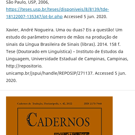
São Paulo, USP, 2006,
https://teses.usp.br/teses/disponiveis/8/8139/tde-
18122007-135347/pt-br.php
Accessed 5 jun. 2020.
Xavier, André Nogueira. Uma ou duas? Eis a questão! Um
estudo do parâmetro número de mãos na produção de
sinais da Língua Brasileira de Sinais (libras). 2014. 158 f.
Tese (Doutorado em Linguística) – Instituto de Estudos da
Linguagem, Universidade Estadual de Campinas, Campinas,
http://repositorio.
unicamp.br/jspui/handle/REPOSIP/271137. Accessed 5 jun.
2020.