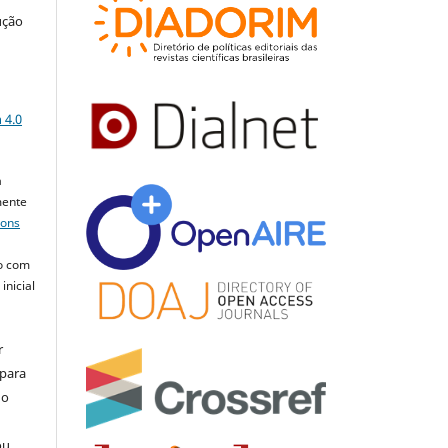
ução
a
 4.0
a
mente
mons
o com
inicial
r
 para
do
ou