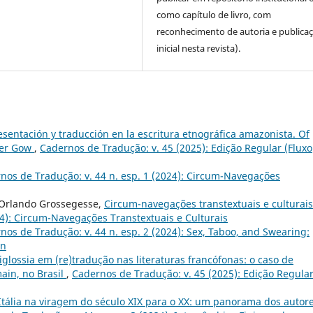
como capítulo de livro, com
reconhecimento de autoria e publica
inicial nesta revista).
sentación y traducción en la escritura etnográfica amazonista. Of
ter Gow
,
Cadernos de Tradução: v. 45 (2025): Edição Regular (Fluxo
nos de Tradução: v. 44 n. esp. 1 (2024): Circum-Navegações
, Orlando Grossegesse,
Circum-navegações transtextuais e culturai
24): Circum-Navegações Transtextuais e Culturais
nos de Tradução: v. 44 n. esp. 2 (2024): Sex, Taboo, and Swearing:
on
iglossia em (re)tradução nas literaturas francófonas: o caso de
ain, no Brasil
,
Cadernos de Tradução: v. 45 (2025): Edição Regula
Itália na viragem do século XIX para o XX: um panorama dos autore