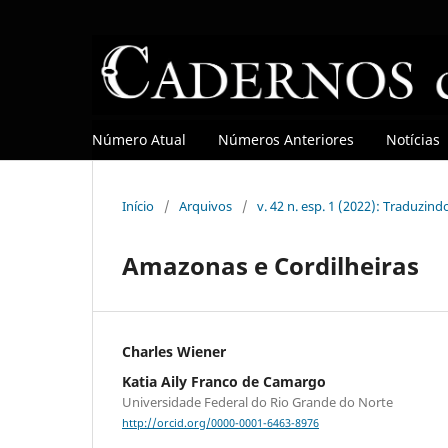
Número Atual
Números Anteriores
Notícias
Início
/
Arquivos
/
v. 42 n. esp. 1 (2022): Traduzind
Amazonas e Cordilheiras
Charles Wiener
Katia Aily Franco de Camargo
Universidade Federal do Rio Grande do Norte
http://orcid.org/0000-0001-6463-8976