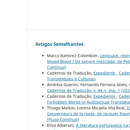
Artigos Semelhantes
Marco Ramírez-Colombier,
Lenguaje, repre
Mixed Blood / De sangre mezclada, de Pe
Contínuo)
Cadernos de Tradução,
Expediente
,
Cader
Transtextuais e Culturais
Andréia Guerini, Fernando Ferreira Alves
Cadernos de Tradução: v. 44 n. esp. 1 (20
Cadernos de Tradução,
Expediente
,
Cader
Forbidden Words in Audiovisual Translati
Thiago Mattos, Lorena Micaela Vila Real,
D
Gouverneurs de la rosée, de Jacques Roum
(Fluxo Contínuo)
Elisa Alberani,
A literatura portuguesa na 