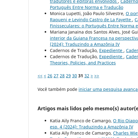
tradutores e editoras envolvidos
,
Cadernos
Português Entre Norma e Tradução
Monica Lupetti, João Paulo Silvestre,
O por
Raqueni e Levindo Castro de La Fayette
,
C
Finisseculares: o Português Entre Norma 
Mariana Janaina dos Santos Alves, José G
interior da Guiana Francesa na perspecti
(2024): Traduzindo a Amazônia IV
Cadernos de Tradução,
Expediente
,
Cader
Cadernos de Tradução,
Expediente
,
Cader
Theories, Policies, and Practices
<<
<
26
27
28
29
30
31
32
>
>>
Você também pode
iniciar uma pesquisa avança
Artigos mais lidos pelo mesmo(s) autor(e
Katia Aily Franco de Camargo,
O Rio Oiapo
esp. 4 (2024): Traduzindo a Amazônia IV
Katia Aily Franco de Camargo,
Charles Wie