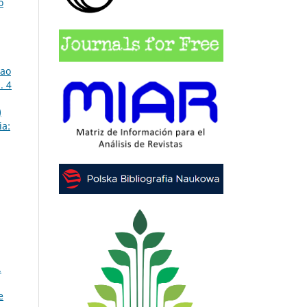
o
 ao
. 4
)
ia:
.
e