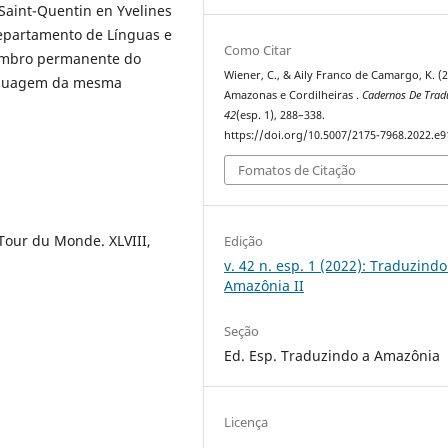
 Saint-Quentin en Yvelines
Departamento de Línguas e
Como Citar
membro permanente do
Wiener, C., & Aily Franco de Camargo, K. (2
nguagem da mesma
Amazonas e Cordilheiras .
Cadernos De Trad
42
(esp. 1), 288–338.
https://doi.org/10.5007/2175-7968.2022.e
Fomatos de Citação
Tour du Monde. XLVIII,
Edição
v. 42 n. esp. 1 (2022): Traduzindo
Amazônia II
Seção
Ed. Esp. Traduzindo a Amazônia
Licença