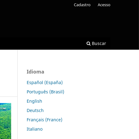
Cadastro
Acesso
Buscar
Idioma
Español (España)
Português (Brasil)
English
Deutsch
Français (France)
Italiano