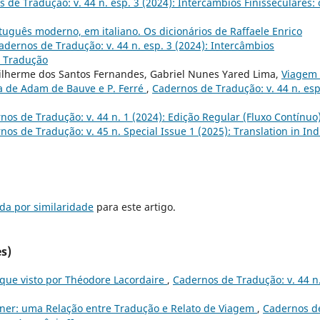
 de Tradução: v. 44 n. esp. 3 (2024): Intercâmbios Finisseculares: 
tuguês moderno, em italiano. Os dicionários de Raffaele Enrico
adernos de Tradução: v. 44 n. esp. 3 (2024): Intercâmbios
e Tradução
uilherme dos Santos Fernandes, Gabriel Nunes Yared Lima,
Viagem
va de Adam de Bauve e P. Ferré
,
Cadernos de Tradução: v. 44 n. esp
nos de Tradução: v. 44 n. 1 (2024): Edição Regular (Fluxo Contínuo
nos de Tradução: v. 45 n. Special Issue 1 (2025): Translation in Ind
da por similaridade
para este artigo.
s)
que visto por Théodore Lacordaire
,
Cadernos de Tradução: v. 44 n
ner: uma Relação entre Tradução e Relato de Viagem
,
Cadernos d