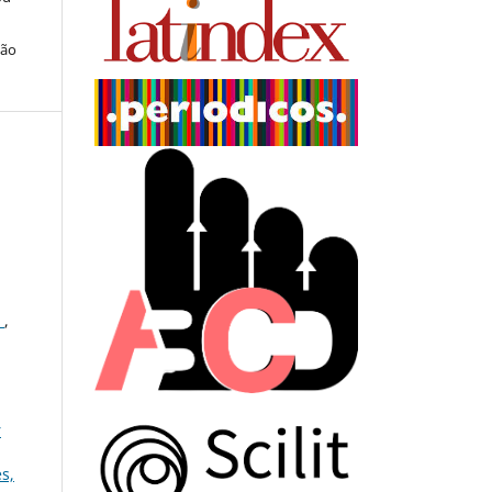
ção
s
,
r
s,