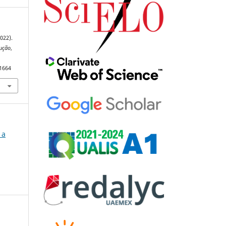
022).
ução
,
91664
 a