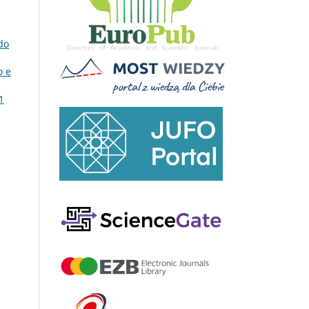
do
o e
1