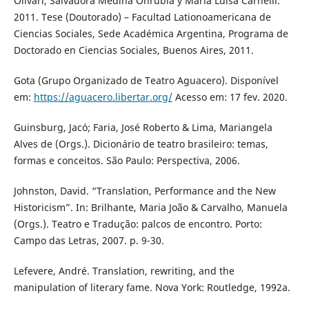
Olivari, Salvadora Medina Onrubia y María Luisa Carnelli.
2011. Tese (Doutorado) – Facultad Lationoamericana de
Ciencias Sociales, Sede Académica Argentina, Programa de
Doctorado en Ciencias Sociales, Buenos Aires, 2011.
Gota (Grupo Organizado de Teatro Aguacero). Disponível
em:
https://aguacero.libertar.org/
Acesso em: 17 fev. 2020.
Guinsburg, Jacó; Faria, José Roberto & Lima, Mariangela
Alves de (Orgs.). Dicionário de teatro brasileiro: temas,
formas e conceitos. São Paulo: Perspectiva, 2006.
Johnston, David. “Translation, Performance and the New
Historicism”. In: Brilhante, Maria João & Carvalho, Manuela
(Orgs.). Teatro e Tradução: palcos de encontro. Porto:
Campo das Letras, 2007. p. 9-30.
Lefevere, André. Translation, rewriting, and the
manipulation of literary fame. Nova York: Routledge, 1992a.