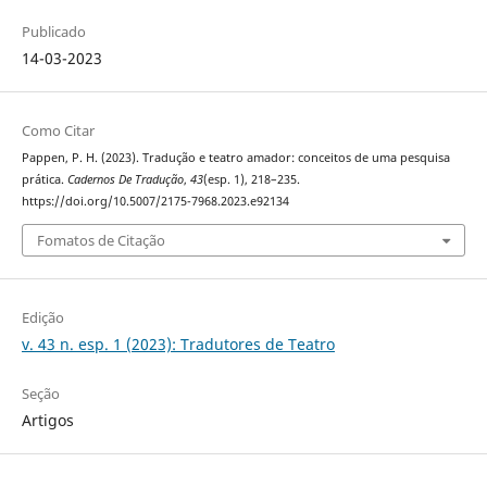
Publicado
14-03-2023
Como Citar
Pappen, P. H. (2023). Tradução e teatro amador: conceitos de uma pesquisa
prática.
Cadernos De Tradução
,
43
(esp. 1), 218–235.
https://doi.org/10.5007/2175-7968.2023.e92134
Fomatos de Citação
Edição
v. 43 n. esp. 1 (2023): Tradutores de Teatro
Seção
Artigos