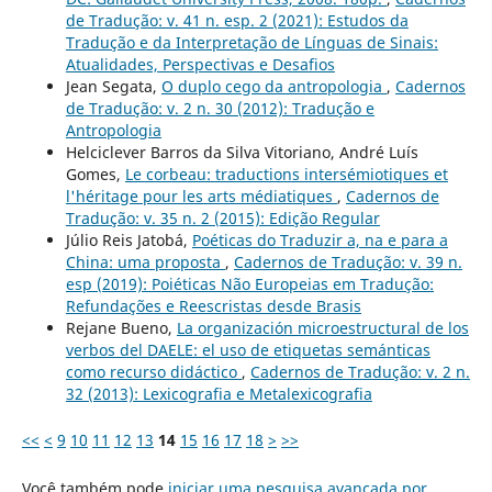
de Tradução: v. 41 n. esp. 2 (2021): Estudos da
Tradução e da Interpretação de Línguas de Sinais:
Atualidades, Perspectivas e Desafios
Jean Segata,
O duplo cego da antropologia
,
Cadernos
de Tradução: v. 2 n. 30 (2012): Tradução e
Antropologia
Helciclever Barros da Silva Vitoriano, André Luís
Gomes,
Le corbeau: traductions intersémiotiques et
l'héritage pour les arts médiatiques
,
Cadernos de
Tradução: v. 35 n. 2 (2015): Edição Regular
Júlio Reis Jatobá,
Poéticas do Traduzir a, na e para a
China: uma proposta
,
Cadernos de Tradução: v. 39 n.
esp (2019): Poiéticas Não Europeias em Tradução:
Refundações e Reescristas desde Brasis
Rejane Bueno,
La organización microestructural de los
verbos del DAELE: el uso de etiquetas semánticas
como recurso didáctico
,
Cadernos de Tradução: v. 2 n.
32 (2013): Lexicografia e Metalexicografia
<<
<
9
10
11
12
13
14
15
16
17
18
>
>>
Você também pode
iniciar uma pesquisa avançada por