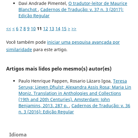
Davi Andrade Pimentel,
O tradutor-leitor de Maurice
Blanchot
,
Cadernos de Tradução: v. 37 n. 3 (2017):
Edição Regular
<<
<
6
7
8
9
10
11
12
13
14
15
>
>>
Você também pode
iniciar uma pesquisa avançada por
similaridade
para este artigo.
Artigos mais lidos pelo mesmo(s) autor(es)
Paulo Henrique Pappen, Rosario Lázaro Igoa,
Teresa
Seruya; Lieven D´hulst; Alexandra Assis Rosa; Maria Lin
Moniz. Translation in Anthologies and Collections
(19th and 20th Centuries). Amsterdam: John
Benjamins, 2013. 287 p.
,
Cadernos de Tradução: v. 36
n. 3 (2016): Edição Regular
Idioma