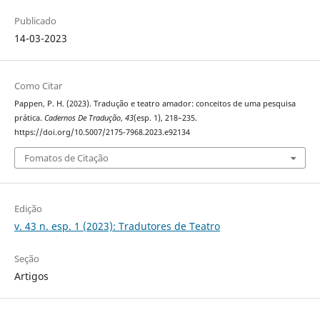
Publicado
14-03-2023
Como Citar
Pappen, P. H. (2023). Tradução e teatro amador: conceitos de uma pesquisa
prática.
Cadernos De Tradução
,
43
(esp. 1), 218–235.
https://doi.org/10.5007/2175-7968.2023.e92134
Fomatos de Citação
Edição
v. 43 n. esp. 1 (2023): Tradutores de Teatro
Seção
Artigos