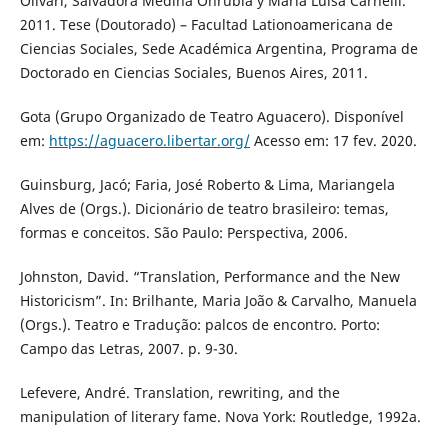
Olivari, Salvadora Medina Onrubia y María Luisa Carnelli.
2011. Tese (Doutorado) – Facultad Lationoamericana de
Ciencias Sociales, Sede Académica Argentina, Programa de
Doctorado en Ciencias Sociales, Buenos Aires, 2011.
Gota (Grupo Organizado de Teatro Aguacero). Disponível
em:
https://aguacero.libertar.org/
Acesso em: 17 fev. 2020.
Guinsburg, Jacó; Faria, José Roberto & Lima, Mariangela
Alves de (Orgs.). Dicionário de teatro brasileiro: temas,
formas e conceitos. São Paulo: Perspectiva, 2006.
Johnston, David. “Translation, Performance and the New
Historicism”. In: Brilhante, Maria João & Carvalho, Manuela
(Orgs.). Teatro e Tradução: palcos de encontro. Porto:
Campo das Letras, 2007. p. 9-30.
Lefevere, André. Translation, rewriting, and the
manipulation of literary fame. Nova York: Routledge, 1992a.