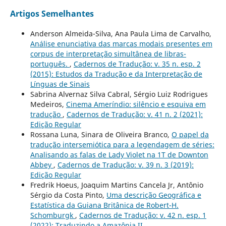
Artigos Semelhantes
Anderson Almeida-Silva, Ana Paula Lima de Carvalho,
Análise enunciativa das marcas modais presentes em
corpus de interpretação simultânea de libras-
português.
,
Cadernos de Tradução: v. 35 n. esp. 2
(2015): Estudos da Tradução e da Interpretação de
Línguas de Sinais
Sabrina Alvernaz Silva Cabral, Sérgio Luiz Rodrigues
Medeiros,
Cinema Ameríndio: silêncio e esquiva em
tradução
,
Cadernos de Tradução: v. 41 n. 2 (2021):
Edição Regular
Rossana Luna, Sinara de Oliveira Branco,
O papel da
tradução intersemiótica para a legendagem de séries:
Analisando as falas de Lady Violet na 1T de Downton
Abbey
,
Cadernos de Tradução: v. 39 n. 3 (2019):
Edição Regular
Fredrik Hoeus, Joaquim Martins Cancela Jr, Antônio
Sérgio da Costa Pinto,
Uma descrição Geográfica e
Estatística da Guiana Britânica de Robert-H.
Schomburgk
,
Cadernos de Tradução: v. 42 n. esp. 1
(2022): Traduzindo a Amazônia II