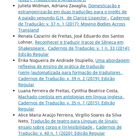
Julieta Widman, Adriana Zavaglia,
Domesticação e
estrangeirização em duas traduções para o inglês de
A paixão segundo G.H., de Clarice Lispector
,
Cadernos
de Tradução: v. 37 n. 1 (2017): Moving Bodies Across
Transland
Renata Cazarini de Freitas, José Eduardo dos Santos
Lohner,
Reconhecer e traduzir traços de Sêneca em
Shakespeare
,
Cadernos de Tradução: v. 1 n. 33 (2014):
Edição Regular
Érika Nogueira de Andrade Stupiello,
Uma abordagem
reflexiva de ensino de prática de tradução
(semi-)automatizada para formação de tradutores
,
Cadernos de Tradução: v. 39 n. 2 (2019): Edição
Regular
Luana Ferreira de Freitas, Cynthia Beatrice Costa,
Machado contista em antologias em língua inglesa
,
Cadernos de Tradução: v. 35 n. 1 (2015): Edição
Regular
Alice Maria Araújo Ferreira, Virgílio Soares da Silva
Neto,
Tradução de teatro para Línguas de Sinais:
ensaio sobre corpo e (in)visibilidade
,
Cadernos de
Tradução: v. 40 n. 1 (2020): Edição Regular