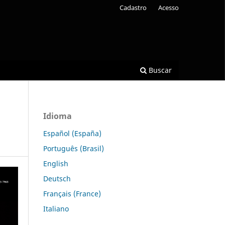
Cadastro
Acesso
Buscar
Idioma
Español (España)
Português (Brasil)
English
Deutsch
Français (France)
Italiano