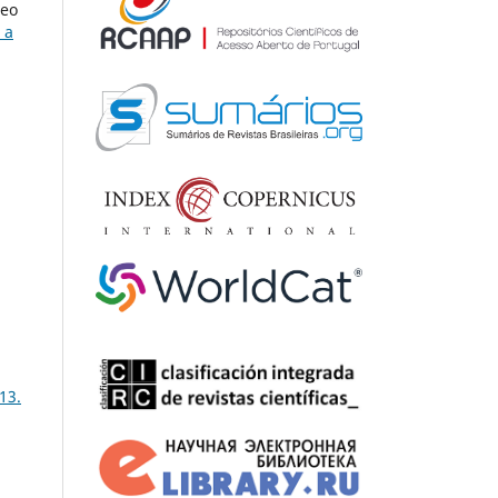
heo
 a
13.