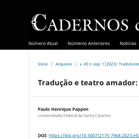
Número Atual
Números Anteriores
Notícias
Início
/
Arquivos
/
v. 43 n. esp. 1 (2023): Tradutore
Tradução e teatro amador:
Paulo Henrique Pappen
Universidade Federal de Santa Catarina
DOI:
https://doi.org/10.5007/2175-7968.2023.e