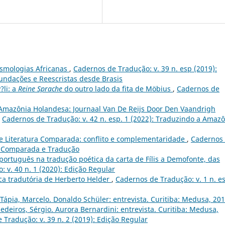
osmologias Africanas
,
Cadernos de Tradução: v. 39 n. esp (2019):
undações e Reescristas desde Brasis
?li: a
Reine Sprache
do outro lado da fita de Möbius
,
Cadernos de
Amazônia Holandesa: Journaal Van De Reijs Door Den Vaandrigh
,
Cadernos de Tradução: v. 42 n. esp. 1 (2022): Traduzindo a Amaz
e Literatura Comparada: conflito e complementaridade
,
Cadernos
ura Comparada e Tradução
 português na tradução poética da carta de Fílis a Demofonte, das
 v. 40 n. 1 (2020): Edição Regular
ica tradutória de Herberto Helder
,
Cadernos de Tradução: v. 1 n. e
 Tápia, Marcelo. Donaldo Schüler: entrevista. Curitiba: Medusa, 201
deiros, Sérgio. Aurora Bernardini: entrevista. Curitiba: Medusa,
 Tradução: v. 39 n. 2 (2019): Edição Regular