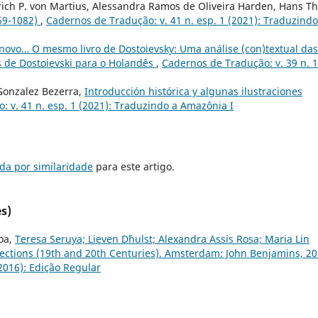
drich P. von Martius, Alessandra Ramos de Oliveira Harden, Hans T
069-1082)
,
Cadernos de Tradução: v. 41 n. esp. 1 (2021): Traduzindo
 novo… O mesmo livro de Dostoievsky: Uma análise (con)textual das
s de Dostoievski para o Holandês
,
Cadernos de Tradução: v. 39 n. 1
Gonzalez Bezerra,
Introducción histórica y algunas ilustraciones
 v. 41 n. esp. 1 (2021): Traduzindo a Amazônia I
da por similaridade
para este artigo.
s)
oa,
Teresa Seruya; Lieven D´hulst; Alexandra Assis Rosa; Maria Lin
lections (19th and 20th Centuries). Amsterdam: John Benjamins, 20
2016): Edição Regular