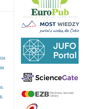
ônia
 de
sp.
8,