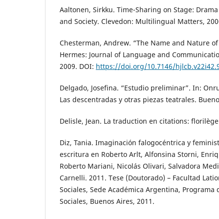
Aaltonen, Sirkku. Time-Sharing on Stage: Drama 
and Society. Clevedon: Multilingual Matters, 200
Chesterman, Andrew. “The Name and Nature of T
Hermes: Journal of Language and Communication 
2009. DOI:
https://doi.org/10.7146/hjlcb.v22i42
Delgado, Josefina. “Estudio preliminar”. In: On
Las descentradas y otras piezas teatrales. Bueno
Delisle, Jean. La traduction en citations: florilè
Diz, Tania. Imaginación falogocéntrica y feminist
escritura en Roberto Arlt, Alfonsina Storni, Enr
Roberto Mariani, Nicolás Olivari, Salvadora Med
Carnelli. 2011. Tese (Doutorado) – Facultad Lat
Sociales, Sede Académica Argentina, Programa 
Sociales, Buenos Aires, 2011.