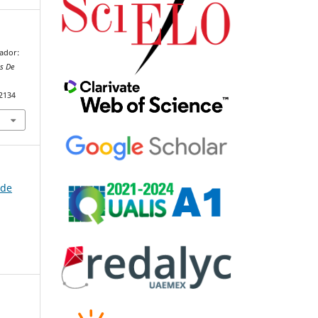
mador:
s De
92134
 de