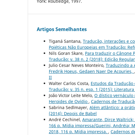
York: Routledge, 1997.
Artigos Semelhantes
Tiganá Santana,
Tradução, interações e c
Poiéticas Não Europeias em Tradução: Ref
Nils Goran Skare,
Para traduzir o Cânone P
Tradução: v. 38 n. 2 (2018): Edição Regular
Julio Cesar Neves Monteiro,
Traduzindo a 
Fredrik Hoeus, Gedaen Naer De Acouries,
II
Walter Carlos Costa,
Estudos da Tradução 
Tradução: v. 35 n. esp. 1 (2015): Literat
João Victor Leite Melo,
O dístico vernáculo
Heroides de Ovídio
,
Cadernos de Tradução:
Sabrina Sedlmayer,
Além atlântico: a prát
(2014): Depois de Babel
André Cechinel,
Amarante, Dirce Waltrick;
166 p. Mídia impressa/Guerini, Andréia; Me
2018, 116 p. Mídia impressa.
,
Cadernos de