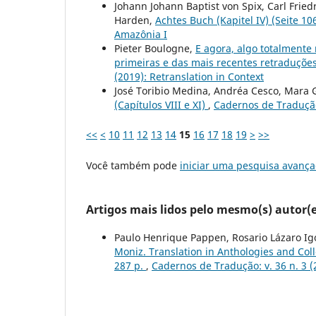
Johann Johann Baptist von Spix, Carl Frie
Harden,
Achtes Buch (Kapitel IV) (Seite 1
Amazônia I
Pieter Boulogne,
E agora, algo totalmente
primeiras e das mais recentes retraduçõe
(2019): Retranslation in Context
José Toribio Medina, Andréa Cesco, Mara 
(Capítulos VIII e XI)
,
Cadernos de Tradução:
<<
<
10
11
12
13
14
15
16
17
18
19
>
>>
Você também pode
iniciar uma pesquisa avança
Artigos mais lidos pelo mesmo(s) autor(e
Paulo Henrique Pappen, Rosario Lázaro Ig
Moniz. Translation in Anthologies and Col
287 p.
,
Cadernos de Tradução: v. 36 n. 3 (