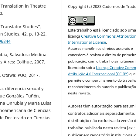
Translation in Theatre
Copyright (c) 2023 Cadernos de Trad
0.
ranslator Studies”.
Este trabalho está licenciado sob um
Studies, 42, p. 13-22,
licença
Creative Commons Attribution
.96844
International License
.
Autores mantêm os direitos autorais e
rubia, Salvadora Medina.
concedem à revista o direito de primeir
publicação, com o trabalho simultanea
s Aires: Colihue, 2007.
licenciado sob a
Licença Creative Com
Atribuição 4.0 Internacional (CC BY)
que
ge. Otawa: PUO, 2017.
permite o compartilhamento do trabalh
reconhecimento da autoria e publicação 
a, diferencia sexual y
nesta revista.
ique González Tuñón,
ina Onrubia y María Luisa
Autores têm autorização para assumi
ionoamericana de Ciencias
contratos adicionais separadamente,
de Doctorado en Ciencias
distribuição não exclusiva da versão 
trabalho publicada nesta revista (ex.:
publicar em repositório institucional 