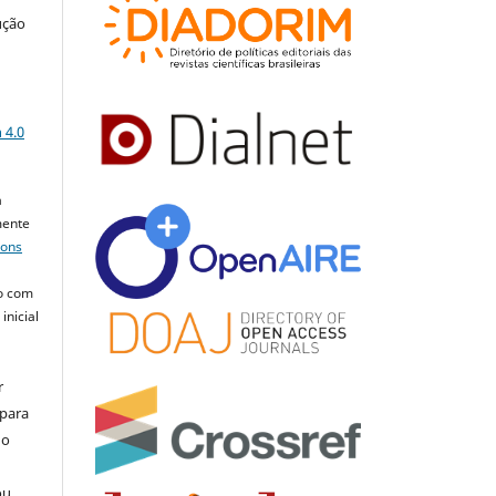
ução
a
 4.0
a
mente
mons
o com
inicial
r
 para
do
ou