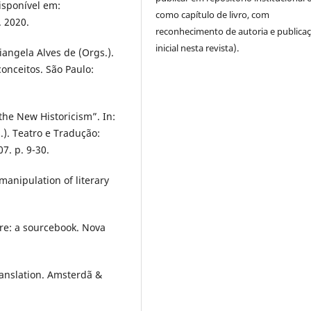
isponível em:
como capítulo de livro, com
. 2020.
reconhecimento de autoria e publica
inicial nesta revista).
iangela Alves de (Orgs.).
conceitos. São Paulo:
the New Historicism”. In:
.). Teatro e Tradução:
7. p. 9-30.
manipulation of literary
ure: a sourcebook. Nova
ranslation. Amsterdã &