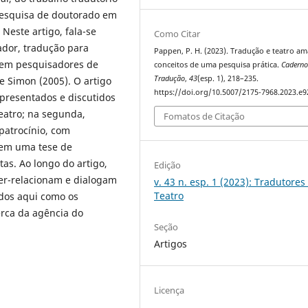
a pesquisa de doutorado em
 Neste artigo, fala-se
Como Citar
ador, tradução para
Pappen, P. H. (2023). Tradução e teatro a
e em pesquisadores de
conceitos de uma pesquisa prática.
Caderno
Tradução
,
43
(esp. 1), 218–235.
e Simon (2005). O artigo
https://doi.org/10.5007/2175-7968.2023.e
apresentados e discutidos
eatro; na segunda,
Fomatos de Citação
patrocínio, com
 em uma tese de
as. Ao longo do artigo,
Edição
ter-relacionam e dialogam
v. 43 n. esp. 1 (2023): Tradutores
Teatro
ados aqui como os
erca da agência do
Seção
Artigos
Licença