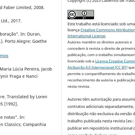
Copyright (c) 2023 Cadernos de Trad
d Faber Limited, 2008.
Ltd., 2017.
Este trabalho está licenciado sob um
licença
Creative Commons Attribution
aboração”. In: Duran,
International License
.
). Porto Alegre: Goethe
Autores mantêm os direitos autorais e
concedem à revista o direito de primeir
publicação, com o trabalho simultanea
smos
licenciado sob a
Licença Creative Com
Atribuição 4.0 Internacional (CC BY)
que
 Maria Lúcia Pereira, Jacob
permite o compartilhamento do trabalh
dynir Fraga e Nanci
reconhecimento da autoria e publicação 
nesta revista.
ure. Translated by Loren
Autores têm autorização para assumi
05 [1992].
contratos adicionais separadamente,
distribuição não exclusiva da versão 
e notas”. In:
trabalho publicada nesta revista (ex.:
in Classics; Companhia
publicar em repositório institucional 