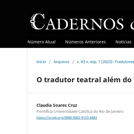
Número Atual
Números Anteriores
Notícias
Início
/
Arquivos
/
v. 43 n. esp. 1 (2023): Tradutore
O tradutor teatral além do
Claudia Soares Cruz
Pontifícia Universidade Católica do Rio de Janeiro
https://orcid.org/0000-0002-9153-4483