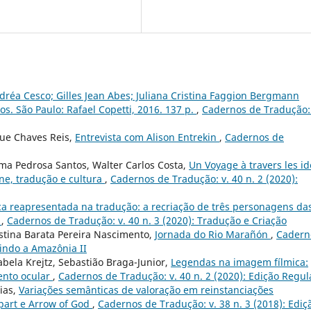
dréa Cesco; Gilles Jean Abes; Juliana Cristina Faggion Bergmann
ios. São Paulo: Rafael Copetti, 2016. 137 p.
,
Cadernos de Tradução: 
que Chaves Reis,
Entrevista com Alison Entrekin
,
Cadernos de
ma Pedrosa Santos, Walter Carlos Costa,
Un Voyage à travers les i
ne, tradução e cultura
,
Cadernos de Tradução: v. 40 n. 2 (2020):
a reapresentada na tradução: a recriação de três personagens da
k
,
Cadernos de Tradução: v. 40 n. 3 (2020): Tradução e Criação
istina Barata Pereira Nascimento,
Jornada do Rio Marañón
,
Cadern
zindo a Amazônia II
abela Krejtz, Sebastião Braga-Junior,
Legendas na imagem fílmica:
ento ocular
,
Cadernos de Tradução: v. 40 n. 2 (2020): Edição Regul
ias,
Variações semânticas de valoração em reinstanciações
Apart e Arrow of God
,
Cadernos de Tradução: v. 38 n. 3 (2018): Ediç