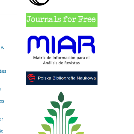
v.
dées
s
os
ar
ão