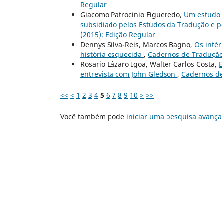
Regular
Giacomo Patrocinio Figueredo,
Um estudo d
subsidiado pelos Estudos da Tradução e pe
(2015): Edição Regular
Dennys Silva-Reis, Marcos Bagno,
Os intér
história esquecida
,
Cadernos de Tradução: 
Rosario Lázaro Igoa, Walter Carlos Costa,
E
entrevista com John Gledson
,
Cadernos de 
<<
<
1
2
3
4
5
6
7
8
9
10
>
>>
Você também pode
iniciar uma pesquisa avança