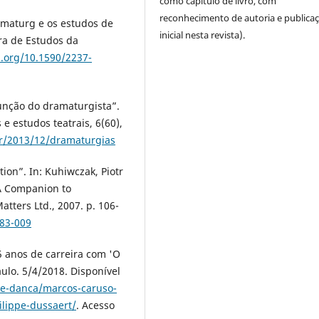
como capítulo de livro, com
reconhecimento de autoria e publica
amaturg e os estudos de
inicial nesta revista).
ira de Estudos da
i.org/10.1590/2237-
função do dramaturgista”.
 e estudos teatrais, 6(60),
br/2013/12/dramaturgias
ion”. In: Kuhiwczak, Piotr
- A Companion to
atters Ltd., 2007. p. 106-
583-009
5 anos de carreira com 'O
ulo. 5/4/2018. Disponível
-e-danca/marcos-caruso-
ilippe-dussaert/
. Acesso