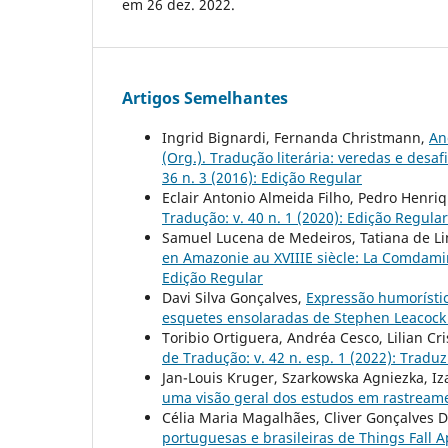
em 26 dez. 2022.
Artigos Semelhantes
Ingrid Bignardi, Fernanda Christmann,
An
(Org.). Tradução literária: veredas e desaf
36 n. 3 (2016): Edição Regular
Eclair Antonio Almeida Filho, Pedro Henri
Tradução: v. 40 n. 1 (2020): Edição Regular
Samuel Lucena de Medeiros, Tatiana de Li
en Amazonie au XVIIIE siècle: La Comdami
Edição Regular
Davi Silva Gonçalves,
Expressão humorístic
esquetes ensolaradas de Stephen Leacoc
Toribio Ortiguera, Andréa Cesco, Lilian Cr
de Tradução: v. 42 n. esp. 1 (2022): Tradu
Jan-Louis Kruger, Szarkowska Agniezka, Iz
uma visão geral dos estudos em rastream
Célia Maria Magalhães, Cliver Gonçalves D
portuguesas e brasileiras de Things Fall 