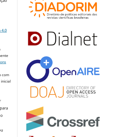
ução
a
 4.0
a
mente
mons
o com
inicial
r
 para
do
ou