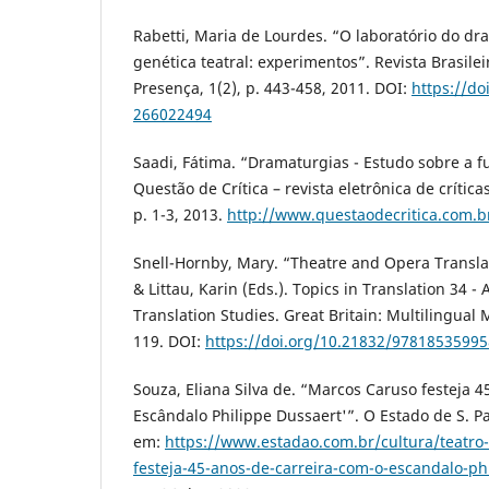
Rabetti, Maria de Lourdes. “O laboratório do dr
genética teatral: experimentos”. Revista Brasile
Presença, 1(2), p. 443-458, 2011. DOI:
https://do
266022494
Saadi, Fátima. “Dramaturgias - Estudo sobre a 
Questão de Crítica – revista eletrônica de críticas
p. 1-3, 2013.
http://www.questaodecritica.com.
Snell-Hornby, Mary. “Theatre and Opera Translat
& Littau, Karin (Eds.). Topics in Translation 34 
Translation Studies. Great Britain: Multilingual M
119. DOI:
https://doi.org/10.21832/9781853599
Souza, Eliana Silva de. “Marcos Caruso festeja 4
Escândalo Philippe Dussaert'”. O Estado de S. Pa
em:
https://www.estadao.com.br/cultura/teatro
festeja-45-anos-de-carreira-com-o-escandalo-ph