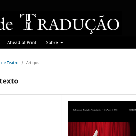
Ahead of Print
Sobre
s de Teatro
/
Artigos
 texto