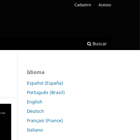
Cadastro
Acesso
Buscar
Idioma
Español (España)
Português (Brasil)
English
Deutsch
Français (France)
Italiano