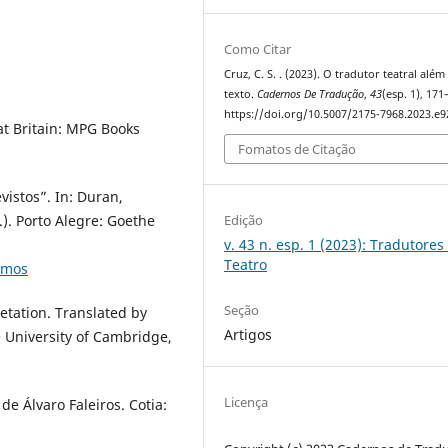
Como Citar
Cruz, C. S. . (2023). O tradutor teatral além
texto.
Cadernos De Tradução
,
43
(esp. 1), 171
https://doi.org/10.5007/2175-7968.2023.e
at Britain: MPG Books
Fomatos de Citação
vistos”. In: Duran,
). Porto Alegre: Goethe
Edição
v. 43 n. esp. 1 (2023): Tradutores
Teatro
smos
Seção
retation. Translated by
Artigos
e University of Cambridge,
Licença
de Álvaro Faleiros. Cotia: