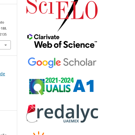
 do
–188.
92135
 de