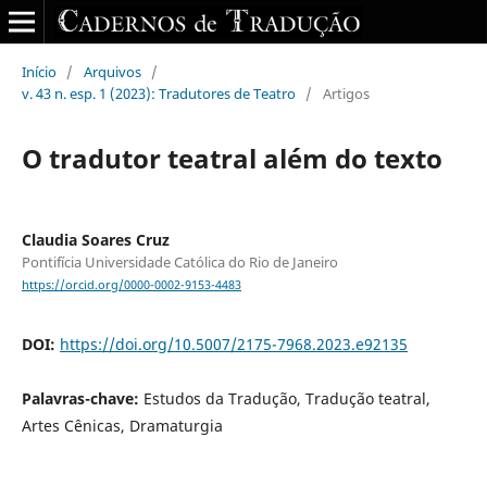
Início
/
Arquivos
/
v. 43 n. esp. 1 (2023): Tradutores de Teatro
/
Artigos
O tradutor teatral além do texto
Claudia Soares Cruz
Pontifícia Universidade Católica do Rio de Janeiro
https://orcid.org/0000-0002-9153-4483
DOI:
https://doi.org/10.5007/2175-7968.2023.e92135
Palavras-chave:
Estudos da Tradução, Tradução teatral,
Artes Cênicas, Dramaturgia