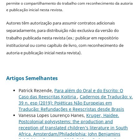
permite o compartilhamento do trabalho com reconhecimento da autoria
e publicação inicial nesta revista.
Autores têm autorização para assumir contratos adicionais
separadamente, para distribuição não exclusiva da versão do
trabalho publicada nesta revista (ex.: publicar em repositório
institucional ou como capítulo de livro, com reconhecimento de
autoria e publicação inicial nesta revista).
Artigos Semelhantes
Patrick Rezende,
Para além do Oral e do Escrito: O
Caso das Reescritas Koitiria
,
Cadernos de Tradução: v.
39 n. esp (2019): Poiéticas Não Europeias em
Tradução: Refundações e Reescristas desde Brasis
Vanessa Lopes Lourenço Hanes,
Kruger, Haidee.
Postcolonial polysystems: the production and
reception of translated children’s literature in South
Africa. Amsterdam/Philadelphia: John Benjamins