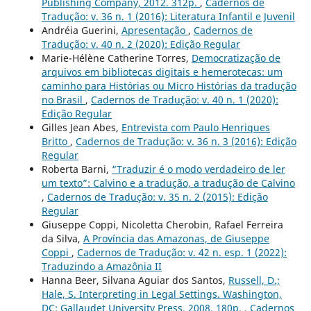
Publishing Company, 2012. 312p.
,
Cadernos de
Tradução: v. 36 n. 1 (2016): Literatura Infantil e Juvenil
Andréia Guerini,
Apresentação
,
Cadernos de
Tradução: v. 40 n. 2 (2020): Edição Regular
Marie-Hélène Catherine Torres,
Democratização de
arquivos em bibliotecas digitais e hemerotecas: um
caminho para Histórias ou Micro Histórias da tradução
no Brasil
,
Cadernos de Tradução: v. 40 n. 1 (2020):
Edição Regular
Gilles Jean Abes,
Entrevista com Paulo Henriques
Britto
,
Cadernos de Tradução: v. 36 n. 3 (2016): Edição
Regular
Roberta Barni,
“Traduzir é o modo verdadeiro de ler
um texto”: Calvino e a tradução, a tradução de Calvino
,
Cadernos de Tradução: v. 35 n. 2 (2015): Edição
Regular
Giuseppe Coppi, Nicoletta Cherobin, Rafael Ferreira
da Silva,
A Província das Amazonas, de Giuseppe
Coppi
,
Cadernos de Tradução: v. 42 n. esp. 1 (2022):
Traduzindo a Amazônia II
Hanna Beer, Silvana Aguiar dos Santos,
Russell, D.;
Hale, S. Interpreting in Legal Settings. Washington,
DC: Gallaudet University Press, 2008. 180p.
,
Cadernos