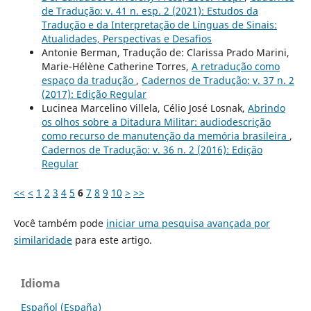
de Tradução: v. 41 n. esp. 2 (2021): Estudos da
Tradução e da Interpretação de Línguas de Sinais:
Atualidades, Perspectivas e Desafios
Antonie Berman, Tradução de: Clarissa Prado Marini,
Marie-Hélène Catherine Torres,
A retradução como
espaço da tradução
,
Cadernos de Tradução: v. 37 n. 2
(2017): Edição Regular
Lucinea Marcelino Villela, Célio José Losnak,
Abrindo
os olhos sobre a Ditadura Militar: audiodescrição
como recurso de manutenção da memória brasileira
,
Cadernos de Tradução: v. 36 n. 2 (2016): Edição
Regular
<<
<
1
2
3
4
5
6
7
8
9
10
>
>>
Você também pode
iniciar uma pesquisa avançada por
similaridade
para este artigo.
Idioma
Español (España)