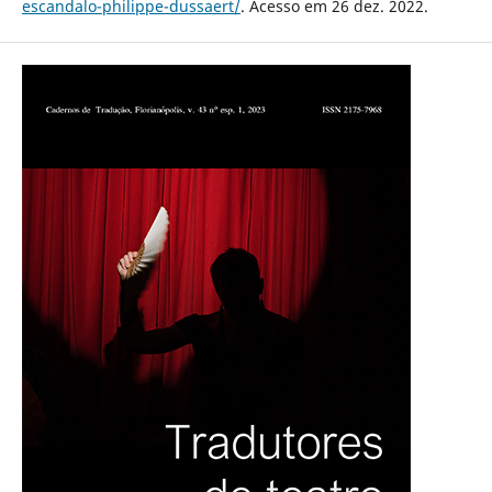
escandalo-philippe-dussaert/
. Acesso em 26 dez. 2022.