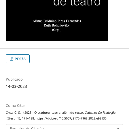
PDF/A
Publicado
14-03-2023
Como Citar
Cruz, C. S. . (2023). O tradutor teatral além do texto.
Cadernos De Tradução
,
43
(esp. 1), 171–188. https://doi.org/10.5007/2175-7968.2023.e92135
Fomatos de Citação