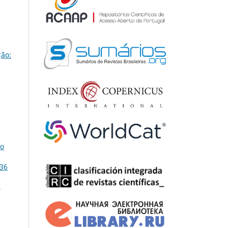
ão:
ão
 36
,