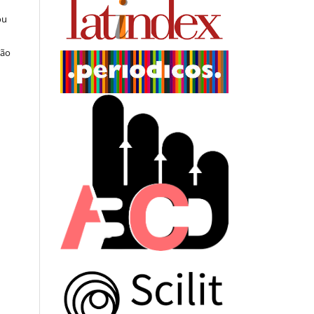
ou
ção