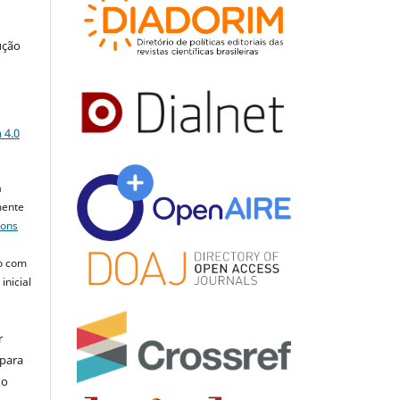
ução
a
 4.0
a
mente
mons
o com
inicial
r
 para
do