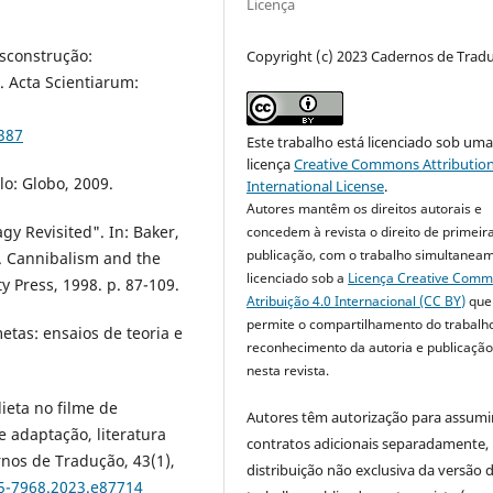
Licença
sconstrução:
Copyright (c) 2023 Cadernos de Trad
 Acta Scientiarum:
6387
Este trabalho está licenciado sob um
licença
Creative Commons Attribution
o: Globo, 2009.
International License
.
Autores mantêm os direitos autorais e
gy Revisited". In: Baker,
concedem à revista o direito de primeir
publicação, com o trabalho simultanea
). Cannibalism and the
licenciado sob a
Licença Creative Com
 Press, 1998. p. 87-109.
Atribuição 4.0 Internacional (CC BY)
que
permite o compartilhamento do trabalh
tas: ensaios de teoria e
reconhecimento da autoria e publicação 
nesta revista.
ieta no filme de
Autores têm autorização para assumi
 adaptação, literatura
contratos adicionais separadamente,
nos de Tradução, 43(1),
distribuição não exclusiva da versão 
75-7968.2023.e87714