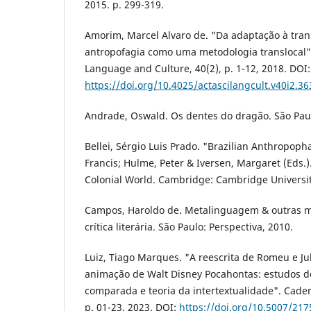
2015. p. 299-319.
Amorim, Marcel Alvaro de. "Da adaptação à tran
antropofagia como uma metodologia translocal".
Language and Culture, 40(2), p. 1-12, 2018. DOI:
https://doi.org/10.4025/actascilangcult.v40i2.3
Andrade, Oswald. Os dentes do dragão. São Paul
Bellei, Sérgio Luis Prado. "Brazilian Anthropopha
Francis; Hulme, Peter & Iversen, Margaret (Eds.
Colonial World. Cambridge: Cambridge University
Campos, Haroldo de. Metalinguagem & outras me
crítica literária. São Paulo: Perspectiva, 2010.
Luiz, Tiago Marques. "A reescrita de Romeu e Jul
animação de Walt Disney Pocahontas: estudos de
comparada e teoria da intertextualidade". Cader
p. 01-23, 2023. DOI:
https://doi.org/10.5007/21