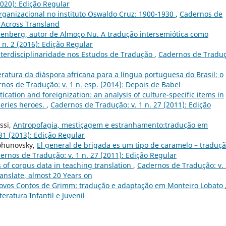
2020): Edição Regular
organizacional no instituto Oswaldo Cruz: 1900-1930
,
Cadernos de
s Across Transland
enberg, autor de Almoço Nu. A tradução intersemiótica como
n. 2 (2016): Edição Regular
nterdisciplinaridade nos Estudos de Tradução
,
Cadernos de Traduç
eratura da diáspora africana para a língua portuguesa do Brasil: o
nos de Tradução: v. 1 n. esp. (2014): Depois de Babel
ication and foreignization: an analysis of culture-specific items in
 series heroes.
,
Cadernos de Tradução: v. 1 n. 27 (2011): Edição
ssi,
Antropofagia, mestiçagem e estranhamento:tradução em
31 (2013): Edição Regular
Bohunovsky,
El general de brigada es um tipo de caramelo – traduç
ernos de Tradução: v. 1 n. 27 (2011): Edição Regular
s of corpus data in teaching translation
,
Cadernos de Tradução: v.
anslate, almost 20 Years on
ovos Contos de Grimm: tradução e adaptação em Monteiro Lobato
eratura Infantil e Juvenil