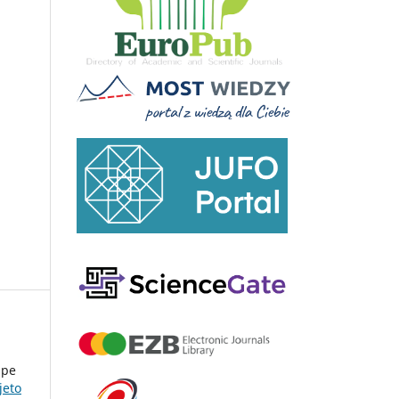
upe
jeto