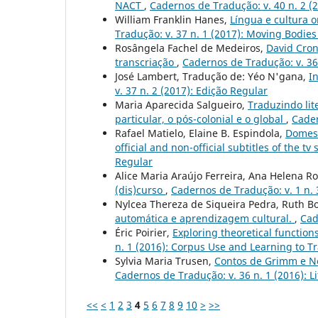
NACT
,
Cadernos de Tradução: v. 40 n. 2 (
William Franklin Hanes,
Língua e cultura 
Tradução: v. 37 n. 1 (2017): Moving Bodie
Rosângela Fachel de Medeiros,
David Cron
transcriação
,
Cadernos de Tradução: v. 36 
José Lambert, Tradução de: Yéo N'gana,
I
v. 37 n. 2 (2017): Edição Regular
Maria Aparecida Salgueiro,
Traduzindo lit
particular, o pós-colonial e o global
,
Cader
Rafael Matielo, Elaine B. Espindola,
Domest
official and non-official subtitles of the tv
Regular
Alice Maria Araújo Ferreira, Ana Helena Ro
(dis)curso
,
Cadernos de Tradução: v. 1 n. 
Nylcea Thereza de Siqueira Pedra, Ruth 
automática e aprendizagem cultural.
,
Cad
Éric Poirier,
Exploring theoretical function
n. 1 (2016): Corpus Use and Learning to Tr
Sylvia Maria Trusen,
Contos de Grimm e N
Cadernos de Tradução: v. 36 n. 1 (2016): Lit
<<
<
1
2
3
4
5
6
7
8
9
10
>
>>