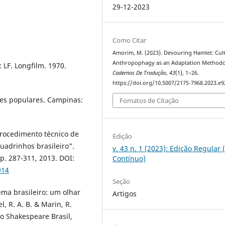
29-12-2023
Como Citar
Amorim, M. (2023). Devouring Hamlet: Cul
Anthropophagy as an Adaptation Methodo
 LF. Longfilm. 1970.
Cadernos De Tradução
,
43
(1), 1–26.
https://doi.org/10.5007/2175-7968.2023.e
ses populares. Campinas:
Fomatos de Citação
rocedimento técnico de
Edição
uadrinhos brasileiro".
v. 43 n. 1 (2023): Edição Regular 
 p. 287-311, 2013. DOI:
Contínuo)
014
Seção
ma brasileiro: um olhar
Artigos
, R. A. B. & Marin, R.
to Shakespeare Brasil,