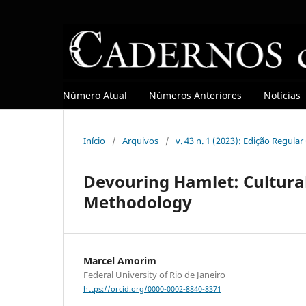
Número Atual
Números Anteriores
Notícias
Início
/
Arquivos
/
v. 43 n. 1 (2023): Edição Regula
Devouring Hamlet: Cultura
Methodology
Marcel Amorim
Federal University of Rio de Janeiro
https://orcid.org/0000-0002-8840-8371