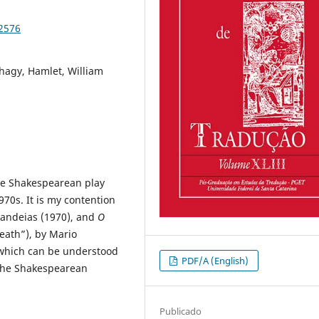
92576
hagy, Hamlet, William
the Shakespearean play
970s. It is my contention
Candeias (1970), and
O
eath”), by Mario
 which can be understood
PDF/A (English)
the Shakespearean
Publicado