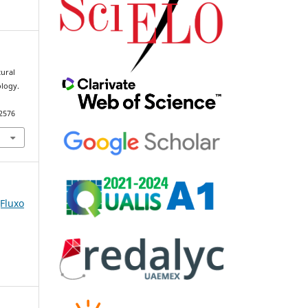
tural
logy.
92576
(Fluxo