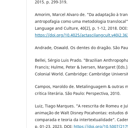
2015. p. 299-319.
Amorim, Marcel Alvaro de. "Da adaptação à tran
antropofagia como uma metodologia translocal".
Language and Culture, 40(2), p. 1-12, 2018. DOI:
https://doi.org/10.4025/actascilangcult.v40i2.3
Andrade, Oswald. Os dentes do dragão. São Paul
Bellei, Sérgio Luis Prado. "Brazilian Anthropopha
Francis; Hulme, Peter & Iversen, Margaret (Eds.
Colonial World. Cambridge: Cambridge University
Campos, Haroldo de. Metalinguagem & outras me
crítica literária. São Paulo: Perspectiva, 2010.
Luiz, Tiago Marques. "A reescrita de Romeu e Jul
animação de Walt Disney Pocahontas: estudos de
comparada e teoria da intertextualidade". Cader
p. 01-23, 2023. DOI:
https://doi.org/10.5007/21