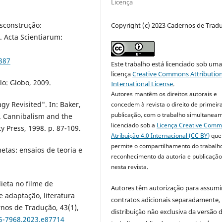
Licença
sconstrução:
Copyright (c) 2023 Cadernos de Trad
 Acta Scientiarum:
6387
Este trabalho está licenciado sob um
licença
Creative Commons Attribution
o: Globo, 2009.
International License
.
Autores mantêm os direitos autorais e
gy Revisited". In: Baker,
concedem à revista o direito de primeir
publicação, com o trabalho simultanea
). Cannibalism and the
licenciado sob a
Licença Creative Com
 Press, 1998. p. 87-109.
Atribuição 4.0 Internacional (CC BY)
que
permite o compartilhamento do trabalh
tas: ensaios de teoria e
reconhecimento da autoria e publicação 
nesta revista.
ieta no filme de
Autores têm autorização para assumi
 adaptação, literatura
contratos adicionais separadamente,
nos de Tradução, 43(1),
distribuição não exclusiva da versão 
75-7968.2023.e87714