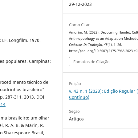
29-12-2023
Como Citar
Amorim, M. (2023). Devouring Hamlet: Cul
Anthropophagy as an Adaptation Methodo
 LF. Longfilm. 1970.
Cadernos De Tradução
,
43
(1), 1–26.
https://doi.org/10.5007/2175-7968.2023.e
ses populares. Campinas:
Fomatos de Citação
rocedimento técnico de
Edição
uadrinhos brasileiro".
v. 43 n. 1 (2023): Edição Regular 
 p. 287-311, 2013. DOI:
Contínuo)
014
Seção
ma brasileiro: um olhar
Artigos
, R. A. B. & Marin, R.
to Shakespeare Brasil,