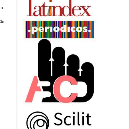
ou
ção