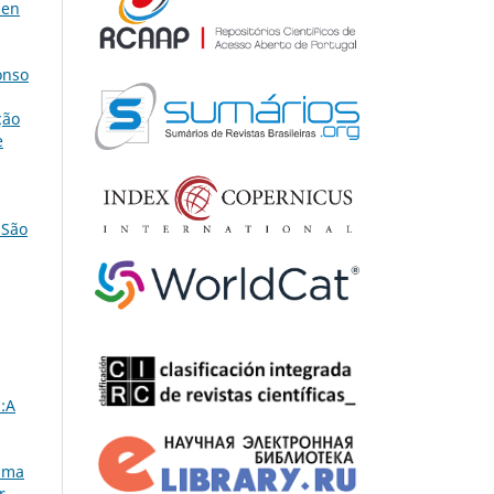
 en
onso
ção
e
 São
:A
uma
r