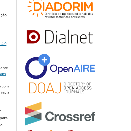
ução
a
 4.0
a
mente
mons
o com
inicial
r
 para
do