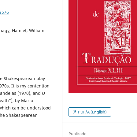
92576
hagy, Hamlet, William
the Shakespearean play
970s. It is my contention
Candeias (1970), and
O
eath”), by Mario
 which can be understood
PDF/A (English)
the Shakespearean
Publicado