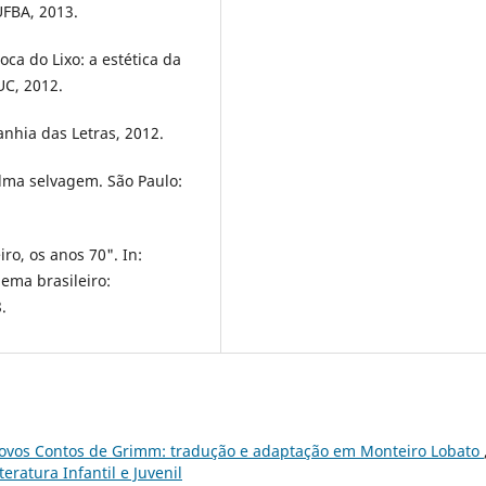
UFBA, 2013.
ca do Lixo: a estética da
UC, 2012.
nhia das Letras, 2012.
alma selvagem. São Paulo:
iro, os anos 70". In:
nema brasileiro:
.
ovos Contos de Grimm: tradução e adaptação em Monteiro Lobato
eratura Infantil e Juvenil