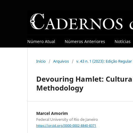
Número Atual
Números Anteriores
Notícias
Início
/
Arquivos
/
v. 43 n. 1 (2023): Edição Regula
Devouring Hamlet: Cultura
Methodology
Marcel Amorim
Federal University of Rio de Janeiro
https://orcid.org/0000-0002-8840-8371