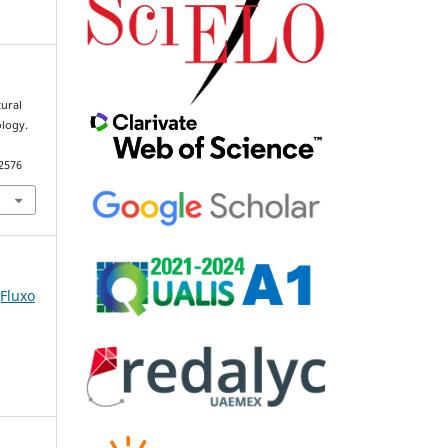
tural
logy.
92576
(Fluxo