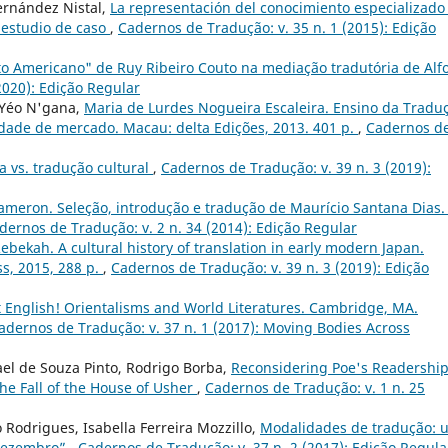
ernández Nistal,
La representación del conocimiento especializado
n estudio de caso
,
Cadernos de Tradução: v. 35 n. 1 (2015): Edição
to Americano" de Ruy Ribeiro Couto na mediação tradutória de Alf
2020): Edição Regular
, Yéo N'gana,
Maria de Lurdes Nogueira Escaleira. Ensino da Tradu
idade de mercado. Macau: delta Edições, 2013. 401 p.
,
Cadernos d
a vs. tradução cultural
,
Cadernos de Tradução: v. 39 n. 3 (2019):
meron. Seleção, introdução e tradução de Maurício Santana Dias.
dernos de Tradução: v. 2 n. 34 (2014): Edição Regular
ebekah. A cultural history of translation in early modern Japan.
s, 2015, 288 p.
,
Cadernos de Tradução: v. 39 n. 3 (2019): Edição
t English! Orientalisms and World Literatures. Cambridge, MA.
adernos de Tradução: v. 37 n. 1 (2017): Moving Bodies Across
ael de Souza Pinto, Rodrigo Borba,
Reconsidering Poe's Readership
he Fall of the House of Usher
,
Cadernos de Tradução: v. 1 n. 25
 Rodrigues, Isabella Ferreira Mozzillo,
Modalidades de tradução: 
 Dezembro”
,
Cadernos de Tradução: v. 37 n. 2 (2017): Edição Regula