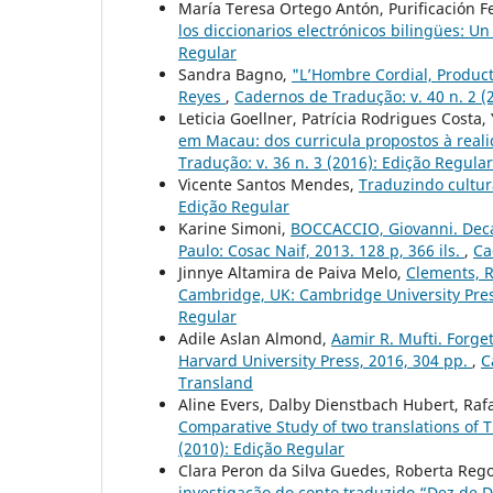
María Teresa Ortego Antón, Purificación F
los diccionarios electrónicos bilingües: U
Regular
Sandra Bagno,
"L’Hombre Cordial, Produc
Reyes
,
Cadernos de Tradução: v. 40 n. 2 (
Leticia Goellner, Patrícia Rodrigues Costa
em Macau: dos curricula propostos à real
Tradução: v. 36 n. 3 (2016): Edição Regular
Vicente Santos Mendes,
Traduzindo cultur
Edição Regular
Karine Simoni,
BOCCACCIO, Giovanni. Deca
Paulo: Cosac Naif, 2013. 128 p, 366 ils.
,
Ca
Jinnye Altamira de Paiva Melo,
Clements, R
Cambridge, UK: Cambridge University Pres
Regular
Adile Aslan Almond,
Aamir R. Mufti. Forge
Harvard University Press, 2016, 304 pp.
,
C
Transland
Aline Evers, Dalby Dienstbach Hubert, Raf
Comparative Study of two translations of T
(2010): Edição Regular
Clara Peron da Silva Guedes, Roberta Rego
investigação do conto traduzido “Dez de