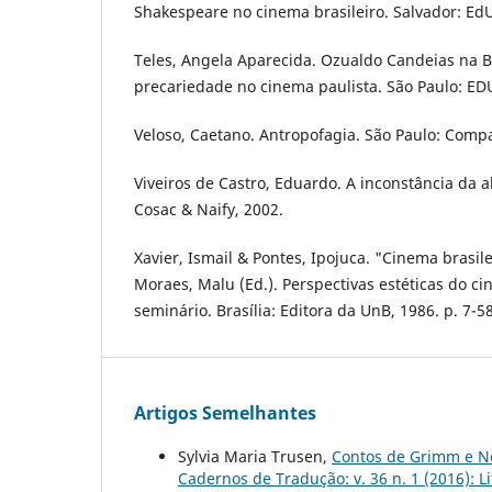
Shakespeare no cinema brasileiro. Salvador: Ed
Teles, Angela Aparecida. Ozualdo Candeias na Bo
precariedade no cinema paulista. São Paulo: ED
Veloso, Caetano. Antropofagia. São Paulo: Compa
Viveiros de Castro, Eduardo. A inconstância da 
Cosac & Naify, 2002.
Xavier, Ismail & Pontes, Ipojuca. "Cinema brasile
Moraes, Malu (Ed.). Perspectivas estéticas do ci
seminário. Brasília: Editora da UnB, 1986. p. 7-58
Artigos Semelhantes
Sylvia Maria Trusen,
Contos de Grimm e N
Cadernos de Tradução: v. 36 n. 1 (2016): Lit