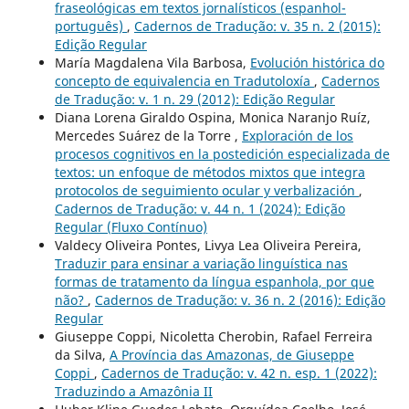
fraseológicas em textos jornalísticos (espanhol-
português)
,
Cadernos de Tradução: v. 35 n. 2 (2015):
Edição Regular
María Magdalena Vila Barbosa,
Evolución histórica do
concepto de equivalencia en Tradutoloxía
,
Cadernos
de Tradução: v. 1 n. 29 (2012): Edição Regular
Diana Lorena Giraldo Ospina, Monica Naranjo Ruíz,
Mercedes Suárez de la Torre ,
Exploración de los
procesos cognitivos en la postedición especializada de
textos: un enfoque de métodos mixtos que integra
protocolos de seguimiento ocular y verbalización
,
Cadernos de Tradução: v. 44 n. 1 (2024): Edição
Regular (Fluxo Contínuo)
Valdecy Oliveira Pontes, Livya Lea Oliveira Pereira,
Traduzir para ensinar a variação linguística nas
formas de tratamento da língua espanhola, por que
não?
,
Cadernos de Tradução: v. 36 n. 2 (2016): Edição
Regular
Giuseppe Coppi, Nicoletta Cherobin, Rafael Ferreira
da Silva,
A Província das Amazonas, de Giuseppe
Coppi
,
Cadernos de Tradução: v. 42 n. esp. 1 (2022):
Traduzindo a Amazônia II