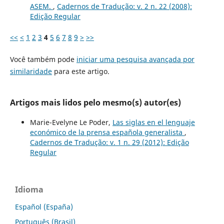
ASEM.
,
Cadernos de Tradução: v. 2 n. 22 (2008):
Edição Regular
<<
<
1
2
3
4
5
6
7
8
9
>
>>
Você também pode
iniciar uma pesquisa avançada por
similaridade
para este artigo.
Artigos mais lidos pelo mesmo(s) autor(es)
Marie-Evelyne Le Poder,
Las siglas en el lenguaje
económico de la prensa española generalista
,
Cadernos de Tradução: v. 1 n. 29 (2012): Edição
Regular
Idioma
Español (España)
Português (Brasil)