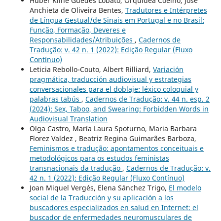
Huber Kline Guedes Lobato, Orquídea Coelho, José
Anchieta de Oliveira Bentes,
Tradutores e Intérpretes
de Língua Gestual/de Sinais em Portugal e no Brasil:
Função, Formação, Deveres e
Responsabilidades/Atribuições
,
Cadernos de
Tradução: v. 42 n. 1 (2022): Edição Regular (Fluxo
Contínuo)
Leticia Rebollo-Couto, Albert Rilliard,
Variación
pragmática, traducción audiovisual y estrategias
conversacionales para el doblaje: léxico coloquial y
palabras tabús
,
Cadernos de Tradução: v. 44 n. esp. 2
(2024): Sex, Taboo, and Swearing: Forbidden Words in
Audiovisual Translation
Olga Castro, María Laura Spoturno, Maria Barbara
Florez Valdez , Beatriz Regina Guimarães Barboza,
Feminismos e tradução: apontamentos conceituais e
metodológicos para os estudos feministas
transnacionais da tradução
,
Cadernos de Tradução: v.
42 n. 1 (2022): Edição Regular (Fluxo Contínuo)
Joan Miquel Vergés, Elena Sánchez Trigo,
El modelo
social de la Traducción y su aplicación a los
buscadores especializados en salud en Internet: el
buscador de enfermedades neuromusculares de