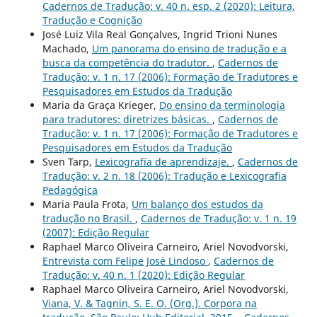
Cadernos de Tradução: v. 40 n. esp. 2 (2020): Leitura,
Tradução e Cognição
José Luiz Vila Real Gonçalves, Ingrid Trioni Nunes
Machado,
Um panorama do ensino de tradução e a
busca da competência do tradutor.
,
Cadernos de
Tradução: v. 1 n. 17 (2006): Formação de Tradutores e
Pesquisadores em Estudos da Tradução
Maria da Graça Krieger,
Do ensino da terminologia
para tradutores: diretrizes básicas.
,
Cadernos de
Tradução: v. 1 n. 17 (2006): Formação de Tradutores e
Pesquisadores em Estudos da Tradução
Sven Tarp,
Lexicografía de aprendizaje.
,
Cadernos de
Tradução: v. 2 n. 18 (2006): Tradução e Lexicografia
Pedagógica
Maria Paula Frota,
Um balanço dos estudos da
tradução no Brasil.
,
Cadernos de Tradução: v. 1 n. 19
(2007): Edição Regular
Raphael Marco Oliveira Carneiro, Ariel Novodvorski,
Entrevista com Felipe José Lindoso
,
Cadernos de
Tradução: v. 40 n. 1 (2020): Edição Regular
Raphael Marco Oliveira Carneiro, Ariel Novodvorski,
Viana, V. & Tagnin, S. E. O. (Org.). Corpora na