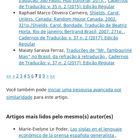
tradução. São Paulo: Hub Editorial, 2015.
,
Cadernos
de Tradução: v. 35 n. 2 (2015): Edição Regular
Raphael Marco Oliveira Carneiro,
Shields, Carol.
Unless. Canada: Random House Canada, 2002.
321p./Shields, Carol. Bondade. Tradução de Beatriz
Horta. Rio de Janeiro: Bertrand Brasil, 2007. 271p.
,
Cadernos de Tradução: v. 37 n. 2 (2017): Edição
Regular
Maiaty Saraiva Ferraz,
Traduções de "Mr. Tambourine
Man" no Brasil: da refração à retradução
,
Cadernos
de Tradução: v. 37 n. 2 (2017): Edição Regular
<<
<
2
3
4
5
6
7
8
9
>
>>
Você também pode
iniciar uma pesquisa avançada por
similaridade
para este artigo.
Artigos mais lidos pelo mesmo(s) autor(es)
Marie-Evelyne Le Poder,
Las siglas en el lenguaje
económico de la prensa española generalista
,