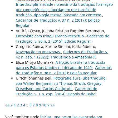
Interdisciplinaridade no ensino da tradução: formação
por competências, abordagem por tarefas de
tradução, tipologia textual baseada em contexto
,
Cadernos de Tradução: v. 37 n. 2 (2017): Edição
Regular
Andréa Cesco, Juliana Cristina Faggion Bergmann,
Entrevista com Irineu Franco Perpétuo
,
Cadernos de
Tradução: v. 35 n. 2 (2015): Edição Regular
Gregorio Ronca, Karine Simoni, Karla Ribeiro,
Navegação no Amazonas
,
Cadernos de Tradução: v.
42 n. esp. 1 (2022): Traduzindo a Amazônia II
Eliza Mitiyo Morinaka,
A ficção brasileira traduzida
para os Estados Unidos na década de 1940
,
Cadernos
de Tradução: v. 38 n. 2 (2018): Edição Regular
Ulrich Johannes Beil,
Fotografie,aura, übertragung:
von Walter Benjamin zu Thomas Struth, Gregory
Crewdson und Carlos Goldgrub
,
Cadernos de
Tradução: v. 1 n. esp. (2014): Depois de Babel
<<
<
1
2
3
4
5
6
7
8
9
10
>
>>
Você também pode
iniciar uma pesquisa avançada por