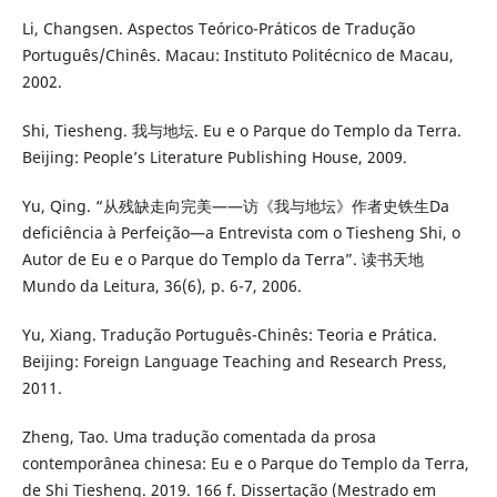
Li, Changsen. Aspectos Teórico-Práticos de Tradução
Português/Chinês. Macau: Instituto Politécnico de Macau,
2002.
Shi, Tiesheng. 我与地坛. Eu e o Parque do Templo da Terra.
Beijing: People’s Literature Publishing House, 2009.
Yu, Qing. “从残缺走向完美——访《我与地坛》作者史铁生Da
deficiência à Perfeição—a Entrevista com o Tiesheng Shi, o
Autor de Eu e o Parque do Templo da Terra”. 读书天地
Mundo da Leitura, 36(6), p. 6-7, 2006.
Yu, Xiang. Tradução Português-Chinês: Teoria e Prática.
Beijing: Foreign Language Teaching and Research Press,
2011.
Zheng, Tao. Uma tradução comentada da prosa
contemporânea chinesa: Eu e o Parque do Templo da Terra,
de Shi Tiesheng. 2019. 166 f. Dissertação (Mestrado em