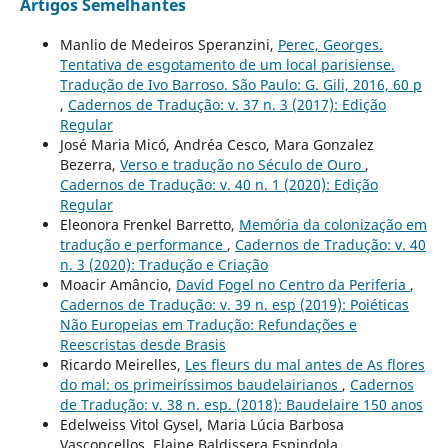
Artigos Semelhantes
Manlio de Medeiros Speranzini,
Perec, Georges.
Tentativa de esgotamento de um local parisiense.
Tradução de Ivo Barroso. São Paulo: G. Gili, 2016, 60 p
,
Cadernos de Tradução: v. 37 n. 3 (2017): Edição
Regular
José Maria Micó, Andréa Cesco, Mara Gonzalez
Bezerra,
Verso e tradução no Século de Ouro
,
Cadernos de Tradução: v. 40 n. 1 (2020): Edição
Regular
Eleonora Frenkel Barretto,
Memória da colonização em
tradução e performance
,
Cadernos de Tradução: v. 40
n. 3 (2020): Tradução e Criação
Moacir Amâncio,
David Fogel no Centro da Periferia
,
Cadernos de Tradução: v. 39 n. esp (2019): Poiéticas
Não Europeias em Tradução: Refundações e
Reescristas desde Brasis
Ricardo Meirelles,
Les fleurs du mal antes de As flores
do mal: os primeiríssimos baudelairianos
,
Cadernos
de Tradução: v. 38 n. esp. (2018): Baudelaire 150 anos
Edelweiss Vitol Gysel, Maria Lúcia Barbosa
Vasconcellos, Elaine Baldissera Espindola,