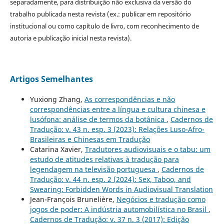
separadamente, para distribuição não exclusiva da versão do
trabalho publicada nesta revista (ex.: publicar em repositório
institucional ou como capítulo de livro, com reconhecimento de
autoria e publicação inicial nesta revista).
Artigos Semelhantes
Yuxiong Zhang,
As correspondências e não
correspondências entre a língua e cultura chinesa e
lusófona: análise de termos da botânica
,
Cadernos de
Tradução: v. 43 n. esp. 3 (2023): Relações Luso-Afro-
Brasileiras e Chinesas em Tradução
Catarina Xavier,
Tradutores audiovisuais e o tabu: um
estudo de atitudes relativas à tradução para
legendagem na televisão portuguesa
,
Cadernos de
Tradução: v. 44 n. esp. 2 (2024): Sex, Taboo, and
Swearing: Forbidden Words in Audiovisual Translation
Jean-François Brunelière,
Negócios e tradução como
jogos de poder: A indústria automobilística no Brasil
,
Cadernos de Tradução: v. 37 n. 3 (2017): Edição