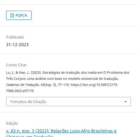
PDF/A
Publicado
31-12-2023
Como Citar
Lu, J., & Han, L. (2023). Estratégias de tradução dos realia em O Problema dos
Três Corpos: uma análise com base no modelo existencial de tradução.
Cadernos De Tradução
,
43
(esp. 3), 77–110. https://doi.org/10.5007/2175-
7968.2023.e97179
Fomatos de Citação
Edição
v. 43 n. esp. 3 (2023): Relações Luso-Afro-Brasileiras e
Chinesas em Tradução