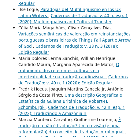
Regular
Ilse Logie,
Paradojas del Multilingüismo en los US
Latino Writers
,
Cadernos de Tradução: v. 40 n. esp. 1
(2020): Multilingualism and Cultural Transfer
Célia Maria Magalhães, Cliver Gonçalves Dias,
Variações semânticas de valoração em reinstanciações
portuguesas e brasileiras de Things Fall Apart e Arrow
of God
,
Cadernos de Tradução: v. 38 n. 3 (2018):
Edição Regular
Maria Dolores Lerma Sanchis, Willian Henrique
Cândido Moura, Morgana Aparecida de Matos,
O
tratamento dos referentes culturais e a
intertextualidade na tradução audiovisual
,
Cadernos
de Tradução: v. 40 n. 1 (2020): Edição Regular
Fredrik Hoeus, Joaquim Martins Cancela Jr, Antônio
Sérgio da Costa Pinto,
Uma descrição Geográfica e
Estatística da Guiana Britânica de Robert-H.
Schomburgk
,
Cadernos de Tradução: v. 42 n. esp. 1
(2022): Traduzindo a Amazônia II
Márcia Monteiro Carvalho, Guilherme Lourenço,
É
tradução ou não é tradução? Uma revisão (e uma
reformulação) do conceito de tradução intralingual
,