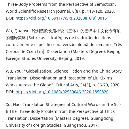
Three-Body Problems from the Perspective of Semiotics”.
World Scientific Research Journal, 6(8), p. 113-120, 2020.
DOI:
https://doi.org/10.6911/WSRJ.202008_6(8).0016
Wu, Quanyu. 论刘慈欣长篇小说《三体》的德译本中文化专有项
的翻译策略 [Sobre as estratégias de tradução dos itens
culturalmente específicos na versão alemã do romance Três
Corpos de Cixin Liu]. Dissertation (Masters Degree). Beijing
Foreign Studies University, Beijing, 2019.
Wu, You. “Globalization, Science Fiction and the China Story:
Translation, Dissemination and Reception of Liu Cixin’s
Works Across the Globe”. Critical Arts, 34(6), p. 56-70, 2020.
DOI:
https://doi.org/10.1080/02560046.2020.1850820
Xu, Hao. Translation Strategies of Cultural Words in the Sci-
fi The Three-Body Problem from the Perspective of Thick
Translation. Dissertation (Masters Degree). Guangdong
University of Foreign Studies, Guangzhou, 2017.