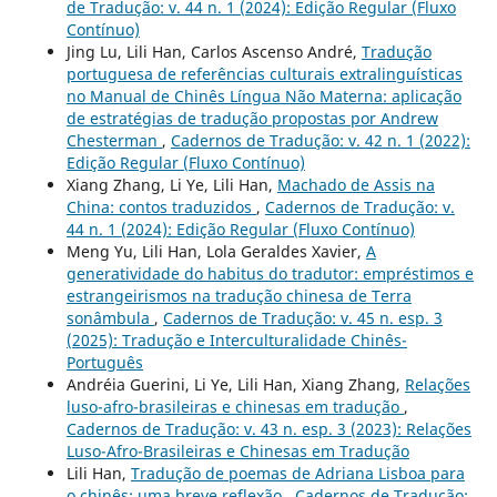
de Tradução: v. 44 n. 1 (2024): Edição Regular (Fluxo
Contínuo)
Jing Lu, Lili Han, Carlos Ascenso André,
Tradução
portuguesa de referências culturais extralinguísticas
no Manual de Chinês Língua Não Materna: aplicação
de estratégias de tradução propostas por Andrew
Chesterman
,
Cadernos de Tradução: v. 42 n. 1 (2022):
Edição Regular (Fluxo Contínuo)
Xiang Zhang, Li Ye, Lili Han,
Machado de Assis na
China: contos traduzidos
,
Cadernos de Tradução: v.
44 n. 1 (2024): Edição Regular (Fluxo Contínuo)
Meng Yu, Lili Han, Lola Geraldes Xavier,
A
generatividade do habitus do tradutor: empréstimos e
estrangeirismos na tradução chinesa de Terra
sonâmbula
,
Cadernos de Tradução: v. 45 n. esp. 3
(2025): Tradução e Interculturalidade Chinês-
Português
Andréia Guerini, Li Ye, Lili Han, Xiang Zhang,
Relações
luso-afro-brasileiras e chinesas em tradução
,
Cadernos de Tradução: v. 43 n. esp. 3 (2023): Relações
Luso-Afro-Brasileiras e Chinesas em Tradução
Lili Han,
Tradução de poemas de Adriana Lisboa para
o chinês: uma breve reflexão
,
Cadernos de Tradução: