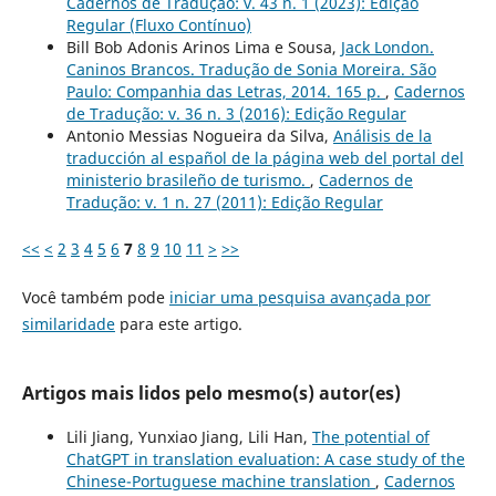
Cadernos de Tradução: v. 43 n. 1 (2023): Edição
Regular (Fluxo Contínuo)
Bill Bob Adonis Arinos Lima e Sousa,
Jack London.
Caninos Brancos. Tradução de Sonia Moreira. São
Paulo: Companhia das Letras, 2014. 165 p.
,
Cadernos
de Tradução: v. 36 n. 3 (2016): Edição Regular
Antonio Messias Nogueira da Silva,
Análisis de la
traducción al español de la página web del portal del
ministerio brasileño de turismo.
,
Cadernos de
Tradução: v. 1 n. 27 (2011): Edição Regular
<<
<
2
3
4
5
6
7
8
9
10
11
>
>>
Você também pode
iniciar uma pesquisa avançada por
similaridade
para este artigo.
Artigos mais lidos pelo mesmo(s) autor(es)
Lili Jiang, Yunxiao Jiang, Lili Han,
The potential of
ChatGPT in translation evaluation: A case study of the
Chinese-Portuguese machine translation
,
Cadernos