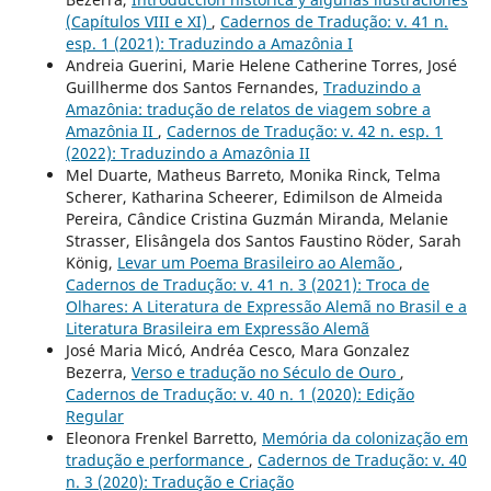
(Capítulos VIII e XI)
,
Cadernos de Tradução: v. 41 n.
esp. 1 (2021): Traduzindo a Amazônia I
Andreia Guerini, Marie Helene Catherine Torres, José
Guillherme dos Santos Fernandes,
Traduzindo a
Amazônia: tradução de relatos de viagem sobre a
Amazônia II
,
Cadernos de Tradução: v. 42 n. esp. 1
(2022): Traduzindo a Amazônia II
Mel Duarte, Matheus Barreto, Monika Rinck, Telma
Scherer, Katharina Scheerer, Edimilson de Almeida
Pereira, Cândice Cristina Guzmán Miranda, Melanie
Strasser, Elisângela dos Santos Faustino Röder, Sarah
König,
Levar um Poema Brasileiro ao Alemão
,
Cadernos de Tradução: v. 41 n. 3 (2021): Troca de
Olhares: A Literatura de Expressão Alemã no Brasil e a
Literatura Brasileira em Expressão Alemã
José Maria Micó, Andréa Cesco, Mara Gonzalez
Bezerra,
Verso e tradução no Século de Ouro
,
Cadernos de Tradução: v. 40 n. 1 (2020): Edição
Regular
Eleonora Frenkel Barretto,
Memória da colonização em
tradução e performance
,
Cadernos de Tradução: v. 40
n. 3 (2020): Tradução e Criação