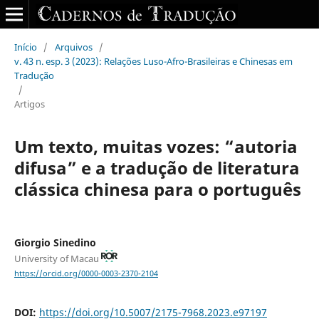
Início
/
Arquivos
/
v. 43 n. esp. 3 (2023): Relações Luso-Afro-Brasileiras e Chinesas em
Tradução
/
Artigos
Um texto, muitas vozes: “autoria
difusa” e a tradução de literatura
clássica chinesa para o português
Giorgio Sinedino
University of Macau
https://orcid.org/0000-0003-2370-2104
DOI:
https://doi.org/10.5007/2175-7968.2023.e97197