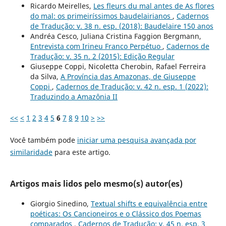
Ricardo Meirelles,
Les fleurs du mal antes de As flores
do mal: os primeiríssimos baudelairianos
,
Cadernos
de Tradução: v. 38 n. esp. (2018): Baudelaire 150 anos
Andréa Cesco, Juliana Cristina Faggion Bergmann,
Entrevista com Irineu Franco Perpétuo
,
Cadernos de
Tradução: v. 35 n. 2 (2015): Edição Regular
Giuseppe Coppi, Nicoletta Cherobin, Rafael Ferreira
da Silva,
A Província das Amazonas, de Giuseppe
Coppi
,
Cadernos de Tradução: v. 42 n. esp. 1 (2022):
Traduzindo a Amazônia II
<<
<
1
2
3
4
5
6
7
8
9
10
>
>>
Você também pode
iniciar uma pesquisa avançada por
similaridade
para este artigo.
Artigos mais lidos pelo mesmo(s) autor(es)
Giorgio Sinedino,
Textual shifts e equivalência entre
poéticas: Os Cancioneiros e o Clássico dos Poemas
comparados
,
Cadernos de Tradução: v. 45 n. esp. 3