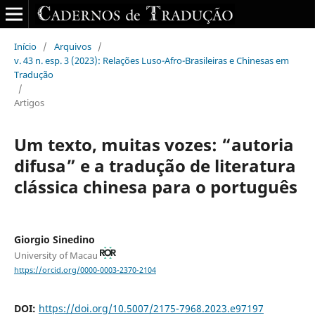
Início
/
Arquivos
/
v. 43 n. esp. 3 (2023): Relações Luso-Afro-Brasileiras e Chinesas em
Tradução
/
Artigos
Um texto, muitas vozes: “autoria
difusa” e a tradução de literatura
clássica chinesa para o português
Giorgio Sinedino
University of Macau
https://orcid.org/0000-0003-2370-2104
DOI:
https://doi.org/10.5007/2175-7968.2023.e97197