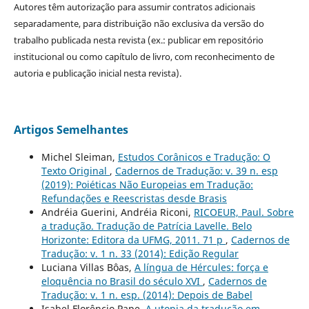
Autores têm autorização para assumir contratos adicionais
separadamente, para distribuição não exclusiva da versão do
trabalho publicada nesta revista (ex.: publicar em repositório
institucional ou como capítulo de livro, com reconhecimento de
autoria e publicação inicial nesta revista).
Artigos Semelhantes
Michel Sleiman,
Estudos Corânicos e Tradução: O
Texto Original
,
Cadernos de Tradução: v. 39 n. esp
(2019): Poiéticas Não Europeias em Tradução:
Refundações e Reescristas desde Brasis
Andréia Guerini, Andréia Riconi,
RICOEUR, Paul. Sobre
a tradução. Tradução de Patrícia Lavelle. Belo
Horizonte: Editora da UFMG, 2011. 71 p
,
Cadernos de
Tradução: v. 1 n. 33 (2014): Edição Regular
Luciana Villas Bôas,
A língua de Hércules: força e
eloquência no Brasil do século XVI
,
Cadernos de
Tradução: v. 1 n. esp. (2014): Depois de Babel
Isabel Florêncio Pape,
A utopia da tradução em