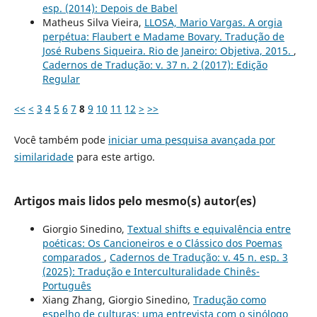
esp. (2014): Depois de Babel
Matheus Silva Vieira,
LLOSA, Mario Vargas. A orgia
perpétua: Flaubert e Madame Bovary. Tradução de
José Rubens Siqueira. Rio de Janeiro: Objetiva, 2015.
,
Cadernos de Tradução: v. 37 n. 2 (2017): Edição
Regular
<<
<
3
4
5
6
7
8
9
10
11
12
>
>>
Você também pode
iniciar uma pesquisa avançada por
similaridade
para este artigo.
Artigos mais lidos pelo mesmo(s) autor(es)
Giorgio Sinedino,
Textual shifts e equivalência entre
poéticas: Os Cancioneiros e o Clássico dos Poemas
comparados
,
Cadernos de Tradução: v. 45 n. esp. 3
(2025): Tradução e Interculturalidade Chinês-
Português
Xiang Zhang, Giorgio Sinedino,
Tradução como
espelho de culturas: uma entrevista com o sinólogo