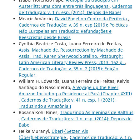
Austerlitz: uma obra entre três linguagens
,
Cadernos
de Tradução: v. 1 n. esp. (2014): Depois de Babel
Moacir Amâncio,
David Fogel no Centro da Periferia
,
Cadernos de Tradução: v. 39 n. esp (2019): Poiéticas
Não Europeias em Tradução: Refundações e
Reescristas desde Brasis
Cynthia Beatrice Costa, Luana Ferreira de Freitas,
Assis, Machado de. Ressurrection by Machado de
Assis. Trad. Karen Sherwood Sotelino. Pittsburgh:
Latin American Literary Review Press, 2013. 162 p.
,
Cadernos de Tradução: v. 35 n. 2 (2015): Edição
Regular
William H. Edwards, Luana Ferreira de Freitas, Kelvis
Santiago do Nascimento,
A Voyage up the River
Amazon Including a Residence at Pará (Chapter XXIII)
,
Cadernos de Tradução: v. 41 n. esp. 1 (2021):
Traduzindo a Amazônia I
Rosana Kohl Bines,
Traduzindo As meninas de Balthus
,
Cadernos de Tradução: v. 1 n. esp. (2014): Depois de
Babel
Heike Muranyi,
Über(-)Setzen Als
(Über)Lebensstrategie
,
Cadernos de Tradução: v. 1 n.