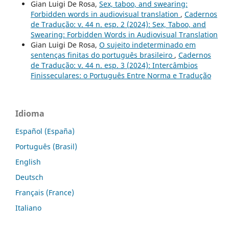
Gian Luigi De Rosa,
Sex, taboo, and swearing:
Forbidden words in audiovisual translation
,
Cadernos
de Tradução: v. 44 n. esp. 2 (2024): Sex, Taboo, and
Swearing: Forbidden Words in Audiovisual Translation
Gian Luigi De Rosa,
O sujeito indeterminado em
sentenças finitas do português brasileiro
,
Cadernos
de Tradução: v. 44 n. esp. 3 (2024): Intercâmbios
Finisseculares: o Português Entre Norma e Tradução
Idioma
Español (España)
Português (Brasil)
English
Deutsch
Français (France)
Italiano