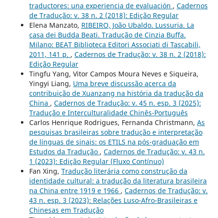
traductores: una experiencia de evaluación
,
Cadernos
de Tradução: v. 38 n. 2 (2018): Edição Regular
Elena Manzato,
RIBEIRO, João Ubaldo. Lussuria. La
casa dei Budda Beati. Tradução de Cinzia Buffa.
Milano: BEAT Biblioteca Editori Associati di Tascabili,
2011, 141 p.
,
Cadernos de Tradução: v. 38 n. 2 (2018):
Edição Regular
Tingfu Yang, Vitor Campos Moura Neves e Siqueira,
Yingyi Liang,
Uma breve discussão acerca da
contribuição de Xuanzang na história da tradução da
China
,
Cadernos de Tradução: v. 45 n. esp. 3 (2025):
Tradução e Interculturalidade Chinês-Português
Carlos Henrique Rodrigues, Fernanda Christmann,
As
pesquisas brasileiras sobre tradução e interpretação
de línguas de sinais: os ETILS na pós-graduação em
Estudos da Tradução
,
Cadernos de Tradução: v. 43 n.
1 (2023): Edição Regular (Fluxo Contínuo)
Fan Xing,
Tradução literária como construção da
identidade cultural: a tradução da literatura brasileira
na China entre 1919 e 1966
,
Cadernos de Tradução: v.
43 n. esp. 3 (2023): Relações Luso-Afro-Brasileiras e
Chinesas em Tradução