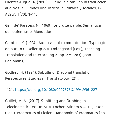
Fuentes-Luque, A. (2015). El lenguaje tabú en la traducción
audiovisual: Límites lingüísticos, culturales y sociales. E-
AESLA, 1(70), 1–11.
Galli de’ Paratesi, N. (1969). Le brutte parole. Semantica
dell’eufemismo. Mondadori.
Gambier, Y. (1994). Audio-visual communication: Typological
detour. In C. Dollerup & A. Loddegaard (Eds.), Teaching
Translation and Interpreting 2 (pp. 275–283). John
Benjamins.
Gottlieb, H. (1994). Subtitling: Diagonal translation.
Perspectives: Studies in Translatology, 2(1),
–121.
https://doi.org/10.1080/0907676X.1994.9961227
Guillot, M. N. (2017). Subtitling and Dubbing in
Telecinematic Text. In M. A. Locher, Miriam & A. H. Jucker
(Eds.), Pragmatics of Fiction. Handbooks of Pragmatics (pp.