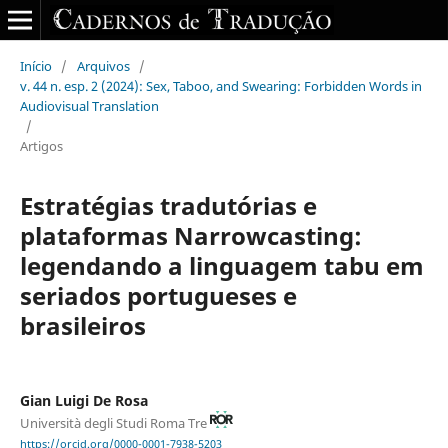
Início
/
Arquivos
/
v. 44 n. esp. 2 (2024): Sex, Taboo, and Swearing: Forbidden Words in
Audiovisual Translation
/
Artigos
Estratégias tradutórias e
plataformas Narrowcasting:
legendando a linguagem tabu em
seriados portugueses e
brasileiros
Gian Luigi De Rosa
Università degli Studi Roma Tre
https://orcid.org/0000-0001-7938-5203