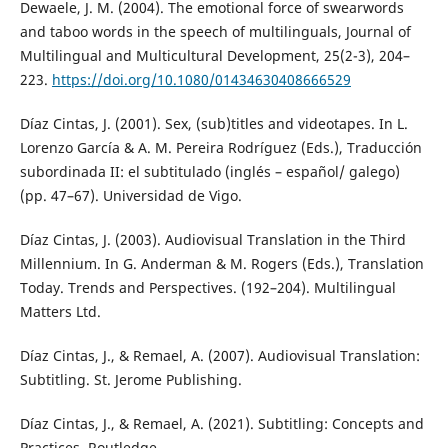
Dewaele, J. M. (2004). The emotional force of swearwords
and taboo words in the speech of multilinguals, Journal of
Multilingual and Multicultural Development, 25(2-3), 204–
223.
https://doi.org/10.1080/01434630408666529
Díaz Cintas, J. (2001). Sex, (sub)titles and videotapes. In L.
Lorenzo García & A. M. Pereira Rodríguez (Eds.), Traducción
subordinada II: el subtitulado (inglés – español/ galego)
(pp. 47–67). Universidad de Vigo.
Díaz Cintas, J. (2003). Audiovisual Translation in the Third
Millennium. In G. Anderman & M. Rogers (Eds.), Translation
Today. Trends and Perspectives. (192–204). Multilingual
Matters Ltd.
Díaz Cintas, J., & Remael, A. (2007). Audiovisual Translation:
Subtitling. St. Jerome Publishing.
Díaz Cintas, J., & Remael, A. (2021). Subtitling: Concepts and
Practices. Routledge.