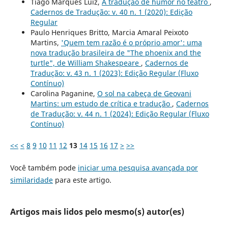
Tiago Marques Luiz,
A tradução de humor no teatro
,
Cadernos de Tradução: v. 40 n. 1 (2020): Edição
Regular
Paulo Henriques Britto, Marcia Amaral Peixoto
Martins,
'Quem tem razão é o próprio amor': uma
nova tradução brasileira de "The phoenix and the
turtle", de William Shakespeare
,
Cadernos de
Tradução: v. 43 n. 1 (2023): Edição Regular (Fluxo
Contínuo)
Carolina Paganine,
O sol na cabeça de Geovani
Martins: um estudo de crítica e tradução
,
Cadernos
de Tradução: v. 44 n. 1 (2024): Edição Regular (Fluxo
Contínuo)
<<
<
8
9
10
11
12
13
14
15
16
17
>
>>
Você também pode
iniciar uma pesquisa avançada por
similaridade
para este artigo.
Artigos mais lidos pelo mesmo(s) autor(es)