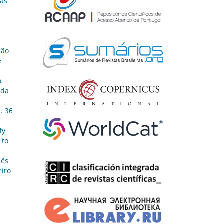
uas
e
ção
e
o
ada
. 36
fy
 to
lês
eiro