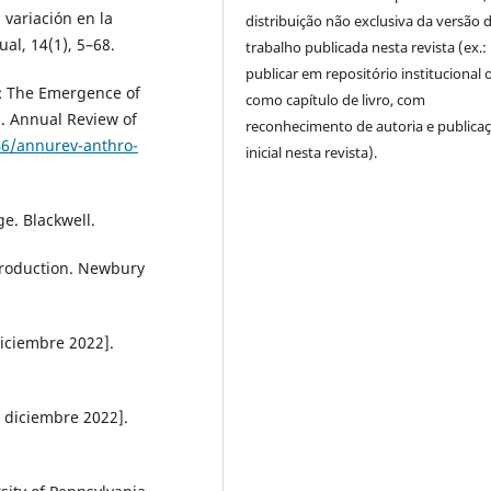
 variación en la
distribuição não exclusiva da versão 
al, 14(1), 5–68.
trabalho publicada nesta revista (ex.:
publicar em repositório institucional 
y: The Emergence of
como capítulo de livro, com
n. Annual Review of
reconhecimento de autoria e publica
46/annurev-anthro-
inicial nesta revista).
ge. Blackwell.
Introduction. Newbury
diciembre 2022].
5 diciembre 2022].