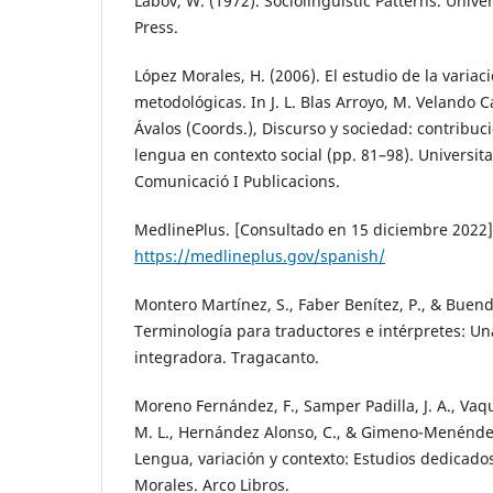
Labov, W. (1972). Sociolinguistic Patterns. Unive
Press.
López Morales, H. (2006). El estudio de la variaci
metodológicas. In J. L. Blas Arroyo, M. Velando
Ávalos (Coords.), Discurso y sociedad: contribuci
lengua en contexto social (pp. 81–98). Universita
Comunicació I Publicacions.
MedlinePlus. [Consultado en 15 diciembre 2022]
https://medlineplus.gov/spanish/
Montero Martínez, S., Faber Benítez, P., & Buend
Terminología para traductores e intérpretes: Un
integradora. Tragacanto.
Moreno Fernández, F., Samper Padilla, J. A., Vaq
M. L., Hernández Alonso, C., & Gimeno-Menéndez,
Lengua, variación y contexto: Estudios dedicad
Morales. Arco Libros.