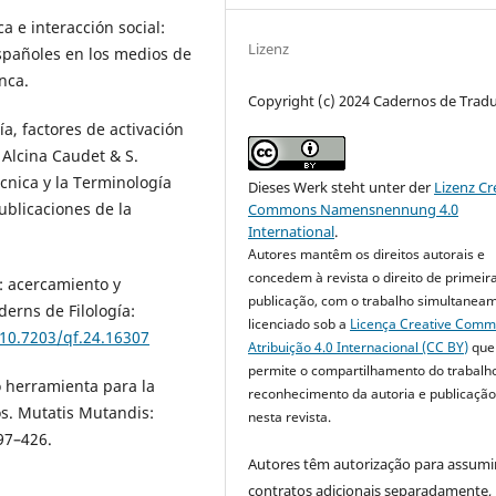
ca e interacción social:
Lizenz
españoles en los medios de
nca.
Copyright (c) 2024 Cadernos de Trad
ía, factores de activación
 Alcina Caudet & S.
cnica y la Terminología
Dieses Werk steht unter der
Lizenz Cr
ublicaciones de la
Commons Namensnennung 4.0
International
.
Autores mantêm os direitos autorais e
concedem à revista o direito de primeir
e: acercamiento y
publicação, com o trabalho simultanea
erns de Filología:
licenciado sob a
Licença Creative Com
/10.7203/qf.24.16307
Atribuição 4.0 Internacional (CC BY)
que
permite o compartilhamento do trabalh
o herramienta para la
reconhecimento da autoria e publicação 
os. Mutatis Mutandis:
nesta revista.
97–426.
Autores têm autorização para assumi
contratos adicionais separadamente,