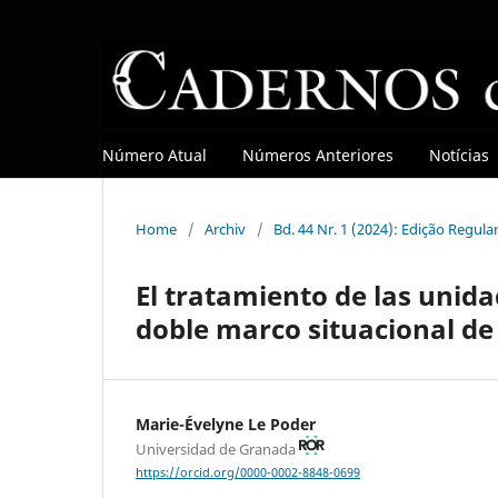
Número Atual
Números Anteriores
Notícias
Home
/
Archiv
/
Bd. 44 Nr. 1 (2024): Edição Regula
El tratamiento de las unida
doble marco situacional de 
Marie-Évelyne Le Poder
Universidad de Granada
https://orcid.org/0000-0002-8848-0699