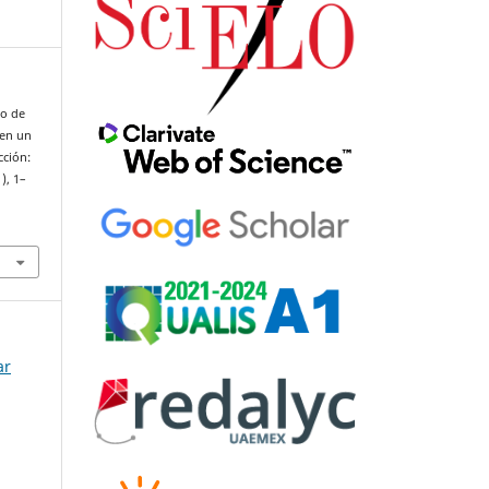
to de
 en un
cción:
1), 1–
ar