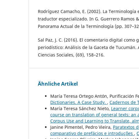
Rodríguez Camacho, E. (2002). La Terminología 
traductor especializado. In G. Guerrero Ramos & 
Panorama Actual de la Terminología (pp. 307–32
Sal Paz, J. C. (2016). El comentario digital como
periodístico: Análisis de la Gaceta de Tucumán. 
Ciencias Sociales, (69), 158–216.
Ähnliche Artikel
María Teresa Ortego Antón, Purificación F
Dictionaries. A Case Study.
,
Cadernos de T
María Teresa Sánchez Nieto,
Learner corpo
course on translation of general texts: an
Corpus Use and Learning to Translate, alm
Janine Pimentel, Pedro Vieira,
Paratextos d
comparativo de prefácios e introduções
,
C