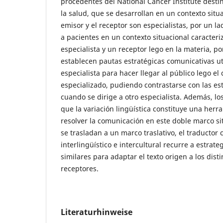
procedentes del National Cancer Institute desti
la salud, que se desarrollan en un contexto situa
emisor y el receptor son especialistas, por un lad
a pacientes en un contexto situacional caracter
especialista y un receptor lego en la materia, po
establecen pautas estratégicas comunicativas ut
especialista para hacer llegar al público lego el
especializado, pudiendo contrastarse con las e
cuando se dirige a otro especialista. Además, l
que la variación lingüística constituye una her
resolver la comunicación en este doble marco si
se trasladan a un marco traslativo, el traducto
interlingüístico e intercultural recurre a estrat
similares para adaptar el texto origen a los disti
receptores.
Literaturhinweise