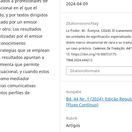
nados a profesionales de
2024-04-09
cional en el que el
o, y por textos dirigidos
izado por un emisor
Zitationsvorschlag
r otro. Los resultados
Le Poder, M.- Évelyne. (2024). El tratamien
ilizadas por el emisor
las unidades de significación especializada
 conocimiento
doble marco situacional de cara a su tradu
un caso práctico.
Cadernos De Tradução
,
44
(
strategias que se emplean
15. https://doi.org/10.5007/2175-
os resultados apuntan a
7968.2024.e94212
ramienta que permite
Zitationsformate
tuacional, y cuando estos
r como mediador
egias comunicativas
Ausgabe
ntos perfiles de
Bd. 44 Nr. 1 (2024): Edição Regul
(Fluxo Contínuo)
Rubrik
Artigos