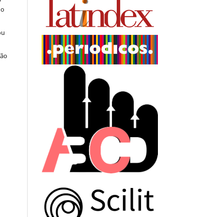
do
ou
ção