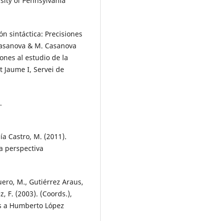
rsity of Pennsylvania
ón sintáctica: Precisiones
 Casanova & M. Casanova
ones al estudio de la
t Jaume I, Servei de
.
ía Castro, M. (2011).
a perspectiva
uero, M., Gutiérrez Araus,
 F. (2003). (Coords.),
os a Humberto López