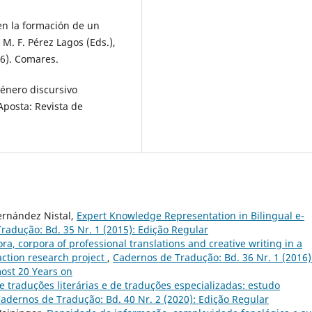
en la formación de un
M. F. Pérez Lagos (Eds.),
6). Comares.
 género discursivo
Aposta: Revista de
ernández Nistal,
Expert Knowledge Representation in Bilingual e-
radução: Bd. 35 Nr. 1 (2015): Edição Regular
ra, corpora of professional translations and creative writing in a
 action research project
,
Cadernos de Tradução: Bd. 36 Nr. 1 (2016)
ost 20 Years on
e traduções literárias e de traduções especializadas: estudo
adernos de Tradução: Bd. 40 Nr. 2 (2020): Edição Regular