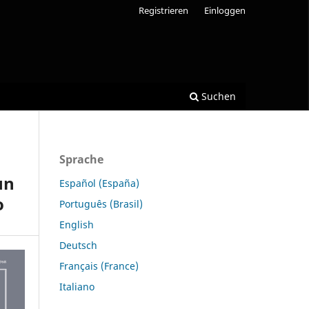
Registrieren
Einloggen
Suchen
Sprache
un
Español (España)
o
Português (Brasil)
English
Deutsch
Français (France)
Italiano