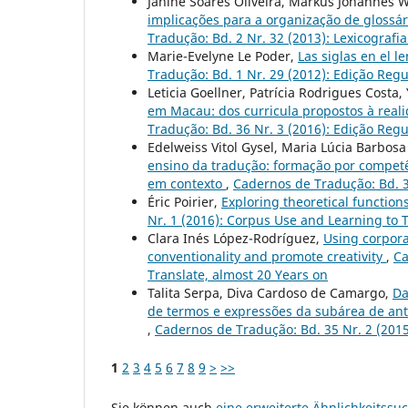
Janine Soares Oliveira, Markus Johannes 
implicações para a organização de glossári
Tradução: Bd. 2 Nr. 32 (2013): Lexicografi
Marie-Evelyne Le Poder,
Las siglas en el 
Tradução: Bd. 1 Nr. 29 (2012): Edição Regu
Leticia Goellner, Patrícia Rodrigues Costa
em Macau: dos curricula propostos à real
Tradução: Bd. 36 Nr. 3 (2016): Edição Regu
Edelweiss Vitol Gysel, Maria Lúcia Barbosa
ensino da tradução: formação por competê
em contexto
,
Cadernos de Tradução: Bd. 3
Éric Poirier,
Exploring theoretical function
Nr. 1 (2016): Corpus Use and Learning to 
Clara Inés López-Rodríguez,
Using corpora 
conventionality and promote creativity
,
Ca
Translate, almost 20 Years on
Talita Serpa, Diva Cardoso de Camargo,
Da
de termos e expressões da subárea de antr
,
Cadernos de Tradução: Bd. 35 Nr. 2 (2015
1
2
3
4
5
6
7
8
9
>
>>
Sie können auch
eine erweiterte Ähnlichkeitssu