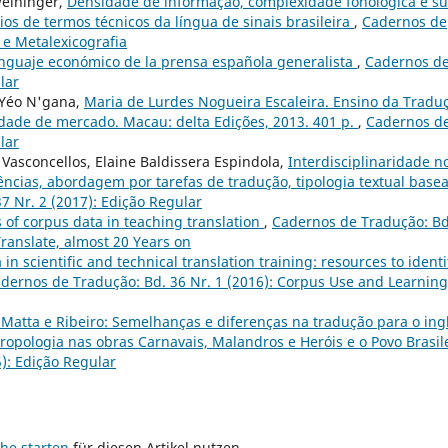
Weininger,
Densidade de informação, complexidade fonológica e s
os de termos técnicos da língua de sinais brasileira
,
Cadernos de
a e Metalexicografia
lenguaje económico de la prensa española generalista
,
Cadernos d
lar
, Yéo N'gana,
Maria de Lurdes Nogueira Escaleira. Ensino da Tradu
idade de mercado. Macau: delta Edições, 2013. 401 p.
,
Cadernos d
lar
 Vasconcellos, Elaine Baldissera Espindola,
Interdisciplinaridade n
ncias, abordagem por tarefas de tradução, tipologia textual base
7 Nr. 2 (2017): Edição Regular
s of corpus data in teaching translation
,
Cadernos de Tradução: Bd
Translate, almost 20 Years on
in scientific and technical translation training: resources to identi
dernos de Tradução: Bd. 36 Nr. 1 (2016): Corpus Use and Learning
Matta e Ribeiro: Semelhanças e diferenças na tradução para o ing
opologia nas obras Carnavais, Malandros e Heróis e o Povo Brasil
): Edição Regular
che starten
für diesen Artikel nutzen.