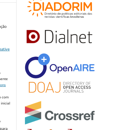
ução
eative
a
mente
mons
o com
inicial
r
 para