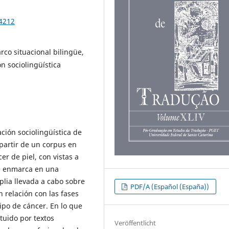
94212
co situacional bilingüe,
n sociolingüística
ación sociolingüística de
 partir de un corpus en
er de piel, con vistas a
se enmarca en una
plia llevada a cabo sobre
PDF/A (Español (España))
n relación con las fases
ipo de cáncer. En lo que
ituido por textos
Veröffentlicht