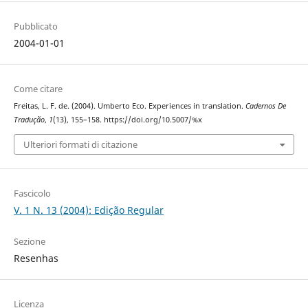
Pubblicato
2004-01-01
Come citare
Freitas, L. F. de. (2004). Umberto Eco. Experiences in translation.
Cadernos De
Tradução
,
1
(13), 155–158. https://doi.org/10.5007/%x
Ulteriori formati di citazione
Fascicolo
V. 1 N. 13 (2004): Edição Regular
Sezione
Resenhas
Licenza