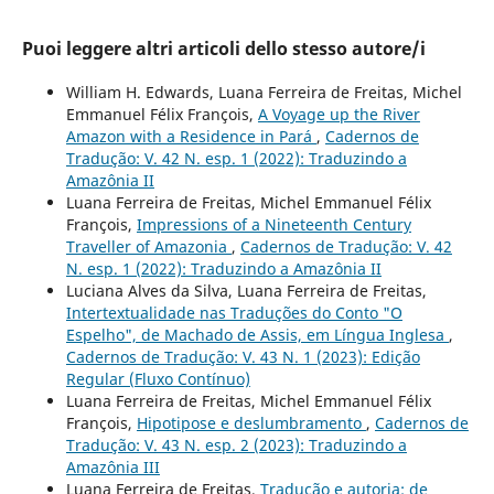
Puoi leggere altri articoli dello stesso autore/i
William H. Edwards, Luana Ferreira de Freitas, Michel
Emmanuel Félix François,
A Voyage up the River
Amazon with a Residence in Pará
,
Cadernos de
Tradução: V. 42 N. esp. 1 (2022): Traduzindo a
Amazônia II
Luana Ferreira de Freitas, Michel Emmanuel Félix
François,
Impressions of a Nineteenth Century
Traveller of Amazonia
,
Cadernos de Tradução: V. 42
N. esp. 1 (2022): Traduzindo a Amazônia II
Luciana Alves da Silva, Luana Ferreira de Freitas,
Intertextualidade nas Traduções do Conto "O
Espelho", de Machado de Assis, em Língua Inglesa
,
Cadernos de Tradução: V. 43 N. 1 (2023): Edição
Regular (Fluxo Contínuo)
Luana Ferreira de Freitas, Michel Emmanuel Félix
François,
Hipotipose e deslumbramento
,
Cadernos de
Tradução: V. 43 N. esp. 2 (2023): Traduzindo a
Amazônia III
Luana Ferreira de Freitas,
Tradução e autoria: de