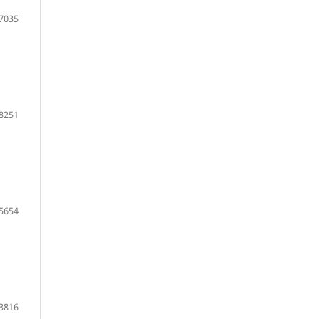
7035
8251
5654
3816