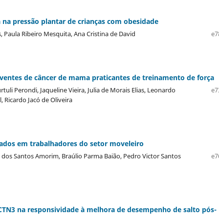
 na pressão plantar de crianças com obesidade
 Paula Ribeiro Mesquita, Ana Cristina de David
e7
iventes de câncer de mama praticantes de treinamento de força
uli Perondi, Jaqueline Vieira, Julia de Morais Elias, Leonardo
e7
, Ricardo Jacó de Oliveira
ciados em trabalhadores do setor moveleiro
o dos Santos Amorim, Braúlio Parma Baião, Pedro Victor Santos
e7
CTN3 na responsividade à melhora de desempenho de salto pós-