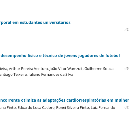
rporal em estudantes universitários
e7
desempenho físico e técnico de jovens jogadores de futebol
ieira, Arthur Pereira Ventura, João Vitor Wan-zuit, Guilherme Souza
e7
ntiago Teixeira, Juliano Fernandes da Silva
oncorrente otimiza as adaptações cardiorrespiratórias em mulhe
tana Pinto, Eduardo Lusa Cadore, Ronei Silveira Pinto, Luiz Fernando
e7