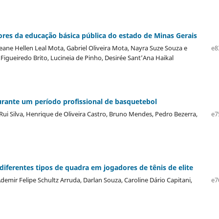
ores da educação básica pública do estado de Minas Gerais
eane Hellen Leal Mota, Gabriel Oliveira Mota, Nayra Suze Souza e
e8
Figueiredo Brito, Lucineia de Pinho, Desirée Sant’Ana Haikal
urante um período profissional de basquetebol
ui Silva, Henrique de Oliveira Castro, Bruno Mendes, Pedro Bezerra,
e7
iferentes tipos de quadra em jogadores de tênis de elite
demir Felipe Schultz Arruda, Darlan Souza, Caroline Dário Capitani,
e7