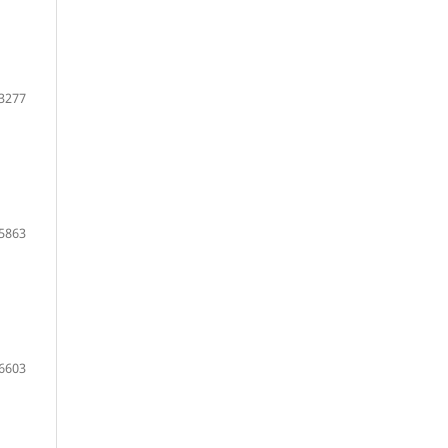
3277
5863
6603