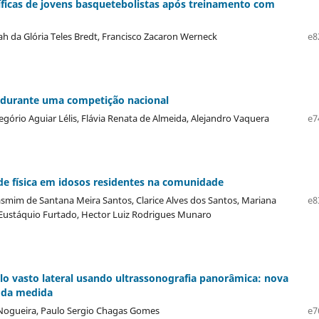
cíficas de jovens basquetebolistas após treinamento com
rah da Glória Teles Bredt, Francisco Zacaron Werneck
e8
ol durante uma competição nacional
ório Aguiar Lélis, Flávia Renata de Almeida, Alejandro Vaquera
e7
de física em idosos residentes na comunidade
asmim de Santana Meira Santos, Clarice Alves dos Santos, Mariana
e8
me Eustáquio Furtado, Hector Luiz Rodrigues Munaro
o vasto lateral usando ultrassonografia panorâmica: nova
o da medida
 Nogueira, Paulo Sergio Chagas Gomes
e7