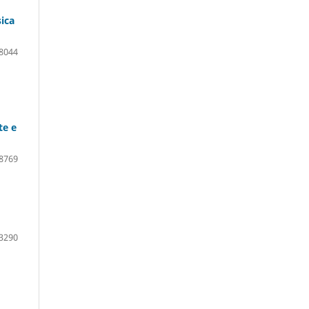
sica
8044
te e
8769
3290