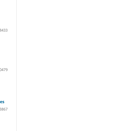
8433
0479
res
3867