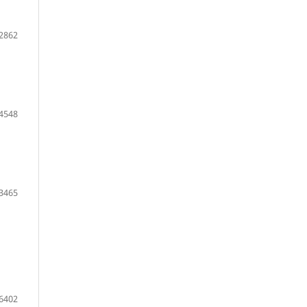
2862
4548
3465
6402