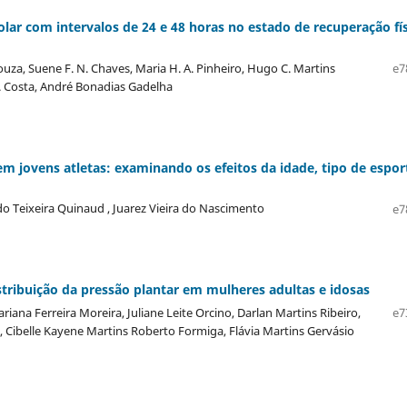
olar com intervalos de 24 e 48 horas no estado de recuperação fí
uza, Suene F. N. Chaves, Maria H. A. Pinheiro, Hugo C. Martins
e7
 A. Costa, André Bonadias Gadelha
m jovens atletas: examinando os efeitos da idade, tipo de espor
rdo Teixeira Quinaud , Juarez Vieira do Nascimento
e7
distribuição da pressão plantar em mulheres adultas e idosas
ana Ferreira Moreira, Juliane Leite Orcino, Darlan Martins Ribeiro,
e7
 Cibelle Kayene Martins Roberto Formiga, Flávia Martins Gervásio