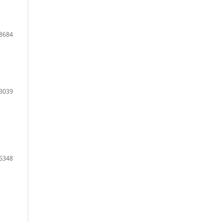
8684
3039
6348