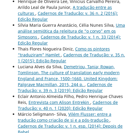
Henrique de Oliveira Lee, Vinícius Carvalho Pereira,
Arildo Leal de Paula Junior,
A tradução entre as
culturas
,
Cadernos de Tradução: v. 36 n. 2 (2016):
Edição Regular
Sílvia Maria Guerra Anastácio, Célia Nunes Silva,
Uma
análise semiótica da releitura de “o corvo” em os
Simpsons
,
Cadernos de Tradução: v. 1 n. 33 (2014):
Edição Regular
Thais Flores Nogueira Diniz,
Como os pintores
“traduziram” Hamlet
,
Cadernos de Tradução: v. 35 n.
1 (2015): Edição Regular
Luciana Alves da Silva,
Demetriou, Tania; Rowan,
Tomlinson. The culture of translation early modern
England and France, 1500–1660. United Kingdom:
Palgrave Macmillan, 2015, 244 p.
,
Cadernos de
Tradução: v. 39 n. 3 (2019): Edição Regular
Eclair Antonio Almeida Filho, Pedro Henrique Chaves
Reis,
Entrevista com Alison Entrekin
,
Cadernos de
Tradução: v. 40 n. 1 (2020): Edição Regular
Márcio Seligmann- Silva,
Vilém Flusser: entre a
tradução como criação de si e a pós-tradução
,
Cadernos de Tradução: v. 1 n. esp. (2014): Depois de
Babel