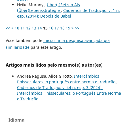
Heike Muranyi,
Über(-)Setzen Als
(Über)Lebensstrategie
,
Cadernos de Tradução: v. 1 n.
esp. (2014): Depois de Babel
<<
<
10
11
12
13
14
15
16
17
18
19
>
>>
Você também pode
iniciar uma pesquisa avançada por
similaridade
para este artigo.
Artigos mais lidos pelo mesmo(s) autor(es)
Andrea Ragusa, Alice Girotto,
Intercâmbios
finisseculares: o português entre norma e tradução
,
Cadernos de Tradução: v. 44 n. esp. 3 (2024):
Intercâmbios Finisseculares: o Português Entre Norma
e Tradução
Idioma