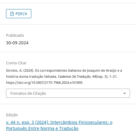
PDF/A
Publicado
30-09-2024
Como Citar
Girotto, A. (2024). Os correspondentes italianos de Joaquim de Araújo e a
história duma tradução falhada.
Cadernos De Tradução
,
44
(esp. 3), 1–21.
https://doi.org/10.5007/2175-7968.2024.e101895
Fomatos de Citação
Edição
v. 44 n. esp. 3 (2024): Intercâmbios Finisseculares: o
Português Entre Norma e Tradução