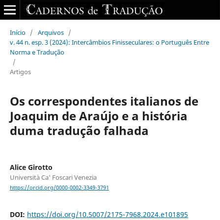
Início
/
Arquivos
/
v. 44 n. esp. 3 (2024): Intercâmbios Finisseculares: o Português Entre
Norma e Tradução
/
Artigos
Os correspondentes italianos de
Joaquim de Araújo e a história
duma tradução falhada
Alice Girotto
Università Ca' Foscari Venezia
https://orcid.org/0000-0002-3349-3791
DOI:
https://doi.org/10.5007/2175-7968.2024.e101895