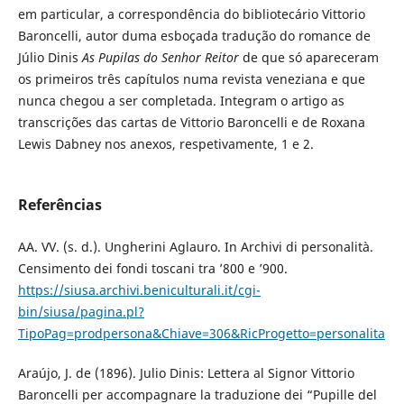
em particular, a correspondência do bibliotecário Vittorio
Baroncelli, autor duma esboçada tradução do romance de
Júlio Dinis
As Pupilas do Senhor Reitor
de que só apareceram
os primeiros três capítulos numa revista veneziana e que
nunca chegou a ser completada. Integram o artigo as
transcrições das cartas de Vittorio Baroncelli e de Roxana
Lewis Dabney nos anexos, respetivamente, 1 e 2.
Referências
AA. VV. (s. d.). Ungherini Aglauro. In Archivi di personalità.
Censimento dei fondi toscani tra ’800 e ’900.
https://siusa.archivi.beniculturali.it/cgi-
bin/siusa/pagina.pl?
TipoPag=prodpersona&Chiave=306&RicProgetto=personalita
Araújo, J. de (1896). Julio Dinis: Lettera al Signor Vittorio
Baroncelli per accompagnare la traduzione dei “Pupille del