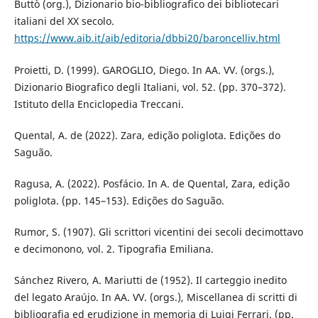
Buttò (org.), Dizionario bio-bibliografico dei bibliotecari
italiani del XX secolo.
https://www.aib.it/aib/editoria/dbbi20/baroncelliv.html
Proietti, D. (1999). GAROGLIO, Diego. In AA. VV. (orgs.),
Dizionario Biografico degli Italiani, vol. 52. (pp. 370–372).
Istituto della Enciclopedia Treccani.
Quental, A. de (2022). Zara, edição poliglota. Edições do
Saguão.
Ragusa, A. (2022). Posfácio. In A. de Quental, Zara, edição
poliglota. (pp. 145–153). Edições do Saguão.
Rumor, S. (1907). Gli scrittori vicentini dei secoli decimottavo
e decimonono, vol. 2. Tipografia Emiliana.
Sánchez Rivero, A. Mariutti de (1952). Il carteggio inedito
del legato Araújo. In AA. VV. (orgs.), Miscellanea di scritti di
bibliografia ed erudizione in memoria di Luigi Ferrari. (pp.