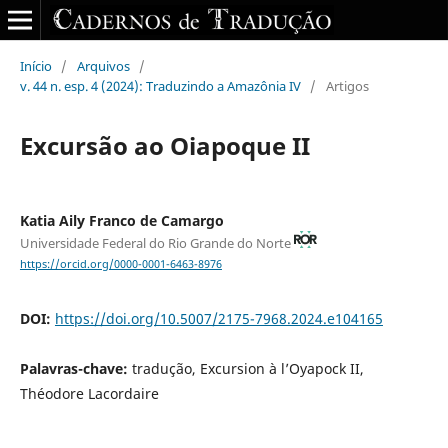
Início
/
Arquivos
/
v. 44 n. esp. 4 (2024): Traduzindo a Amazônia IV
/
Artigos
Excursão ao Oiapoque II
Katia Aily Franco de Camargo
Universidade Federal do Rio Grande do Norte
https://orcid.org/0000-0001-6463-8976
DOI:
https://doi.org/10.5007/2175-7968.2024.e104165
Palavras-chave:
tradução, Excursion à l’Oyapock II,
Théodore Lacordaire