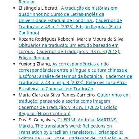
Regular
Elisângela Liberatti,
A tradução de histórias em
quadrinhos no Curso de Letras-Inglês da
Universidade Estadual de Londrina
,
Cadernos de
Tradução: v. 43 n. 1 (2023): Edição Regular (Fluxo
Contínuo)
Rozane Rodrigues Rebechi, Marcia Moura da Silva,
Obituários na tradução: um estudo baseado em
corpus
,
Cadernos de Tradução: v. 38 n. 3 (2018):
Edição Regular
Yuxiong Zhang,
As correspondências e não
correspondências entre a língua e cultura chinesa e
lusófona: análise de termos da botânica
,
Cadernos de
Tradução: v. 43 n. esp. 3 (2023): Relações Luso-Afro-
Brasileiras e Chinesas em Tradução
Maria Clara da Silva Ramos Carneiro,
Quadrinhos em
tradução: pensando a escrita como imagem
,
Cadernos de Tradução: v. 42 n. 1 (2022): Edição
Regular (Fluxo Contínuo)
Davi S. Gonçalves,
GUERINI, Andréia; MARTINS,
Márcia. The translator’s word: Reflections on
Translation by Brazilian Translators. Florianópolis:
Editora da UFSC, 2018.
,
Cadernos de Tradução: v. 38