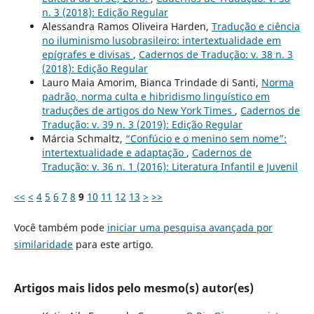
n. 3 (2018): Edição Regular
Alessandra Ramos Oliveira Harden,
Tradução e ciência
no iluminismo lusobrasileiro: intertextualidade em
epígrafes e divisas
,
Cadernos de Tradução: v. 38 n. 3
(2018): Edição Regular
Lauro Maia Amorim, Bianca Trindade di Santi,
Norma
padrão, norma culta e hibridismo linguístico em
traduções de artigos do New York Times
,
Cadernos de
Tradução: v. 39 n. 3 (2019): Edição Regular
Márcia Schmaltz,
“Confúcio e o menino sem nome”:
intertextualidade e adaptação
,
Cadernos de
Tradução: v. 36 n. 1 (2016): Literatura Infantil e Juvenil
<<
<
4
5
6
7
8
9
10
11
12
13
>
>>
Você também pode
iniciar uma pesquisa avançada por
similaridade
para este artigo.
Artigos mais lidos pelo mesmo(s) autor(es)