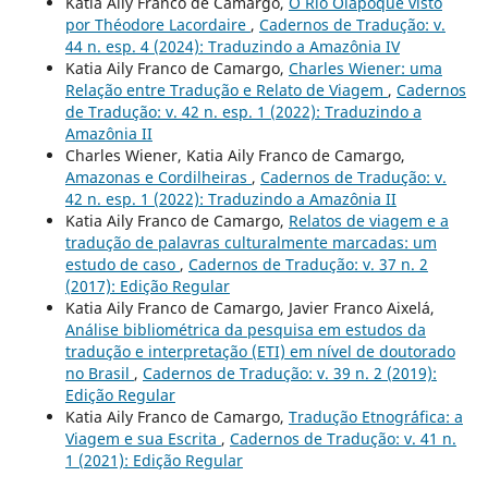
Katia Aily Franco de Camargo,
O Rio Oiapoque visto
por Théodore Lacordaire
,
Cadernos de Tradução: v.
44 n. esp. 4 (2024): Traduzindo a Amazônia IV
Katia Aily Franco de Camargo,
Charles Wiener: uma
Relação entre Tradução e Relato de Viagem
,
Cadernos
de Tradução: v. 42 n. esp. 1 (2022): Traduzindo a
Amazônia II
Charles Wiener, Katia Aily Franco de Camargo,
Amazonas e Cordilheiras
,
Cadernos de Tradução: v.
42 n. esp. 1 (2022): Traduzindo a Amazônia II
Katia Aily Franco de Camargo,
Relatos de viagem e a
tradução de palavras culturalmente marcadas: um
estudo de caso
,
Cadernos de Tradução: v. 37 n. 2
(2017): Edição Regular
Katia Aily Franco de Camargo, Javier Franco Aixelá,
Análise bibliométrica da pesquisa em estudos da
tradução e interpretação (ETI) em nível de doutorado
no Brasil
,
Cadernos de Tradução: v. 39 n. 2 (2019):
Edição Regular
Katia Aily Franco de Camargo,
Tradução Etnogr´´afica: a
Viagem e sua Escrita
,
Cadernos de Tradução: v. 41 n.
1 (2021): Edição Regular