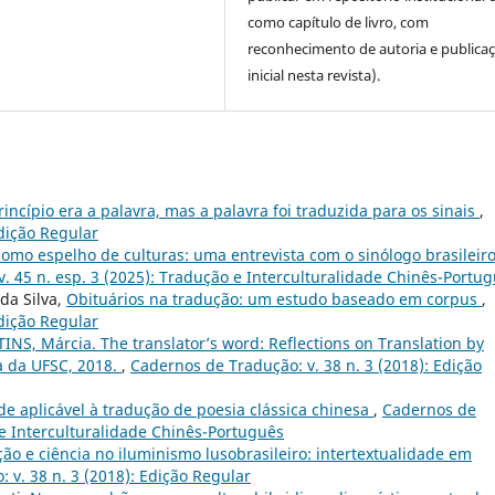
como capítulo de livro, com
reconhecimento de autoria e publica
inicial nesta revista).
incípio era a palavra, mas a palavra foi traduzida para os sinais
,
Edição Regular
omo espelho de culturas: uma entrevista com o sinólogo brasileir
. 45 n. esp. 3 (2025): Tradução e Interculturalidade Chinês-Portu
da Silva,
Obituários na tradução: um estudo baseado em corpus
,
Edição Regular
NS, Márcia. The translator’s word: Reflections on Translation by
ra da UFSC, 2018.
,
Cadernos de Tradução: v. 38 n. 3 (2018): Edição
de aplicável à tradução de poesia clássica chinesa
,
Cadernos de
 e Interculturalidade Chinês-Português
ão e ciência no iluminismo lusobrasileiro: intertextualidade em
 v. 38 n. 3 (2018): Edição Regular