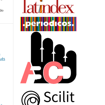
ção
o
guês