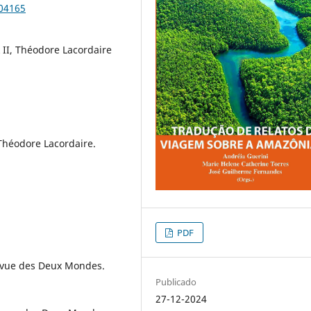
104165
 II, Théodore Lacordaire
 Théodore Lacordaire.
PDF
 Revue des Deux Mondes.
Publicado
27-12-2024