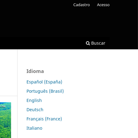
Cadastro
Acesso
Buscar
Idioma
Español (España)
Português (Brasil)
English
Deutsch
Français (France)
Italiano