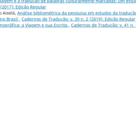
viagem e a tradução de palavras culturalmente marcadas: um estu
 (2017): Edição Regular
o Aixelá,
Análise bibliométrica da pesquisa em estudos da traduçã
 no Brasil
,
Cadernos de Tradução: v. 39 n. 2 (2019): Edição Regular
ogr´´afica: a Viagem e sua Escrita
,
Cadernos de Tradução: v. 41 n. 