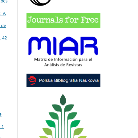
ções
 v.
 de
. 42
.
e
 1