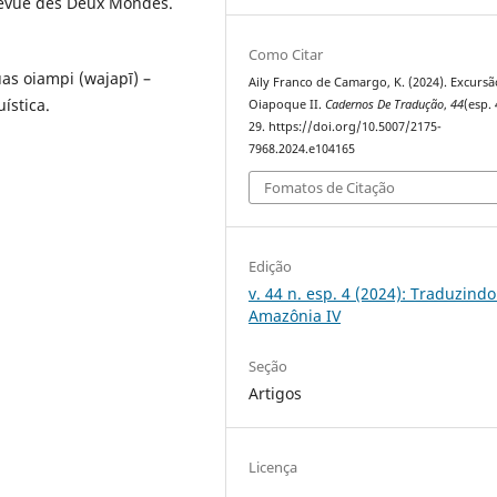
 Revue des Deux Mondes.
Como Citar
uas oiampi (wajapī) –
Aily Franco de Camargo, K. (2024). Excursã
ística.
Oiapoque II.
Cadernos De Tradução
,
44
(esp. 
29. https://doi.org/10.5007/2175-
7968.2024.e104165
Fomatos de Citação
Edição
v. 44 n. esp. 4 (2024): Traduzindo
Amazônia IV
Seção
Artigos
Licença