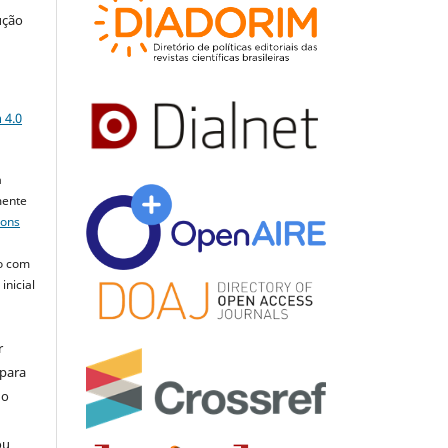
ução
a
 4.0
a
mente
mons
o com
inicial
r
 para
do
ou