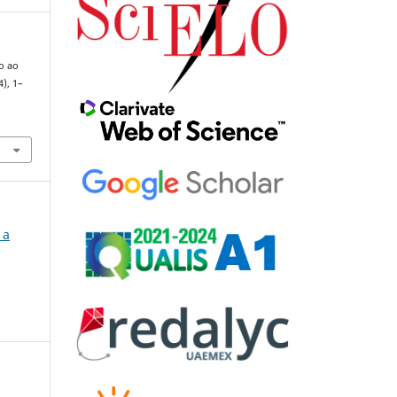
o ao
4), 1–
 a