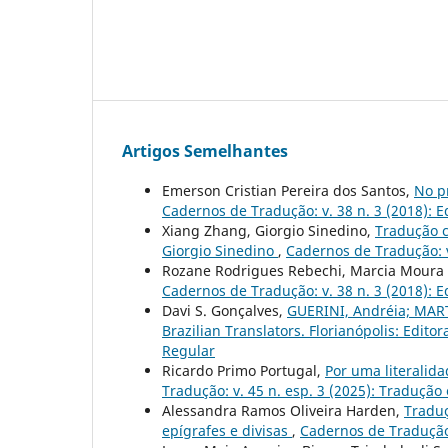
Artigos Semelhantes
Emerson Cristian Pereira dos Santos,
No pr
Cadernos de Tradução: v. 38 n. 3 (2018): 
Xiang Zhang, Giorgio Sinedino,
Tradução c
Giorgio Sinedino
,
Cadernos de Tradução: v
Rozane Rodrigues Rebechi, Marcia Moura 
Cadernos de Tradução: v. 38 n. 3 (2018): 
Davi S. Gonçalves,
GUERINI, Andréia; MARTI
Brazilian Translators. Florianópolis: Edito
Regular
Ricardo Primo Portugal,
Por uma literalida
Tradução: v. 45 n. esp. 3 (2025): Tradução
Alessandra Ramos Oliveira Harden,
Traduç
epígrafes e divisas
,
Cadernos de Tradução: