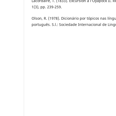
Lacordaire, T. (1833). Excursion à l’Oyapock II.
1(3), pp. 239-259.
Olson, R. (1978). Dicionário por tópicos nas líng
português. S.l.: Sociedade Internacional de Lingu