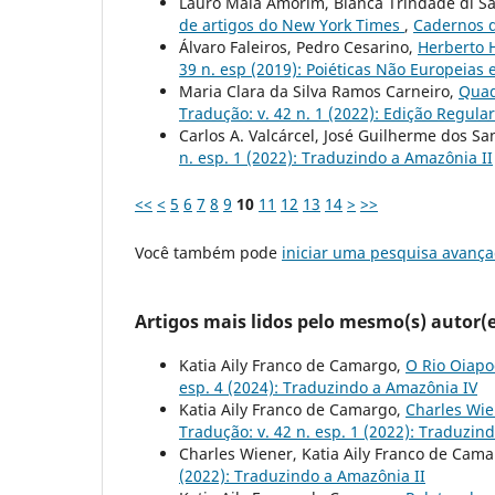
Lauro Maia Amorim, Bianca Trindade di Sa
de artigos do New York Times
,
Cadernos d
Álvaro Faleiros, Pedro Cesarino,
Herberto 
39 n. esp (2019): Poiéticas Não Europeias
Maria Clara da Silva Ramos Carneiro,
Quad
Tradução: v. 42 n. 1 (2022): Edição Regula
Carlos A. Valcárcel, José Guilherme dos S
n. esp. 1 (2022): Traduzindo a Amazônia II
<<
<
5
6
7
8
9
10
11
12
13
14
>
>>
Você também pode
iniciar uma pesquisa avança
Artigos mais lidos pelo mesmo(s) autor(e
Katia Aily Franco de Camargo,
O Rio Oiapo
esp. 4 (2024): Traduzindo a Amazônia IV
Katia Aily Franco de Camargo,
Charles Wie
Tradução: v. 42 n. esp. 1 (2022): Traduzin
Charles Wiener, Katia Aily Franco de Cam
(2022): Traduzindo a Amazônia II