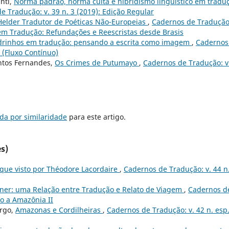
nti,
Norma padrão, norma culta e hibridismo linguístico em tradu
e Tradução: v. 39 n. 3 (2019): Edição Regular
Helder Tradutor de Poéticas Não-Europeias
,
Cadernos de Tradução:
 em Tradução: Refundações e Reescristas desde Brasis
rinhos em tradução: pensando a escrita como imagem
,
Cadernos
r (Fluxo Contínuo)
antos Fernandes,
Os Crimes de Putumayo
,
Cadernos de Tradução: v
da por similaridade
para este artigo.
s)
que visto por Théodore Lacordaire
,
Cadernos de Tradução: v. 44 n
ner: uma Relação entre Tradução e Relato de Viagem
,
Cadernos d
do a Amazônia II
argo,
Amazonas e Cordilheiras
,
Cadernos de Tradução: v. 42 n. esp.