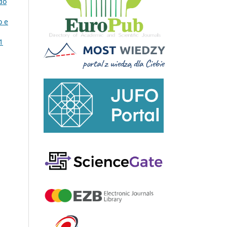
do
o e
1