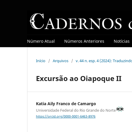
Número Atual
Números Anteriores
Notícias
Início
/
Arquivos
/
v. 44 n. esp. 4 (2024): Traduzin
Excursão ao Oiapoque II
Katia Aily Franco de Camargo
Universidade Federal do Rio Grande do Norte
https://orcid.org/0000-0001-6463-8976