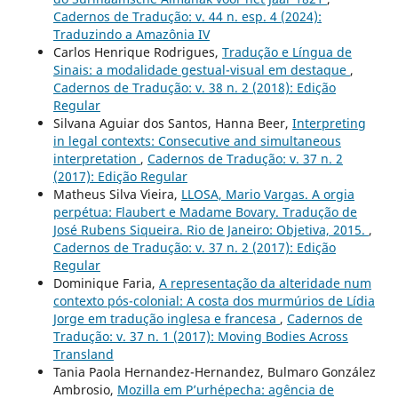
Cadernos de Tradução: v. 44 n. esp. 4 (2024):
Traduzindo a Amazônia IV
Carlos Henrique Rodrigues,
Tradução e Língua de
Sinais: a modalidade gestual-visual em destaque
,
Cadernos de Tradução: v. 38 n. 2 (2018): Edição
Regular
Silvana Aguiar dos Santos, Hanna Beer,
Interpreting
in legal contexts: Consecutive and simultaneous
interpretation
,
Cadernos de Tradução: v. 37 n. 2
(2017): Edição Regular
Matheus Silva Vieira,
LLOSA, Mario Vargas. A orgia
perpétua: Flaubert e Madame Bovary. Tradução de
José Rubens Siqueira. Rio de Janeiro: Objetiva, 2015.
,
Cadernos de Tradução: v. 37 n. 2 (2017): Edição
Regular
Dominique Faria,
A representação da alteridade num
contexto pós-colonial: A costa dos murmúrios de Lídia
Jorge em tradução inglesa e francesa
,
Cadernos de
Tradução: v. 37 n. 1 (2017): Moving Bodies Across
Transland
Tania Paola Hernandez-Hernandez, Bulmaro González
Ambrosio,
Mozilla em P’urhépecha: agência de