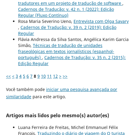
tradutores em um projeto de tradução de software
,
Cadernos de Tradução: v. 42 n. 1 (2022): Edição
Regular (Fluxo Contínuo)
Rosa Maria Severino Ueno,
Entrevista com Olga Savary
,
Cadernos de Tradução: v. 39 n. 2 (2019): Edição
Regular
Flávia Andressa da Silva Santos, Angélica Karim Garcia
Simão,
Técnicas de tradução de unidades
fraseológicas em textos jornalísticos (espanhol-
português)
,
Cadernos de Tradução: v. 35 n. 2 (2015):
Edição Regular
<<
<
3
4
5
6
7
8
9
10
11
12
>
>>
Você também pode
iniciar uma pesquisa avançada por
similaridade
para este artigo.
Artigos mais lidos pelo mesmo(s) autor(es)
Luana Ferreira de Freitas, Michel Emmanuel Félix
François,
Traduzindo o diário de viagem do O turista