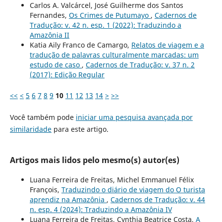
Carlos A. Valcárcel, José Guilherme dos Santos
Fernandes,
Os Crimes de Putumayo
,
Cadernos de
Tradução: v. 42 n. esp. 1 (2022): Traduzindo a
Amazônia II
Katia Aily Franco de Camargo,
Relatos de viagem e a
tradução de palavras culturalmente marcadas: um
estudo de caso
,
Cadernos de Tradução: v. 37 n. 2
(2017): Edição Regular
<<
<
5
6
7
8
9
10
11
12
13
14
>
>>
Você também pode
iniciar uma pesquisa avançada por
similaridade
para este artigo.
Artigos mais lidos pelo mesmo(s) autor(es)
Luana Ferreira de Freitas, Michel Emmanuel Félix
François,
Traduzindo o diário de viagem do O turista
aprendiz na Amazônia
,
Cadernos de Tradução: v. 44
n. esp. 4 (2024): Traduzindo a Amazônia IV
Luana Ferreira de Freitas, Cynthia Beatrice Costa,
A