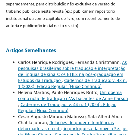
separadamente, para distribuição não exclusiva da versão do
trabalho publicada nesta revista (ex.: publicar em repositório
institucional ou como capítulo de livro, com reconhecimento de
autoria e publicação inicial nesta revista).
Artigos Semelhantes
Carlos Henrique Rodrigues, Fernanda Christmann,
As
pesquisas brasileiras sobre tradução e interpretação
de línguas de sinais: os ETILS na pós-graduação em
Estudos da Tradução
,
Cadernos de Tradução: v. 43 n.
1 (2023): Edição Regular (Fluxo Contínuo)
Helena Martins, Paulo Henriques Britto,
Um poema
como nota de tradução n'As bacantes de Anne Carson
,
Cadernos de Tradução: v. 44 n. 1 (2024): Edição
Regular (Fluxo Contínuo)
Cesar Augusto Miranda Matiusso, Safa Alferd Abou
Chahla Jubran,
Relações de poder e tendências
deformadoras na edição portuguesa da novela Se, Jie,
de Eileen Chang
,
Cadernos de Tradução: v. 45 n. esp.