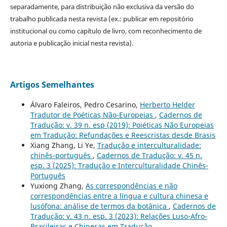
separadamente, para distribuição não exclusiva da versão do
trabalho publicada nesta revista (ex.: publicar em repositório
institucional ou como capítulo de livro, com reconhecimento de
autoria e publicação inicial nesta revista).
Artigos Semelhantes
Álvaro Faleiros, Pedro Cesarino,
Herberto Helder
Tradutor de Poéticas Não-Europeias
,
Cadernos de
Tradução: v. 39 n. esp (2019): Poiéticas Não Europeias
em Tradução: Refundações e Reescristas desde Brasis
Xiang Zhang, Li Ye,
Tradução e interculturalidade:
chinês-português
,
Cadernos de Tradução: v. 45 n.
esp. 3 (2025): Tradução e Interculturalidade Chinês-
Português
Yuxiong Zhang,
As correspondências e não
correspondências entre a língua e cultura chinesa e
lusófona: análise de termos da botânica
,
Cadernos de
Tradução: v. 43 n. esp. 3 (2023): Relações Luso-Afro-
Brasileiras e Chinesas em Tradução