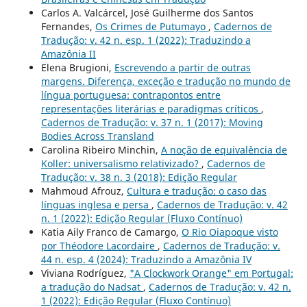
Carlos A. Valcárcel, José Guilherme dos Santos
Fernandes,
Os Crimes de Putumayo
,
Cadernos de
Tradução: v. 42 n. esp. 1 (2022): Traduzindo a
Amazônia II
Elena Brugioni,
Escrevendo a partir de outras
margens. Diferença, exceção e tradução no mundo de
língua portuguesa: contrapontos entre
representações literárias e paradigmas críticos
,
Cadernos de Tradução: v. 37 n. 1 (2017): Moving
Bodies Across Transland
Carolina Ribeiro Minchin,
A noção de equivalência de
Koller: universalismo relativizado?
,
Cadernos de
Tradução: v. 38 n. 3 (2018): Edição Regular
Mahmoud Afrouz,
Cultura e tradução: o caso das
línguas inglesa e persa
,
Cadernos de Tradução: v. 42
n. 1 (2022): Edição Regular (Fluxo Contínuo)
Katia Aily Franco de Camargo,
O Rio Oiapoque visto
por Théodore Lacordaire
,
Cadernos de Tradução: v.
44 n. esp. 4 (2024): Traduzindo a Amazônia IV
Viviana Rodríguez,
"A Clockwork Orange" em Portugal:
a tradução do Nadsat
,
Cadernos de Tradução: v. 42 n.
1 (2022): Edição Regular (Fluxo Contínuo)