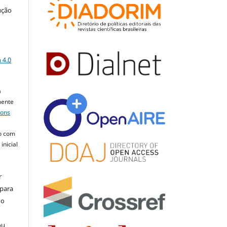
ução
a
 4.0
a
mente
mons
o com
inicial
r
 para
do
ou