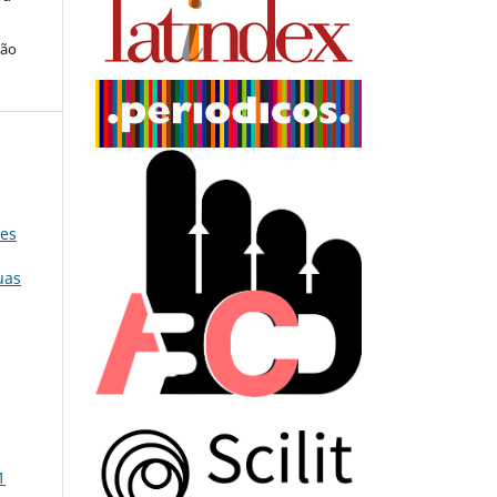
ção
ões
uas
1