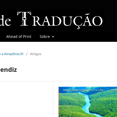
Ahead of Print
Sobre
do a Amazônia IV
/
Artigos
rendiz