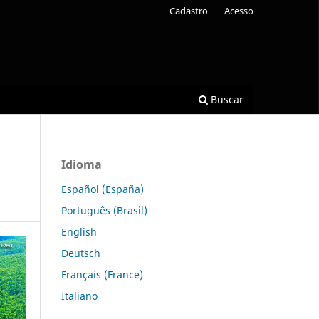
Cadastro
Acesso
Buscar
Idioma
Español (España)
Português (Brasil)
English
Deutsch
Français (France)
Italiano