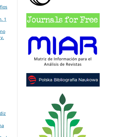
fios
n. 1
 no
v.
diz
na