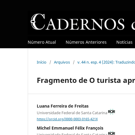
Número Atual
Números Anteriores
Notícias
Início
/
Arquivos
/
v. 44 n. esp. 4 (2024): Traduzin
Fragmento de O turista ap
Luana Ferreira de Freitas
Universidade Federal de Santa Catarina
https://orcid.org/0000-0003-0165-421X
Michel Emmanuel Félix François
Universidade Federal de Santa Catarina