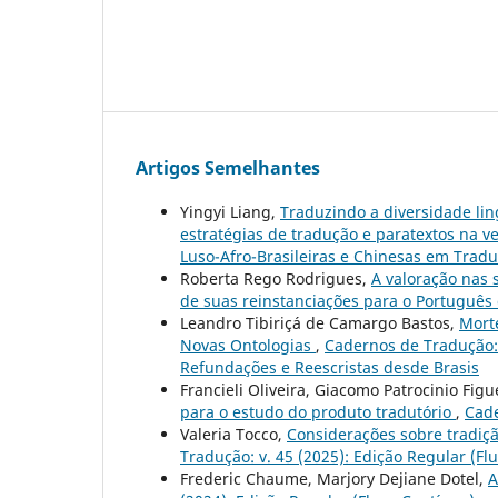
Artigos Semelhantes
Yingyi Liang,
Traduzindo a diversidade lin
estratégias de tradução e paratextos na v
Luso-Afro-Brasileiras e Chinesas em Trad
Roberta Rego Rodrigues,
A valoração nas 
de suas reinstanciações para o Português 
Leandro Tibiriçá de Camargo Bastos,
Mort
Novas Ontologias
,
Cadernos de Tradução: 
Refundações e Reescristas desde Brasis
Francieli Oliveira, Giacomo Patrocinio Fig
para o estudo do produto tradutório
,
Cade
Valeria Tocco,
Considerações sobre tradiçã
Tradução: v. 45 (2025): Edição Regular (Fl
Frederic Chaume, Marjory Dejiane Dotel,
A