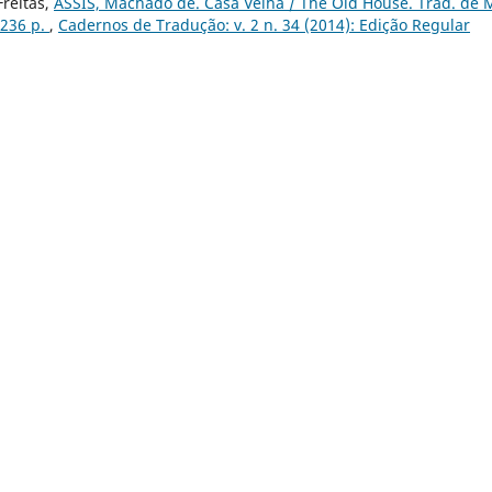
Freitas,
ASSIS, Machado de. Casa Velha / The Old House. Trad. de 
 236 p.
,
Cadernos de Tradução: v. 2 n. 34 (2014): Edição Regular