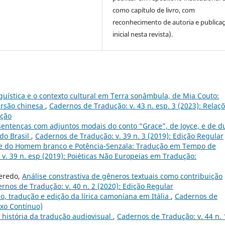
como capítulo de livro, com
reconhecimento de autoria e publica
inicial nesta revista).
guística e o contexto cultural em Terra sonâmbula, de Mia Couto:
ersão chinesa
,
Cadernos de Tradução: v. 43 n. esp. 3 (2023): Relaç
ução
sentenças com adjuntos modais do conto “Grace”, de Joyce, e de d
do Brasil
,
Cadernos de Tradução: v. 39 n. 3 (2019): Edição Regular
e do Homem branco e Potência-Senzala: Tradução em Tempo de
v. 39 n. esp (2019): Poiéticas Não Europeias em Tradução:
ueredo,
Análise constrastiva de gêneros textuais como contribuição
rnos de Tradução: v. 40 n. 2 (2020): Edição Regular
o, tradução e edição da lírica camoniana em Itália
,
Cadernos de
uxo Contínuo)
 história da tradução audiovisual
,
Cadernos de Tradução: v. 44 n. 