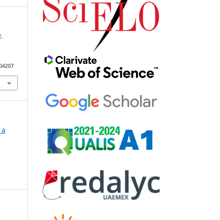
E.
104207
 a