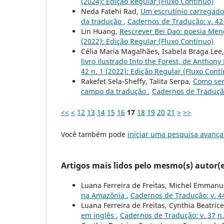
(2024): Edição Regular (Fluxo Contínuo)
Neda Fatehi Rad,
Um escrutínio carregado 
da tradução
,
Cadernos de Tradução: v. 42 
Lin Huang,
Rescrever Bei Dao: poesia M
(2022): Edição Regular (Fluxo Contínuo)
Célia Maria Magalhães, Isabela Braga Lee
livro ilustrado Into the Forest, de Antho
42 n. 1 (2022): Edição Regular (Fluxo Cont
Rakefet Sela-Sheffy, Talita Serpa,
Como ser
campo da tradução
,
Cadernos de Tradução:
<<
<
12
13
14
15
16
17
18
19
20
21
>
>>
Você também pode
iniciar uma pesquisa avança
Artigos mais lidos pelo mesmo(s) autor(e
Luana Ferreira de Freitas, Michel Emmanue
na Amazônia
,
Cadernos de Tradução: v. 44
Luana Ferreira de Freitas, Cynthia Beatric
em inglês
,
Cadernos de Tradução: v. 37 n.