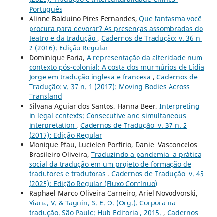
Português
Alinne Balduino Pires Fernandes,
Que fantasma você
procura para devorar? As presenças assombradas do
teatro e da tradução
,
Cadernos de Tradução: v. 36 n.
2 (2016): Edição Regular
Dominique Faria,
A representação da alteridade num
contexto pós-colonial: A costa dos murmúrios de Lídia
Jorge em tradução inglesa e francesa
,
Cadernos de
Tradução: v. 37 n. 1 (2017): Moving Bodies Across
Transland
Silvana Aguiar dos Santos, Hanna Beer,
Interpreting
in legal contexts: Consecutive and simultaneous
interpretation
,
Cadernos de Tradução: v. 37 n. 2
(2017): Edição Regular
Monique Pfau, Lucielen Porfírio, Daniel Vasconcelos
Brasileiro Oliveira,
Traduzindo a pandemia: a prática
social da tradução em um projeto de formação de
tradutores e tradutoras
,
Cadernos de Tradução: v. 45
(2025): Edição Regular (Fluxo Contínuo)
Raphael Marco Oliveira Carneiro, Ariel Novodvorski,
Viana, V. & Tagnin, S. E. O. (Org.). Corpora na
tradução. São Paulo: Hub Editorial, 2015.
,
Cadernos