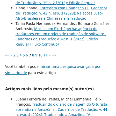
de Tradução: v. 35 n. 2 (2015): Edição Regular
Xiang Zhang,
Entrevista com Changsen Li
,
Cadernos
de Tradução: v. 43 n. esp. 3 (2023): Relações Luso-
Afro-Brasileiras e Chinesas em Tradução
Tania Paola Hernandez-Hernandez, Bulmaro González
Ambrosio,
Mozilla em P’urhépecha: agência de
tradutores em um projeto de tradução de software
,
Cadernos de Tradução: v. 42 n. 1 (2022): Edição
Regular (Fluxo Contínuo)
<<
<
2
3
4
5
6
7
8
9
10
11
>
>>
Você também pode
iniciar uma pesquisa avançada por
similaridade
para este artigo.
Artigos mais lidos pelo mesmo(s) autor(es)
Luana Ferreira de Freitas, Michel Emmanuel Félix
François,
Traduzindo o diário de viagem do O turista
aprendiz na Amazônia
,
Cadernos de Tradução: v. 44
n. esp. 4 (2024): Traduzindo a Amazônia IV