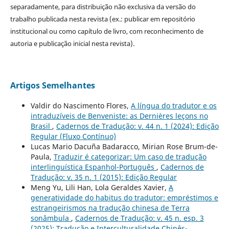
separadamente, para distribuição não exclusiva da versão do
trabalho publicada nesta revista (ex.: publicar em repositório
institucional ou como capítulo de livro, com reconhecimento de
autoria e publicação inicial nesta revista).
Artigos Semelhantes
Valdir do Nascimento Flores,
A língua do tradutor e os
intraduzíveis de Benveniste: as Dernières leçons no
Brasil
,
Cadernos de Tradução: v. 44 n. 1 (2024): Edição
Regular (Fluxo Contínuo)
Lucas Mario Dacuña Badaracco, Mirian Rose Brum-de-
Paula,
Traduzir é categorizar: Um caso de tradução
interlinguística Espanhol-Português
,
Cadernos de
Tradução: v. 35 n. 1 (2015): Edição Regular
Meng Yu, Lili Han, Lola Geraldes Xavier,
A
generatividade do habitus do tradutor: empréstimos e
estrangeirismos na tradução chinesa de Terra
sonâmbula
,
Cadernos de Tradução: v. 45 n. esp. 3
(2025): Tradução e Interculturalidade Chinês-