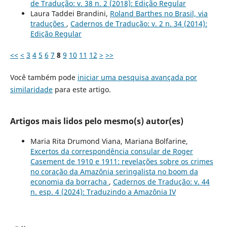
de Tradução: v. 38 n. 2 (2018): Edição Regular
Laura Taddei Brandini,
Roland Barthes no Brasil, via
traduções
,
Cadernos de Tradução: v. 2 n. 34 (2014):
Edição Regular
<<
<
3
4
5
6
7
8
9
10
11
12
>
>>
Você também pode
iniciar uma pesquisa avançada por
similaridade
para este artigo.
Artigos mais lidos pelo mesmo(s) autor(es)
Maria Rita Drumond Viana, Mariana Bolfarine,
Excertos da correspondência consular de Roger
Casement de 1910 e 1911: revelações sobre os crimes
no coração da Amazônia seringalista no boom da
economia da borracha
,
Cadernos de Tradução: v. 44
n. esp. 4 (2024): Traduzindo a Amazônia IV