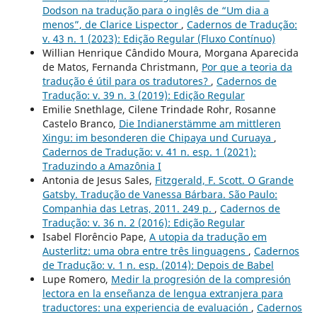
Dodson na tradução para o inglês de “Um dia a
menos”, de Clarice Lispector
,
Cadernos de Tradução:
v. 43 n. 1 (2023): Edição Regular (Fluxo Contínuo)
Willian Henrique Cândido Moura, Morgana Aparecida
de Matos, Fernanda Christmann,
Por que a teoria da
tradução é útil para os tradutores?
,
Cadernos de
Tradução: v. 39 n. 3 (2019): Edição Regular
Emilie Snethlage, Cilene Trindade Rohr, Rosanne
Castelo Branco,
Die Indianerstämme am mittleren
Xingu: im besonderen die Chipaya und Curuaya
,
Cadernos de Tradução: v. 41 n. esp. 1 (2021):
Traduzindo a Amazônia I
Antonia de Jesus Sales,
Fitzgerald, F. Scott. O Grande
Gatsby. Tradução de Vanessa Bárbara. São Paulo:
Companhia das Letras, 2011. 249 p.
,
Cadernos de
Tradução: v. 36 n. 2 (2016): Edição Regular
Isabel Florêncio Pape,
A utopia da tradução em
Austerlitz: uma obra entre três linguagens
,
Cadernos
de Tradução: v. 1 n. esp. (2014): Depois de Babel
Lupe Romero,
Medir la progresión de la compresión
lectora en la enseñanza de lengua extranjera para
traductores: una experiencia de evaluación
,
Cadernos