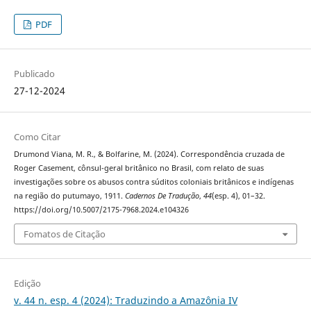
PDF
Publicado
27-12-2024
Como Citar
Drumond Viana, M. R., & Bolfarine, M. (2024). Correspondência cruzada de
Roger Casement, cônsul-geral britânico no Brasil, com relato de suas
investigações sobre os abusos contra súditos coloniais britânicos e indígenas
na região do putumayo, 1911.
Cadernos De Tradução
,
44
(esp. 4), 01–32.
https://doi.org/10.5007/2175-7968.2024.e104326
Fomatos de Citação
Edição
v. 44 n. esp. 4 (2024): Traduzindo a Amazônia IV