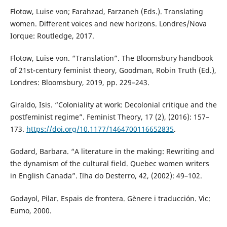
Flotow, Luise von; Farahzad, Farzaneh (Eds.). Translating
women. Different voices and new horizons. Londres/Nova
Iorque: Routledge, 2017.
Flotow, Luise von. “Translation”. The Bloomsbury handbook
of 21st-century feminist theory, Goodman, Robin Truth (Ed.),
Londres: Bloomsbury, 2019, pp. 229–243.
Giraldo, Isis. “Coloniality at work: Decolonial critique and the
postfeminist regime”. Feminist Theory, 17 (2), (2016): 157–
173.
https://doi.org/10.1177/1464700116652835
.
Godard, Barbara. “A literature in the making: Rewriting and
the dynamism of the cultural field. Quebec women writers
in English Canada”. Ilha do Desterro, 42, (2002): 49–102.
Godayol, Pilar. Espais de frontera. Gènere i traducción. Vic:
Eumo, 2000.