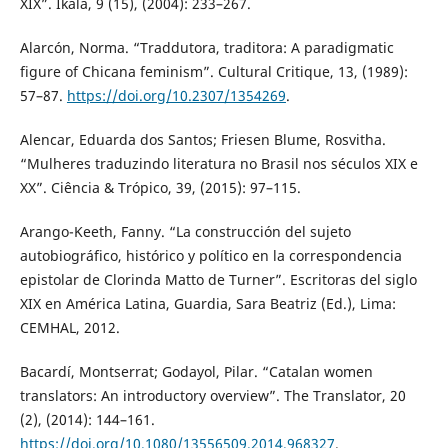
XIX”. Íkala, 9 (15), (2004): 233–267.
Alarcón, Norma. “Traddutora, traditora: A paradigmatic
figure of Chicana feminism”. Cultural Critique, 13, (1989):
57–87.
https://doi.org/10.2307/1354269
.
Alencar, Eduarda dos Santos; Friesen Blume, Rosvitha.
“Mulheres traduzindo literatura no Brasil nos séculos XIX e
XX”. Ciência & Trópico, 39, (2015): 97–115.
Arango-Keeth, Fanny. “La construcción del sujeto
autobiográfico, histórico y político en la correspondencia
epistolar de Clorinda Matto de Turner”. Escritoras del siglo
XIX en América Latina, Guardia, Sara Beatriz (Ed.), Lima:
CEMHAL, 2012.
Bacardí, Montserrat; Godayol, Pilar. “Catalan women
translators: An introductory overview”. The Translator, 20
(2), (2014): 144–161.
https://doi.org/10.1080/13556509.2014.968327
.