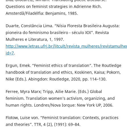
Questions on feminist strategies in Adrienne Rich.
Amsterdã/Filadélfia: Benjamins, 1985.
Duarte, Constância Lima. “Nísia Floresta Brasileira Augusta:
pioneira do feminismo brasileiro - século XIX”. Revista
Mulheres e Literatura, 1, 1997.
http://www.letras.ufrj.br/litcult/revista_mulheres/revistamulh
id=7
.
Ergun, Emek. “Feminist ethics of translation”. The Routledge
handbook of translation and ethics, Koskinen, Kaisa; Pokorn,
Nike (Eds.). Abingdon: Routledge, 2020, pp. 114–130.
Ferree, Myra Marx; Tripp, Ailie Marie. (Eds.) Global
feminism. Translation women’s activism, organizing, and
human rights. Londres/Nova Iorque: New York UP, 2006.
Flotow, Luise von. “Feminist translation: Contexts, practices
and theories”. TTR, 4 (2), (1991): 69–84.