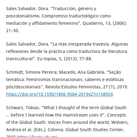
Sales Salvador, Dora. “Traducción, género y
poscolonialismo. Compromiso traductológico como
mediación y affidamento femenino”. Quaderns, 13, (2006):
21–30.
Sales Salvador, Dora. “La más inesperada travesía. Algunas
reflexiones desde la práctica como traductora de literatura
transcultural”. Eu-topias, 5, (2013): 77–88.
Schmidt, Simone Pereira; Macedo, Ana Gabriela. “Seção
temática: Feminismos transnacionais: saberes e estéticas
pós/descoloniais”. Revista Estudos Feministas, 27 (1), 2019.
https://doi.org/10.1590/1806-9584-2019v27n158959
.
Schwarz, Tobias. “What I thought of the term Global South
… before I learned how the mainstream uses it”. Concepts
of the Global South. Voices from around the world, Wolvers,
Andrea et al. (Eds.), Colonia: Global South Studies Center,
2015.
https://kups.ub.uni-