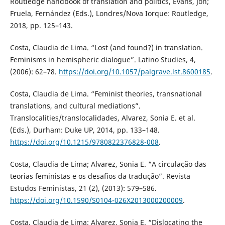
Routledge handbook of translation and politics, Evans, Jon;
Fruela, Fernández (Eds.), Londres/Nova Iorque: Routledge,
2018, pp. 125–143.
Costa, Claudia de Lima. “Lost (and found?) in translation.
Feminisms in hemispheric dialogue”. Latino Studies, 4,
(2006): 62–78.
https://doi.org/10.1057/palgrave.lst.8600185
.
Costa, Claudia de Lima. “Feminist theories, transnational
translations, and cultural mediations”.
Translocalities/translocalidades, Alvarez, Sonia E. et al.
(Eds.), Durham: Duke UP, 2014, pp. 133–148.
https://doi.org/10.1215/9780822376828-008
.
Costa, Claudia de Lima; Alvarez, Sonia E. “A circulação das
teorias feministas e os desafios da tradução”. Revista
Estudos Feministas, 21 (2), (2013): 579–586.
https://doi.org/10.1590/S0104-026X2013000200009
.
Costa, Claudia de Lima; Alvarez, Sonia E. “Dislocating the