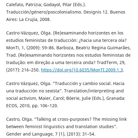
Calefato, Patrizia; Godayol, Pilar (Eds.).
Traducción/género/poscolonialismo. Designis 12. Buenos
Aires: La Crujía, 2008.
Castro-Vázquez, Olga. (Re)examinando horizontes en los
estudios feministas de traducción: ¿hacia una tercera ola?
MonTi, 1, (2009): 59–86. Barboza, Beatriz Regina Guimarães,
Trad. (Re)examinando horizontes nos estudos feministas de
tradução: em direção a uma terceira onda? TradTerm, 29,
(2017): 216–250.
https://doi.org/10.6035/MonTI.2009.1.3
.
Castro Vázquez, Olga. “Traducción y cambio social. Hacia
una traducción no sexista”. Translation/interpreting and
social activism, Maier, Carol; Bóerie, Julie (Eds.), Granada:
ECOS, 2010, pp. 106–120.
Castro, Olga. “Talking at cross-purposes? The missing link
between feminist linguistics and translation studies”.
Gender and Language, 7 (1), (2013): 31–54.