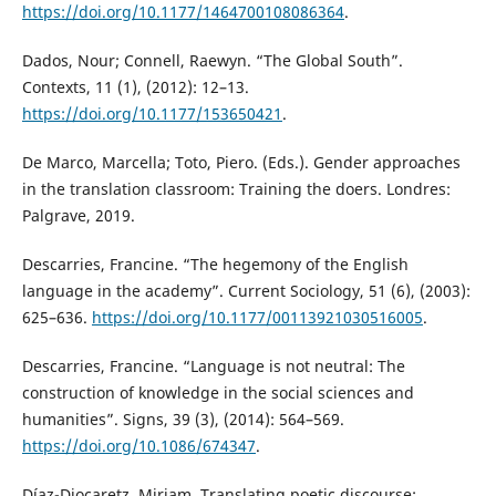
https://doi.org/10.1177/1464700108086364
.
Dados, Nour; Connell, Raewyn. “The Global South”.
Contexts, 11 (1), (2012): 12–13.
https://doi.org/10.1177/153650421
.
De Marco, Marcella; Toto, Piero. (Eds.). Gender approaches
in the translation classroom: Training the doers. Londres:
Palgrave, 2019.
Descarries, Francine. “The hegemony of the English
language in the academy”. Current Sociology, 51 (6), (2003):
625–636.
https://doi.org/10.1177/00113921030516005
.
Descarries, Francine. “Language is not neutral: The
construction of knowledge in the social sciences and
humanities”. Signs, 39 (3), (2014): 564–569.
https://doi.org/10.1086/674347
.
Díaz-Diocaretz, Miriam. Translating poetic discourse: