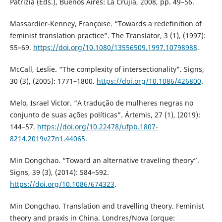
Patrizia (Eds.), Buenos Aires: La Crujía, 2008, pp. 49–56.
Massardier-Kenney, Françoise. “Towards a redefinition of
feminist translation practice”. The Translator, 3 (1), (1997):
55–69.
https://doi.org/10.1080/13556509.1997.10798988
.
McCall, Leslie. “The complexity of intersectionality”. Signs,
30 (3), (2005): 1771–1800.
https://doi.org/10.1086/426800
.
Melo, Israel Victor. “A tradução de mulheres negras no
conjunto de suas ações políticas”. Ártemis, 27 (1), (2019):
144–57.
https://doi.org/10.22478/ufpb.1807-
8214.2019v27n1.44065
.
Min Dongchao. “Toward an alternative traveling theory”.
Signs, 39 (3), (2014): 584–592.
https://doi.org/10.1086/674323
.
Min Dongchao. Translation and travelling theory. Feminist
theory and praxis in China. Londres/Nova Iorque: