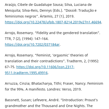
Araújo, Cibele de Guadalupe Sousa; Silva, Luciana de
Mesquita; Silva-Reis, Dennys (Eds.). “Dossiê: Tradução e
feminismos negros”. Ártemis, 27 (1), 2019.
https://doi.org/10.22478/ufpb.1807-8214.2019v27n1.46694
.
Arrojo, Rosemary. “Fidelity and the gendered translation”.
TTR, 7 (2), (1994): 147–164.
https://doi.org/10.7202/037184ar
.
Arrojo, Rosemary. “Feminist, ‘orgasmic’ theories of
translation and their contradictions”. Tradterm, 2, (1995):
67–75.
https://doi.org/10.11606/issn.2317-
9511.tradterm.1995.49916
.
Arruzza, Cinzia; Bhatacharya, Tithi; Fraser, Nancy. Feminism
for the 99%. A manifesto. Londres: Verso, 2019.
Bassnett, Susan; Lefevere, André. “Introduction: Proust’s
grandmother and the Thousand and One Nights. The