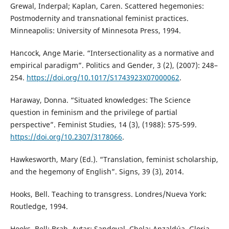
Grewal, Inderpal; Kaplan, Caren. Scattered hegemonies:
Postmodernity and transnational feminist practices.
Minneapolis: University of Minnesota Press, 1994.
Hancock, Ange Marie. “Intersectionality as a normative and
empirical paradigm”. Politics and Gender, 3 (2), (2007): 248–
254.
https://doi.org/10.1017/S1743923X07000062
.
Haraway, Donna. “Situated knowledges: The Science
question in feminism and the privilege of partial
perspective”. Feminist Studies, 14 (3), (1988): 575-599.
https://doi.org/10.2307/3178066
.
Hawkesworth, Mary (Ed.). “Translation, feminist scholarship,
and the hegemony of English”. Signs, 39 (3), 2014.
Hooks, Bell. Teaching to transgress. Londres/Nueva York:
Routledge, 1994.
Hooks, Bell; Brah, Avtar; Sandoval, Chela; Anzaldúa, Gloria.