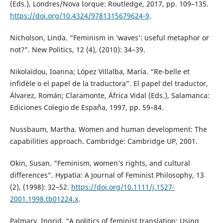
(Eds.), Londres/Nova Iorque: Routledge, 2017, pp. 109–135.
https://doi.org/10.4324/9781315679624-9
.
Nicholson, Linda. “Feminism in ‘waves’: useful metaphor or
not?”. New Politics, 12 (4), (2010): 34–39.
Nikolaidou, Ioanna; López Villalba, María. “Re-belle et
infidèle o el papel de la traductora”. El papel del traductor,
Álvarez, Román; Claramonte, África Vidal (Eds.), Salamanca:
Ediciones Colegio de España, 1997, pp. 59–84.
Nussbaum, Martha. Women and human development: The
capabilities approach. Cambridge: Cambridge UP, 2001.
Okin, Susan. “Feminism, women’s rights, and cultural
differences”. Hypatia: A Journal of Feminist Philosophy, 13
(2), (1998): 32–52.
https://doi.org/10.1111/j.1527-
2001.1998.tb01224.x
.
Palmary, Ingrid. “A politics of feminist translation: Using