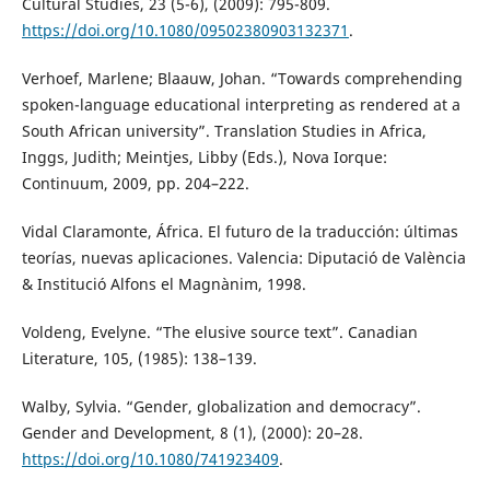
Cultural Studies, 23 (5-6), (2009): 795-809.
https://doi.org/10.1080/09502380903132371
.
Verhoef, Marlene; Blaauw, Johan. “Towards comprehending
spoken-language educational interpreting as rendered at a
South African university”. Translation Studies in Africa,
Inggs, Judith; Meintjes, Libby (Eds.), Nova Iorque:
Continuum, 2009, pp. 204–222.
Vidal Claramonte, África. El futuro de la traducción: últimas
teorías, nuevas aplicaciones. Valencia: Diputació de València
& Institució Alfons el Magnànim, 1998.
Voldeng, Evelyne. “The elusive source text”. Canadian
Literature, 105, (1985): 138–139.
Walby, Sylvia. “Gender, globalization and democracy”.
Gender and Development, 8 (1), (2000): 20–28.
https://doi.org/10.1080/741923409
.