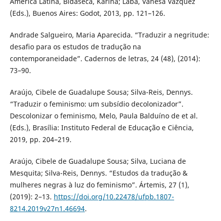
América Latina, Bidaseca, Karina; Laba, Vanesa Vázquez
(Eds.), Buenos Aires: Godot, 2013, pp. 121–126.
Andrade Salgueiro, Maria Aparecida. “Traduzir a negritude:
desafio para os estudos de tradução na
contemporaneidade”. Cadernos de letras, 24 (48), (2014):
73–90.
Araújo, Cibele de Guadalupe Sousa; Silva-Reis, Dennys.
“Traduzir o feminismo: um subsídio decolonizador”.
Descolonizar o feminismo, Melo, Paula Balduíno de et al.
(Eds.), Brasília: Instituto Federal de Educação e Ciência,
2019, pp. 204–219.
Araújo, Cibele de Guadalupe Sousa; Silva, Luciana de
Mesquita; Silva-Reis, Dennys. “Estudos da tradução &
mulheres negras à luz do feminismo”. Ártemis, 27 (1),
(2019): 2–13.
https://doi.org/10.22478/ufpb.1807-
8214.2019v27n1.46694
.