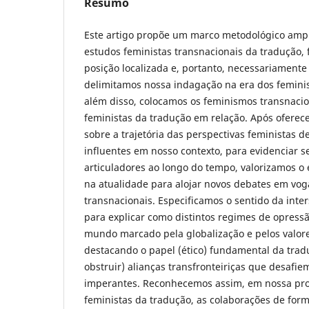
Resumo
Este artigo propõe um marco metodológico ampl
estudos feministas transnacionais da tradução, 
posição localizada e, portanto, necessariamente 
delimitamos nossa indagação na era dos femini
além disso, colocamos os feminismos transnacio
feministas da tradução em relação. Após oferec
sobre a trajetória das perspectivas feministas 
influentes em nosso contexto, para evidenciar s
articuladores ao longo do tempo, valorizamos o 
na atualidade para alojar novos debates em vo
transnacionais. Especificamos o sentido da inte
para explicar como distintos regimes de opres
mundo marcado pela globalização e pelos valore
destacando o papel (ético) fundamental da tradu
obstruir) alianças transfronteiriças que desafi
imperantes. Reconhecemos assim, em nossa pro
feministas da tradução, as colaborações de for