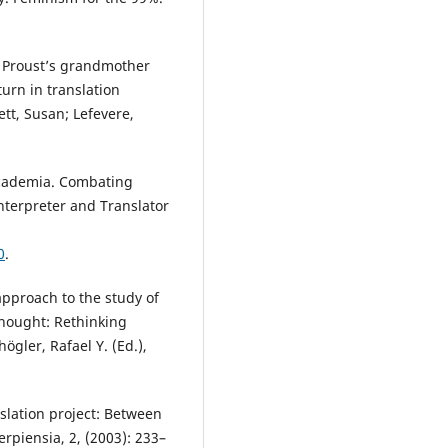
: Proust’s grandmother
urn in translation
ett, Susan; Lefevere,
 academia. Combating
nterpreter and Translator
0
.
approach to the study of
thought: Rethinking
ögler, Rafael Y. (Ed.),
slation project: Between
rpiensia, 2, (2003): 233–