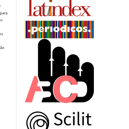
r
 para
do
ou
ção