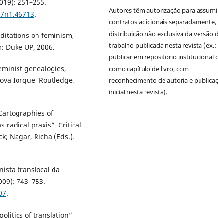
019): 251–255.
Autores têm autorização para assumi
27n1.46713
.
contratos adicionais separadamente,
distribuição não exclusiva da versão 
ditations on feminism,
trabalho publicada nesta revista (ex.:
m: Duke UP, 2006.
publicar em repositório institucional 
eminist genealogies,
como capítulo de livro, com
Nova Iorque: Routledge,
reconhecimento de autoria e publica
inicial nesta revista).
Cartographies of
radical praxis”. Critical
k; Nagar, Richa (Eds.),
nista translocal da
009): 743–753.
07
.
olitics of translation”.