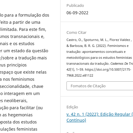
Publicado
06-09-2022
o para a formulação dos
feito a partir de uma
limitada. Para este fim,
Como Citar
smos transnacionais e,
Castro, O., Spoturno, M. L., Florez Valdez , M
nais e os estudos
& Barboza, B. R. G. (2022). Feminismos e
er um estado da questão
tradução: apontamentos conceituais e
de/sobre a tradução mais
metodológicos para os estudos feministas
transnacionais da tradução.
Cadernos De Tr
eus princípios
42
(1), 1–59. https://doi.org/10.5007/2175-
espaço que existe nelas
7968.2022.e81122
ga nos feminismos
Fomatos de Citação
rseccionalidade, chave
são interagem em um
s neoliberais,
Edição
ção para facilitar (ou
v. 42 n. 1 (2022): Edição Regular 
em as hegemonias
Contínuo)
posta dos estudos
mulações feministas