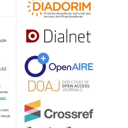
ução
a
 4.0
a
mente
mons
o com
inicial