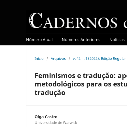
Número Atual
Números Anteriores
Notícias
Início
/
Arquivos
/
v. 42 n. 1 (2022): Edição Regula
Feminismos e tradução: ap
metodológicos para os estu
tradução
Olga Castro
Universidade de Warwick