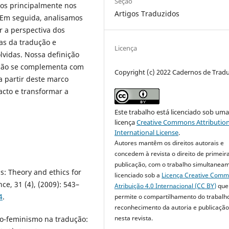
Seção
os principalmente nos
Artigos Traduzidos
. Em seguida, analisamos
r a perspectiva dos
as da tradução e
Licença
vidas. Nossa definição
ução se complementa com
Copyright (c) 2022 Cadernos de Trad
a partir deste marco
acto e transformar a
Este trabalho está licenciado sob um
licença
Creative Commons Attribution
International License
.
Autores mantêm os direitos autorais e
concedem à revista o direito de primeir
publicação, com o trabalho simultanea
s: Theory and ethics for
licenciado sob a
Licença Creative Com
ce, 31 (4), (2009): 543–
Atribuição 4.0 Internacional (CC BY)
que
4
.
permite o compartilhamento do trabalh
reconhecimento da autoria e publicação 
nesta revista.
go-feminismo na tradução: