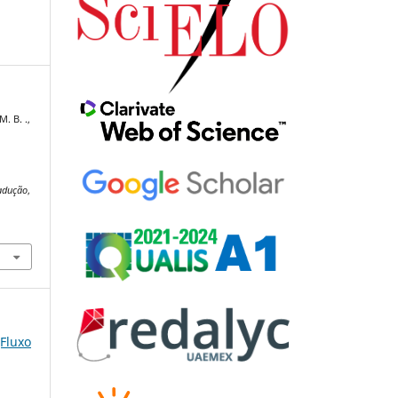
. B. .,
adução
,
(Fluxo