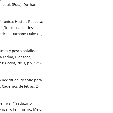
. et al. (Eds.), Durham:
 Verónica; Hester, Rebecca;
ies/translocalidades:
Americas. Durham: Duke UP,
ismos y poscolonialidad.
 Latina, Bidaseca,
es: Godot, 2013, pp. 121–
 negritude: desafio para
 Cadernos de letras, 24
Dennys. “Traduzir o
nizar o feminismo, Melo,