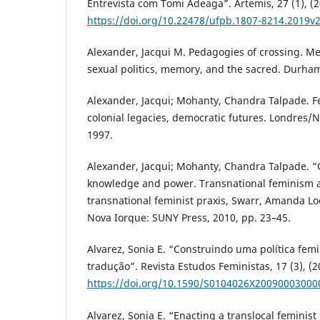
Entrevista com Tomi Adeaga”. Ártemis, 27 (1), (2
https://doi.org/10.22478/ufpb.1807-8214.2019v
Alexander, Jacqui M. Pedagogies of crossing. Me
sexual politics, memory, and the sacred. Durha
Alexander, Jacqui; Mohanty, Chandra Talpade. F
colonial legacies, democratic futures. Londres/
1997.
Alexander, Jacqui; Mohanty, Chandra Talpade. “
knowledge and power. Transnational feminism as 
transnational feminist praxis, Swarr, Amanda Loc
Nova Iorque: SUNY Press, 2010, pp. 23–45.
Alvarez, Sonia E. “Construindo uma política femi
tradução”. Revista Estudos Feministas, 17 (3), (2
https://doi.org/10.1590/S0104026X20090003000
Alvarez, Sonia E. “Enacting a translocal feminist p