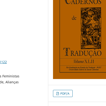
81122
s Feministas
de, Alianças
PDF/A