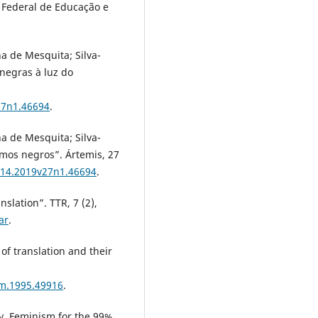
to Federal de Educação e
a de Mesquita; Silva-
negras à luz do
27n1.46694
.
a de Mesquita; Silva-
smos negros”. Ártemis, 27
214.2019v27n1.46694
.
slation”. TTR, 7 (2),
ar
.
of translation and their
rm.1995.49916
.
cy. Feminism for the 99%.