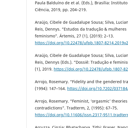
Paula Balduíno de et al. (Eds.), Brasília: Institu
Ciência, 2019, pp. 204–219.
Araújo, Cibele de Guadalupe Sousa; Silva, Lucian
Reis, Dennys. “Estudos da tradução & mulheres 
feminismo”. Ártemis, 27 (1), (2019): 2–13.
https://doi.org/10.22478/ufpb.1807-8214.2019v
Araújo, Cibele de Guadalupe Sousa; Silva, Lucian
Reis, Dennys (Eds.). “Dossiê: Tradução e femini
(1), 2019.
https://doi.org/10.22478/ufpb.1807-8
Arrojo, Rosemary. “Fidelity and the gendered tran
(1994): 147–164.
https://doi.org/10.7202/037184
Arrojo, Rosemary. “Feminist, ‘orgasmic’ theories 
contradictions”. Tradterm, 2, (1995): 67–75.
https://doi.org/10.11606/issn.2317-9511.tradte
Arruzza, Cinzia; Bhatacharya, Tithi; Fraser, Nan