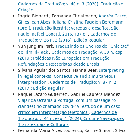
Cadernos de Tradução: v. 40 n. 3 (2020): Tradução e
Criação
Ingrid Bignardi, Fernanda Christmann,
Andréa Cesco;
Gilles Jean Abes; Juliana Cristina Faggion Bergmann
(Org.). Tradução literária: veredas e desafios. São
Paulo: Rafael Copetti, 2016. 137 p.
,
Cadernos de
Tradução: v. 36 n. 3 (2016): Edição Regular
Yun Jung Im Park,
Traduzindo os Cheiros do "Chiclete"
de Kim Ki-Taek
,
Cadernos de Tradução: v. 39 n. esp
(2019): Poiéticas Não Europeias em Tradução:
Refundações e Reescristas desde Brasis
Silvana Aguiar dos Santos, Hanna Beer,
Interpreting
in legal contexts: Consecutive and simultaneous
interpretation
,
Cadernos de Tradução: v. 37 n. 2
(2017): Edição Regular
Raquel Lázaro Gutiérrez , Gabriel Cabrera Méndez,
Viajar da Ucrânia a Portugal com um passageiro
clandestino chamado covid-19: estudo de um caso
crítico em interpretação telefônica
,
Cadernos de
Tradução: v. 44 n. esp. 1 (2024): Circum-Navegações
Transtextuais e Culturais
Fernanda Maria Alves Lourenço, Karine Simoni, Silvia