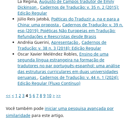
La Regina,
Augusto de Campos tradutor de Emily
Dickinson
,
Cadernos de Tradução: v. 35 n. 2 (2015):
Edição Regular
Júlio Reis Jatobá,
Poéticas do Traduzir a, na e para a
China: uma proposta
,
Cadernos de Tradução: v. 39 n.
esp (2019): Poiéticas Não Europeias em Tradução:
Refundações e Reescristas desde Brasis
Andréia Guerini,
Apresentação
,
Cadernos de
Tradução: v. 38 n. 3 (2018): Edição Regular
Oscar Xavier Meléndez Robles,
Ensino de uma
segunda língua estrangeira na formação de
tradutores no par português-espanhol: uma análise
das estruturas curriculares em duas universidades
peruanas
,
Cadernos de Tradução: v. 44 n. 1 (2024):
Edição Regular (Fluxo Contínuo)
<<
<
1
2
3
4
5
6
7
8
9
10
>
>>
Você também pode
iniciar uma pesquisa avançada por
similaridade
para este artigo.