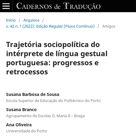
Início
/
Arquivos
/
v. 42 n. 1 (2022): Edição Regular (Fluxo Contínuo)
/
Artigos
Trajetória sociopolítica do
intérprete de língua gestual
portuguesa: progressos e
retrocessos
Susana Barbosa de Sousa
Escola Superior de Educação do Politécnico do Porto
Susana Branco
Agrupamento de Escolas D. Maria II – Braga
Ana Oliveira
Universidade do Porto