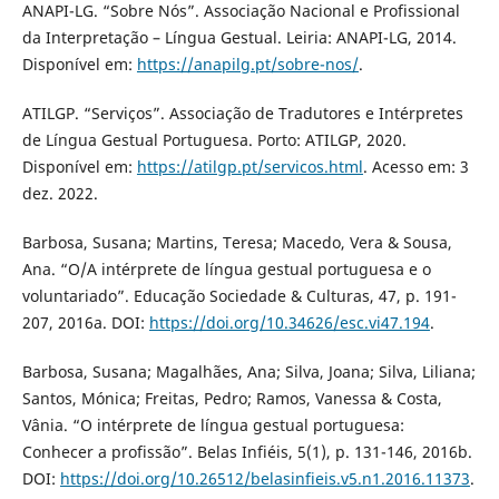
ANAPI-LG. “Sobre Nós”. Associação Nacional e Profissional
da Interpretação – Língua Gestual. Leiria: ANAPI-LG, 2014.
Disponível em:
https://anapilg.pt/sobre-nos/
.
ATILGP. “Serviços”. Associação de Tradutores e Intérpretes
de Língua Gestual Portuguesa. Porto: ATILGP, 2020.
Disponível em:
https://atilgp.pt/servicos.html
. Acesso em: 3
dez. 2022.
Barbosa, Susana; Martins, Teresa; Macedo, Vera & Sousa,
Ana. “O/A intérprete de língua gestual portuguesa e o
voluntariado”. Educação Sociedade & Culturas, 47, p. 191-
207, 2016a. DOI:
https://doi.org/10.34626/esc.vi47.194
.
Barbosa, Susana; Magalhães, Ana; Silva, Joana; Silva, Liliana;
Santos, Mónica; Freitas, Pedro; Ramos, Vanessa & Costa,
Vânia. “O intérprete de língua gestual portuguesa:
Conhecer a profissão”. Belas Infiéis, 5(1), p. 131-146, 2016b.
DOI:
https://doi.org/10.26512/belasinfieis.v5.n1.2016.11373
.