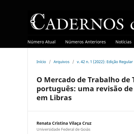
Número Atual
Números Anteriores
Notícias
Início
/
Arquivos
/
v. 42 n. 1 (2022): Edição Regula
O Mercado de Trabalho de T
português: uma revisão de 
em Libras
Renata Cristina Vilaça Cruz
Universidade Federal de Goiás