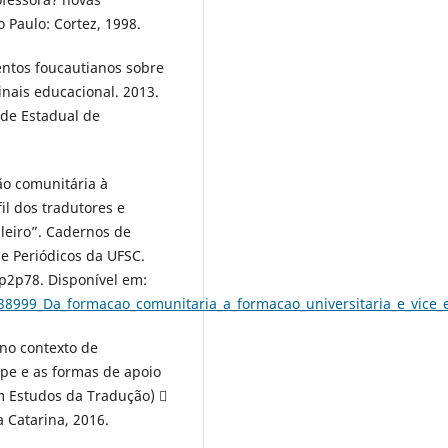
 Paulo: Cortez, 1998.
entos foucautianos sobre
inais educacional. 2013.
ade Estadual de
ão comunitária à
fil dos tradutores e
ileiro”. Cadernos de
 de Periódicos da UFSC.
p2p78. Disponível em:
8999_Da_formacao_comunitaria_a_formacao_universitaria_e_vice_e_
 no contexto de
pe e as formas de apoio
em Estudos da Tradução) 
 Catarina, 2016.