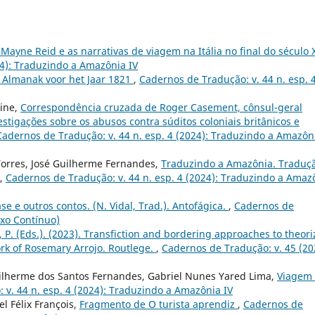
yne Reid e as narrativas de viagem na Itália no final do século 
24): Traduzindo a Amazônia IV
Almanak voor het Jaar 1821
,
Cadernos de Tradução: v. 44 n. esp. 
rine,
Correspondência cruzada de Roger Casement, cônsul-geral
vestigações sobre os abusos contra súditos coloniais britânicos e
Cadernos de Tradução: v. 44 n. esp. 4 (2024): Traduzindo a Amazôn
Torres, José Guilherme Fernandes,
Traduzindo a Amazônia. Traduç
,
Cadernos de Tradução: v. 44 n. esp. 4 (2024): Traduzindo a Amaz
ase e outros contos. (N. Vidal, Trad.). Antofágica.
,
Cadernos de
uxo Contínuo)
a, P. (Eds.). (2023). Transfiction and bordering approaches to theori
ork of Rosemary Arrojo. Routlege.
,
Cadernos de Tradução: v. 45 (20
uilherme dos Santos Fernandes, Gabriel Nunes Yared Lima,
Viagem
 v. 44 n. esp. 4 (2024): Traduzindo a Amazônia IV
l Félix François,
Fragmento de O turista aprendiz
,
Cadernos de