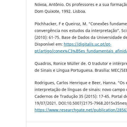
Nóvoa, Antônio. Os professores e a sua formação
Dom Quixote, 1992. Lisboa.
Pöchhacker, F e Queiroz, M. “Conexões fundamen
convergência nos estudos da interpretação”. Sci
(2010): 61-75. Base de Dados da Universidade d
Disponível em:
https://digitalis.uc.pt/pt-
pt/artigo/conex%C3%B5es_fundamentais_afin
Quadros, Ronice Müller de. O tradutor e intérpre
de Sinais e Língua Portuguesa. Brasília: MEC/SE
Rodrigues, Carlos Henrique e Beer, Hanna. “Os 
interpretação de línguas de sinais: novo campo
Cadernos de Tradução 35 (2015): 17-45. Portal d
19/07/2021. DOI:10.5007/2175-7968.2015v35nes
https://www.researchgate.net/publication/285