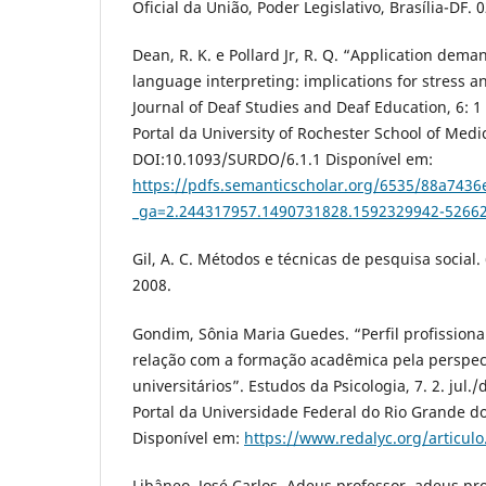
Oficial da União, Poder Legislativo, Brasília-DF. 
Dean, R. K. e Pollard Jr, R. Q. “Application dema
language interpreting: implications for stress an
Journal of Deaf Studies and Deaf Education, 6: 1
Portal da University of Rochester School of Medi
DOI:10.1093/SURDO/6.1.1 Disponível em:
https://pdfs.semanticscholar.org/6535/88a74
_ga=2.244317957.1490731828.1592329942-5266
Gil, A. C. Métodos e técnicas de pesquisa social. 
2008.
Gondim, Sônia Maria Guedes. “Perfil profissiona
relação com a formação acadêmica pela perspec
universitários”. Estudos da Psicologia, 7. 2. jul./
Portal da Universidade Federal do Rio Grande d
Disponível em:
https://www.redalyc.org/articul
Libâneo, José Carlos. Adeus professor, adeus pr