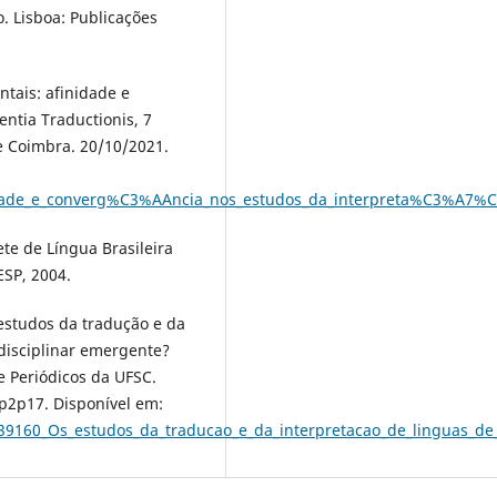
. Lisboa: Publicações
tais: afinidade e
entia Traductionis, 7
e Coimbra. 20/10/2021.
idade_e_converg%C3%AAncia_nos_estudos_da_interpreta%C3%A7%
te de Língua Brasileira
ESP, 2004.
estudos da tradução e da
 disciplinar emergente?
e Periódicos da UFSC.
p2p17. Disponível em:
639160_Os_estudos_da_traducao_e_da_interpretacao_de_linguas_de