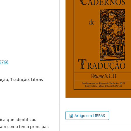
89768
ação, Tradução, Libras
Artigo em LIBRAS
ica que identificou
nham como tema principal: