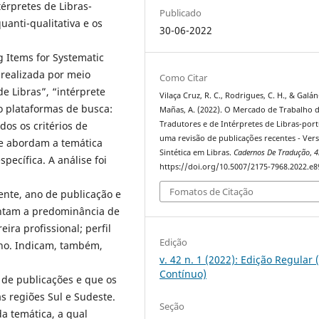
érpretes de Libras-
Publicado
anti-qualitativa e os
30-06-2022
 Items for Systematic
 realizada por meio
Como Citar
de Libras”, “intérprete
Vilaça Cruz, R. C., Rodrigues, C. H., & Galán
o plataformas de busca:
Mañas, A. (2022). O Mercado de Trabalho 
Tradutores e de Intérpretes de Libras-por
dos os critérios de
uma revisão de publicações recentes - Ver
ue abordam a temática
Sintética em Libras.
Cadernos De Tradução
,
4
pecífica. A análise foi
https://doi.org/10.5007/2175-7968.2022.e
Fomatos de Citação
rente, ano de publicação e
ontam a predominância de
eira profissional; perfil
Edição
alho. Indicam, também,
v. 42 n. 1 (2022): Edição Regular 
Contínuo)
 de publicações e que os
 regiões Sul e Sudeste.
Seção
 temática, a qual