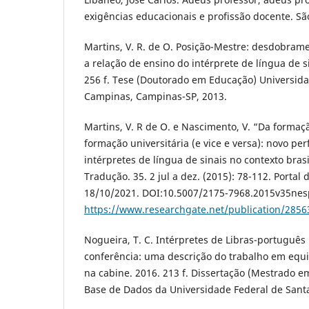
exigências educacionais e profissão docente. São
Martins, V. R. de O. Posição-Mestre: desdobram
a relação de ensino do intérprete de língua de s
256 f. Tese (Doutorado em Educação) Universid
Campinas, Campinas-SP, 2013.
Martins, V. R de O. e Nascimento, V. “Da formaç
formação universitária (e vice e versa): novo per
intérpretes de língua de sinais no contexto bras
Tradução. 35. 2 jul a dez. (2015): 78-112. Portal
18/10/2021. DOI:10.5007/2175-7968.2015v35nes
https://www.researchgate.net/publication/28563
Nogueira, T. C. Intérpretes de Libras-português
conferência: uma descrição do trabalho em equi
na cabine. 2016. 213 f. Dissertação (Mestrado 
Base de Dados da Universidade Federal de Santa