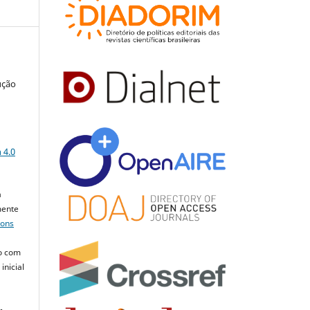
ução
a
 4.0
a
mente
mons
o com
inicial