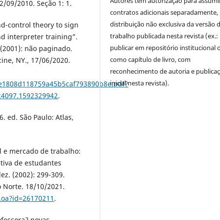
Autores têm autorização para assumi
02/09/2010. Seção 1: 1.
contratos adicionais separadamente,
distribuição não exclusiva da versão 
nd-control theory to sign
trabalho publicada nesta revista (ex.:
d interpreter training”.
publicar em repositório institucional 
 (2001): não paginado.
como capítulo de livro, com
cine, NY., 17/06/2020.
reconhecimento de autoria e publica
inicial nesta revista).
36e1808d118759a45b5caf793890b8e.pdf?
24097.1592329942
.
6. ed. São Paulo: Atlas,
l e mercado de trabalho:
tiva de estudantes
dez. (2002): 299-309.
o Norte. 18/10/2021.
o.oa?id=26170211
.
ofessora? novas