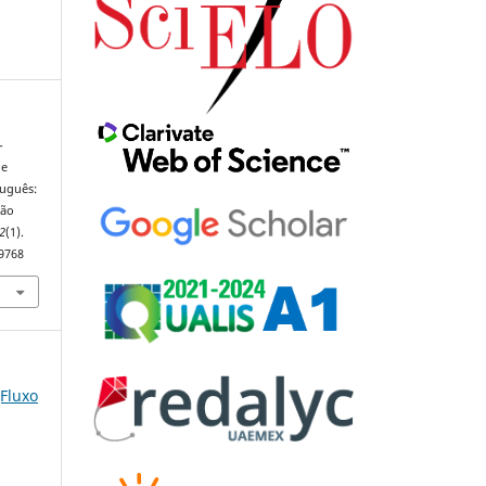
-
de
tuguês:
são
2
(1).
89768
(Fluxo