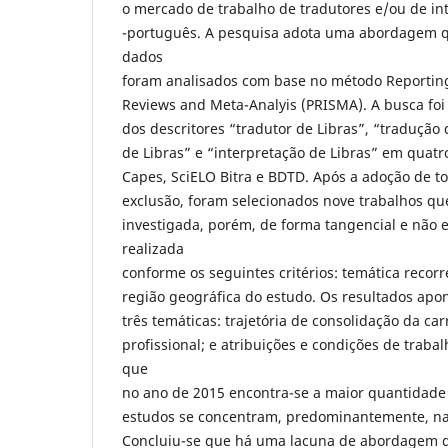
o mercado de trabalho de tradutores e/ou de int
-português. A pesquisa adota uma abordagem qu
dados
foram analisados com base no método Reporting
Reviews and Meta-Analyis (PRISMA). A busca foi
dos descritores “tradutor de Libras”, “tradução 
de Libras” e “interpretação de Libras” em quatr
Capes, SciELO Bitra e BDTD. Após a adoção de to
exclusão, foram selecionados nove trabalhos q
investigada, porém, de forma tangencial e não es
realizada
conforme os seguintes critérios: temática recor
região geográfica do estudo. Os resultados ap
três temáticas: trajetória de consolidação da carr
profissional; e atribuições e condições de trab
que
no ano de 2015 encontra-se a maior quantidade
estudos se concentram, predominantemente, nas
Concluiu-se que há uma lacuna de abordagem da