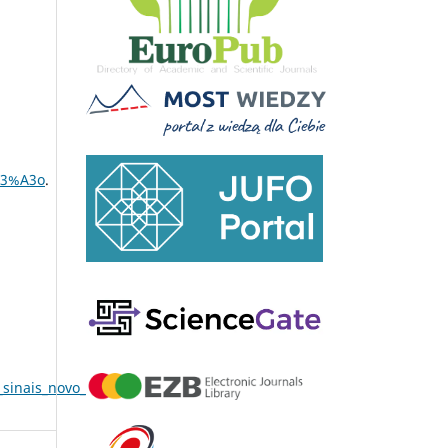
C3%A3o
.
_sinais_novo_campo_disciplinar_emergente
.