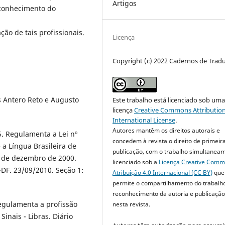
Artigos
 conhecimento do
ão de tais profissionais.
Licença
Copyright (c) 2022 Cadernos de Trad
s Antero Reto e Augusto
Este trabalho está licenciado sob um
licença
Creative Commons Attribution
International License
.
Autores mantêm os direitos autorais e
5. Regulamenta a Lei nº
concedem à revista o direito de primeir
 a Língua Brasileira de
publicação, com o trabalho simultanea
 19 de dezembro de 2000.
licenciado sob a
Licença Creative Com
a-DF. 23/09/2010. Seção 1:
Atribuição 4.0 Internacional (CC BY)
que
permite o compartilhamento do trabalh
reconhecimento da autoria e publicação 
Regulamenta a profissão
nesta revista.
Sinais - Libras. Diário