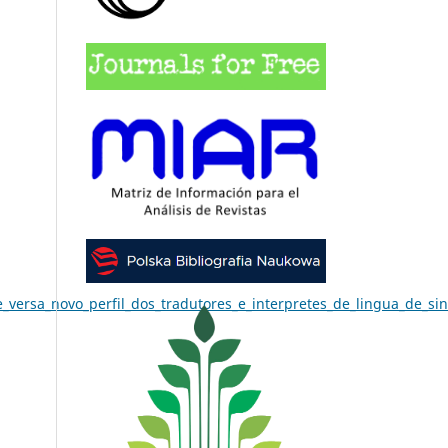
versa_novo_perfil_dos_tradutores_e_interpretes_de_lingua_de_sina