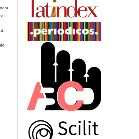
r
 para
do
ou
ção