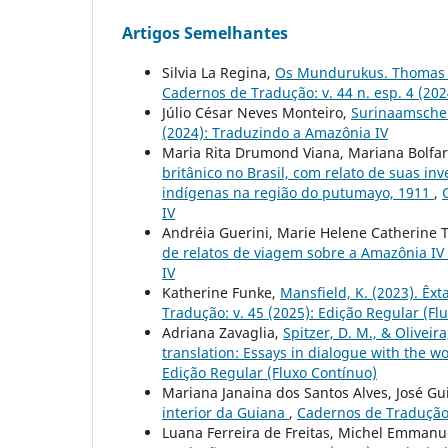
Artigos Semelhantes
Silvia La Regina,
Os Mundurukus. Thomas Ma
Cadernos de Tradução: v. 44 n. esp. 4 (20
Júlio César Neves Monteiro,
Surinaamsche 
(2024): Traduzindo a Amazônia IV
Maria Rita Drumond Viana, Mariana Bolfa
britânico no Brasil, com relato de suas in
indígenas na região do putumayo, 1911
,
IV
Andréia Guerini, Marie Helene Catherine 
de relatos de viagem sobre a Amazônia IV
IV
Katherine Funke,
Mansfield, K. (2023). Êxt
Tradução: v. 45 (2025): Edição Regular (Fl
Adriana Zavaglia,
Spitzer, D. M., & Oliveir
translation: Essays in dialogue with the w
Edição Regular (Fluxo Contínuo)
Mariana Janaina dos Santos Alves, José G
interior da Guiana
,
Cadernos de Tradução:
Luana Ferreira de Freitas, Michel Emmanue