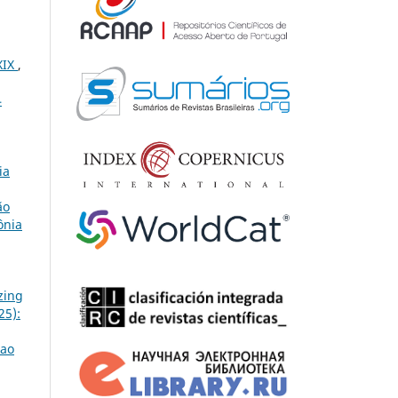
XIX
,
4
ia
ão
ônia
zing
25):
 ao