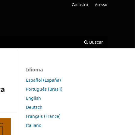
Cadastro
Acesso
Buscar
Idioma
Español (España)
ca
Português (Brasil)
English
Deutsch
Français (France)
Italiano