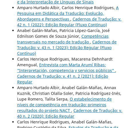
e da Interpretação de Línguas de Sinais
Amparo Hurtado Albir, Carlos Henrique Rodrigues,
A
Pesquisa em Didática da Tradução: Evolução,
Abordagens e Perspectivas
,
Cadernos de Tradução: v.
42 n. 1 (2022): Edição Regular (Fluxo Contínuo)
Anabel Galán-Mañas, Patricia López-García, José
Ednilson Gomes de Souza Júnior,
Competências
transversais no mercado de tradução
,
Cadernos de
Tradução: v. 43 n. 1 (2023): Edição Regular (Fluxo
Contínuo)
Carlos Henrique Rodrigues, Macarena Dehnhardt
Amengual,
Entrevista com Marta Arumí Ribas:
"Interpretación, competencia y servicios públicos”
,
Cadernos de Tradução: v. 41 n. 2 (2021): Edição
Regular
Amparo Hurtado Albir, Anabel Galán-Mañas, Annax
Kuznik, Christian Olalla-Soler, Patricia Rodríguez-Inés,
Lupe Romero, Talita Serpa,
O estabelecimento de
níveis de competência em tradução: primeiros
resultados do projeto NACT
,
Cadernos de Tradução: v.
40 n. 2 (2020): Edição Regular
Carlos Henrique Rodrigues, Anabel Galán-Mañas,
Rodrigo Custódio da Silva,
Estudos da Tradução e da