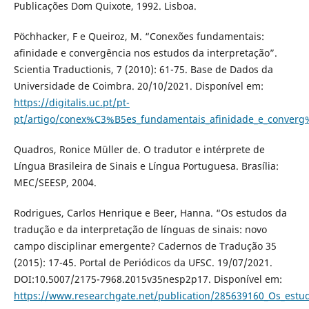
Publicações Dom Quixote, 1992. Lisboa.
Pöchhacker, F e Queiroz, M. “Conexões fundamentais:
afinidade e convergência nos estudos da interpretação”.
Scientia Traductionis, 7 (2010): 61-75. Base de Dados da
Universidade de Coimbra. 20/10/2021. Disponível em:
https://digitalis.uc.pt/pt-
pt/artigo/conex%C3%B5es_fundamentais_afinidade_e_conve
Quadros, Ronice Müller de. O tradutor e intérprete de
Língua Brasileira de Sinais e Língua Portuguesa. Brasília:
MEC/SEESP, 2004.
Rodrigues, Carlos Henrique e Beer, Hanna. “Os estudos da
tradução e da interpretação de línguas de sinais: novo
campo disciplinar emergente? Cadernos de Tradução 35
(2015): 17-45. Portal de Periódicos da UFSC. 19/07/2021.
DOI:10.5007/2175-7968.2015v35nesp2p17. Disponível em:
https://www.researchgate.net/publication/285639160_Os_estu