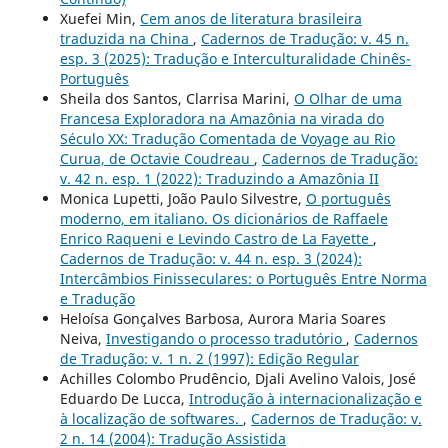
Xuefei Min,
Cem anos de literatura brasileira
traduzida na China
,
Cadernos de Tradução: v. 45 n.
esp. 3 (2025): Tradução e Interculturalidade Chinês-
Português
Sheila dos Santos, Clarrisa Marini,
O Olhar de uma
Francesa Exploradora na Amazônia na virada do
Século XX: Tradução Comentada de Voyage au Rio
Curua, de Octavie Coudreau
,
Cadernos de Tradução:
v. 42 n. esp. 1 (2022): Traduzindo a Amazônia II
Monica Lupetti, João Paulo Silvestre,
O português
moderno, em italiano. Os dicionários de Raffaele
Enrico Raqueni e Levindo Castro de La Fayette
,
Cadernos de Tradução: v. 44 n. esp. 3 (2024):
Intercâmbios Finisseculares: o Português Entre Norma
e Tradução
Heloísa Gonçalves Barbosa, Aurora Maria Soares
Neiva,
Investigando o processo tradutório
,
Cadernos
de Tradução: v. 1 n. 2 (1997): Edição Regular
Achilles Colombo Prudêncio, Djali Avelino Valois, José
Eduardo De Lucca,
Introdução à internacionalização e
à localização de softwares.
,
Cadernos de Tradução: v.
2 n. 14 (2004): Tradução Assistida