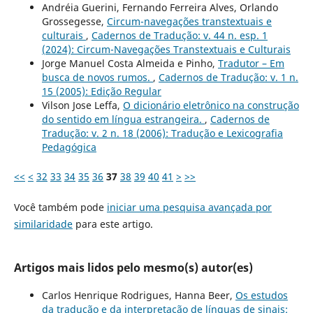
Andréia Guerini, Fernando Ferreira Alves, Orlando
Grossegesse,
Circum-navegações transtextuais e
culturais
,
Cadernos de Tradução: v. 44 n. esp. 1
(2024): Circum-Navegações Transtextuais e Culturais
Jorge Manuel Costa Almeida e Pinho,
Tradutor – Em
busca de novos rumos.
,
Cadernos de Tradução: v. 1 n.
15 (2005): Edição Regular
Vilson Jose Leffa,
O dicionário eletrônico na construção
do sentido em língua estrangeira.
,
Cadernos de
Tradução: v. 2 n. 18 (2006): Tradução e Lexicografia
Pedagógica
<<
<
32
33
34
35
36
37
38
39
40
41
>
>>
Você também pode
iniciar uma pesquisa avançada por
similaridade
para este artigo.
Artigos mais lidos pelo mesmo(s) autor(es)
Carlos Henrique Rodrigues, Hanna Beer,
Os estudos
da tradução e da interpretação de línguas de sinais: