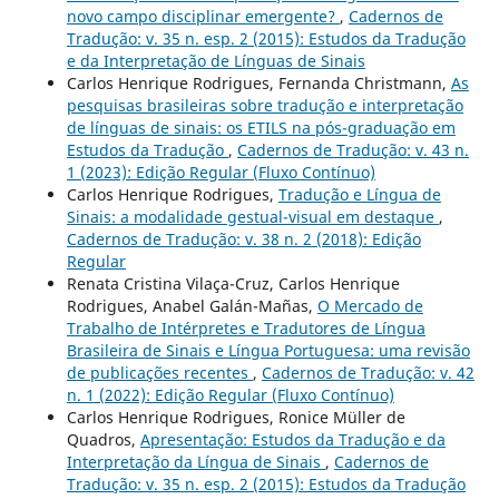
novo campo disciplinar emergente?
,
Cadernos de
Tradução: v. 35 n. esp. 2 (2015): Estudos da Tradução
e da Interpretação de Línguas de Sinais
Carlos Henrique Rodrigues, Fernanda Christmann,
As
pesquisas brasileiras sobre tradução e interpretação
de línguas de sinais: os ETILS na pós-graduação em
Estudos da Tradução
,
Cadernos de Tradução: v. 43 n.
1 (2023): Edição Regular (Fluxo Contínuo)
Carlos Henrique Rodrigues,
Tradução e Língua de
Sinais: a modalidade gestual-visual em destaque
,
Cadernos de Tradução: v. 38 n. 2 (2018): Edição
Regular
Renata Cristina Vilaça-Cruz, Carlos Henrique
Rodrigues, Anabel Galán-Mañas,
O Mercado de
Trabalho de Intérpretes e Tradutores de Língua
Brasileira de Sinais e Língua Portuguesa: uma revisão
de publicações recentes
,
Cadernos de Tradução: v. 42
n. 1 (2022): Edição Regular (Fluxo Contínuo)
Carlos Henrique Rodrigues, Ronice Müller de
Quadros,
Apresentação: Estudos da Tradução e da
Interpretação da Língua de Sinais
,
Cadernos de
Tradução: v. 35 n. esp. 2 (2015): Estudos da Tradução