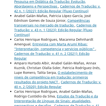
Pesquisa em Didática da Tradução: Evolução,
Abordagens e Perspectivas
,
Cadernos de Tradução: v.
42 n. 1 (2022): Edição Regular (Fluxo Contínuo)
Anabel Galán-Mañas, Patricia López-García, José
Ednilson Gomes de Souza Júnior,
Competências
transversais no mercado de tradução
,
Cadernos de
Tradução: v. 43 n. 1 (2023): Edição Regular (Fluxo
Contínuo)
Carlos Henrique Rodrigues, Macarena Dehnhardt
Amengual,
Entrevista com Marta Arumí Ribas:
"Interpretación, competencia y servicios públicos”
,
Cadernos de Tradução: v. 41 n. 2 (2021): Edição
Regular
Amparo Hurtado Albir, Anabel Galán-Mañas, Annax
Kuznik, Christian Olalla-Soler, Patricia Rodríguez-Inés,
Lupe Romero, Talita Serpa,
O estabelecimento de
níveis de competência em tradução: primeiros
resultados do projeto NACT
,
Cadernos de Tradução: v.
40 n. 2 (2020): Edição Regular
Carlos Henrique Rodrigues, Anabel Galán-Mañas,
Rodrigo Custódio da Silva,
Estudos da Tradução e da
Interpretação de Línguas de Sinais: atualidades,
perspectivas e desafios
,
Cadernos de Tradução: v. 41