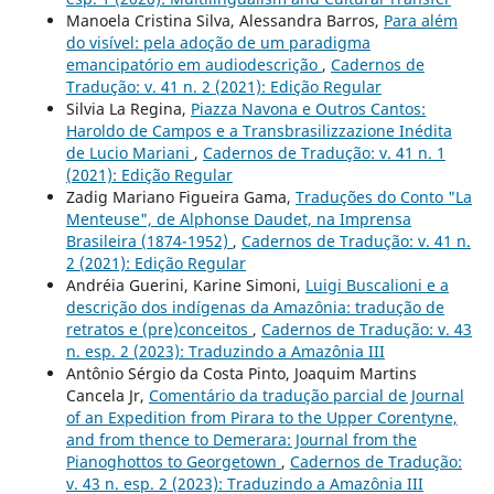
Manoela Cristina Silva, Alessandra Barros,
Para além
do visível: pela adoção de um paradigma
emancipatório em audiodescrição
,
Cadernos de
Tradução: v. 41 n. 2 (2021): Edição Regular
Silvia La Regina,
Piazza Navona e Outros Cantos:
Haroldo de Campos e a Transbrasilizzazione Inédita
de Lucio Mariani
,
Cadernos de Tradução: v. 41 n. 1
(2021): Edição Regular
Zadig Mariano Figueira Gama,
Traduções do Conto "La
Menteuse", de Alphonse Daudet, na Imprensa
Brasileira (1874-1952)
,
Cadernos de Tradução: v. 41 n.
2 (2021): Edição Regular
Andréia Guerini, Karine Simoni,
Luigi Buscalioni e a
descrição dos indígenas da Amazônia: tradução de
retratos e (pre)conceitos
,
Cadernos de Tradução: v. 43
n. esp. 2 (2023): Traduzindo a Amazônia III
Antônio Sérgio da Costa Pinto, Joaquim Martins
Cancela Jr,
Comentário da tradução parcial de Journal
of an Expedition from Pirara to the Upper Corentyne,
and from thence to Demerara: Journal from the
Pianoghottos to Georgetown
,
Cadernos de Tradução:
v. 43 n. esp. 2 (2023): Traduzindo a Amazônia III