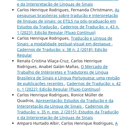
e da Interpretação de Línguas de Sinais
Carlos Henrique Rodrigues, Fernanda Christmann,
As
pesquisas brasileiras sobre tradução e interpretação
de línguas de sinais: os ETILS na pós-graduação em
Estudos da Tradução
,
Cadernos de Tradução: v. 43 n.
1 (2023): Edição Regular (Fluxo Contínuo)
Carlos Henrique Rodrigues,
Tradução e Língua de
Sinais: a modalidade gestual-visual em destaque
,
Cadernos de Tradução: v. 38 n. 2 (2018): Edição
Regular
Renata Cristina Vilaça-Cruz, Carlos Henrique
Rodrigues, Anabel Galán-Mañas,
O Mercado de
Trabalho de Intérpretes e Tradutores de Língua
Brasileira de Sinais e Língua Portuguesa: uma revisão
de publicações recentes
,
Cadernos de Tradução: v. 42
n. 1 (2022): Edição Regular (Fluxo Contínuo)
Carlos Henrique Rodrigues, Ronice Müller de
Quadros,
Apresentação: Estudos da Tradução e da
Interpretação da Língua de Sinais
,
Cadernos de
Tradução: v. 35 n. esp. 2 (2015): Estudos da Tradução
e da Interpretação de Línguas de Sinais
Amparo Hurtado Albir, Carlos Henrique Rodrigues,
A