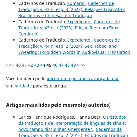
Cadernos de Tradução,
Sumário
,
Cadernos de
Tradução: v. 43 n. esp. 3 (2023): Relações Luso-Afro-
Brasileiras e Chinesas em Tradução
Cadernos de Tradução,
Expediente
,
Cadernos de
Tradução: v. 43 n. 1 (2023): Edição Regular (Fluxo
Contínuo)
Cadernos de Tradução,
Expediente
,
Cadernos de
Tradução: v. 44 n. esp. 2 (2024): Sex, Taboo, and
Swearing: Forbidden Words in Audiovisual Translation
<<
<
40
41
42
43
44
45
46
47
48
49
>
>>
Você também pode
iniciar uma pesquisa avançada por
similaridade
para este artigo.
Artigos mais lidos pelo mesmo(s) autor(es)
Carlos Henrique Rodrigues, Hanna Beer,
Os estudos
da tradução e da interpretação de línguas de sinais:
novo campo disciplinar emergente?
,
Cadernos de
Tradução: v. 35 n. esp. 2 (2015): Estudos da Tradução