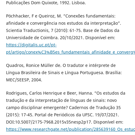
Publicações Dom Quixote, 1992. Lisboa.
Pöchhacker, F e Queiroz, M. “Conexões fundamentais:
afinidade e convergência nos estudos da interpretação”.
Scientia Traductionis, 7 (2010): 61-75. Base de Dados da
Universidade de Coimbra. 20/10/2021. Disponível em:
https://digitalis.uc.pt/pt-
pt/artigo/conex%C3%B5es_fundamentais_afinidade_e_conve
Quadros, Ronice Müller de. O tradutor e intérprete de
Língua Brasileira de Sinais e Língua Portuguesa. Brasília:
MEC/SEESP, 2004.
Rodrigues, Carlos Henrique e Beer, Hanna. “Os estudos da
tradução e da interpretação de línguas de sinais: novo
campo disciplinar emergente? Cadernos de Tradução 35
(2015): 17-45. Portal de Periódicos da UFSC. 19/07/2021.
DOI:10.5007/2175-7968.2015v35nesp2p17. Disponível em:
https://www.researchgate.net/publication/285639160_Os_estu