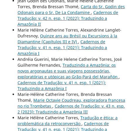
Jean Godin des Odonais, Marie Helene Catherine
Torres, Brenda Bressan Thomé,
Carta do Sr. Godin des
Odonais para o Sr. De La Condamine
,
Cadernos de
Tradução: v. 42 n. esp. 1 (2022): Traduzindo a
Amazônia II
Marie Hélène Catherine Torres, Alexandrine Langlet-
Dufresnoy,
Quinze ans au Brésil ou Excursions à la
Diamantine (Capítulos III e IV)
,
Cadernos de
Tradução: v. 41 n. esp. 1 (2021): Traduzindo a
Amazônia I
Andréia Guerini, Marie Helene Catherine Torres, José
Guilherme Fernandes,
Traduzindo a Amazônia: os
novos argonautas e suas viagens possessórias,
exploratórias e utópicas ao Grão-Pará del Marañón
,
Cadernos de Tradução: v. 41 n. esp. 1 (2021):
Traduzindo a Amazônia I
Marie-Hélène Catherine Torres, Brenda Bressan
Thomé,
Marie Octavie Coudreau, exploradora francesa
no rio Trombetas
,
Cadernos de Tradução: v. 43 n. esp.
2 (2023): Traduzindo a Amazônia III
Marie Hélène Catherine Torres,
Tradução e ética: a
problemática da retroconversão
,
Cadernos de
Tradução: v. 41 n. esp. 1 (2021): Traduzindo a