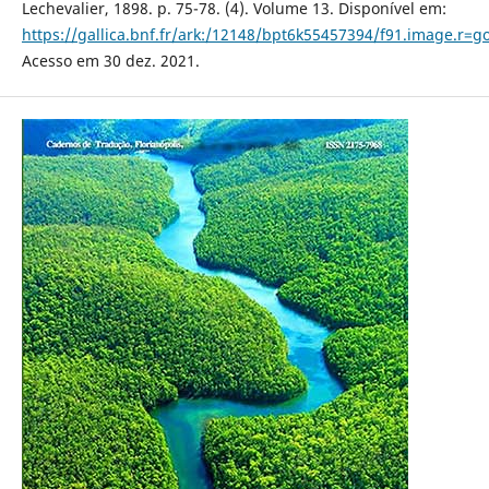
Lechevalier, 1898. p. 75-78. (4). Volume 13. Disponível em:
https://gallica.bnf.fr/ark:/12148/bpt6k55457394/f91.image.r=g
Acesso em 30 dez. 2021.