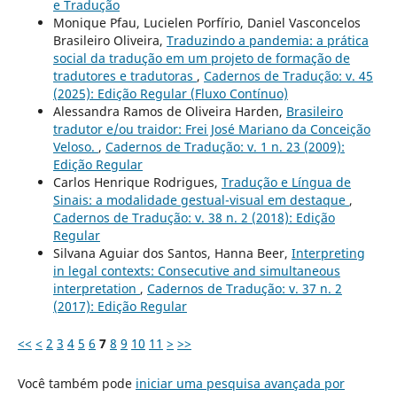
e Tradução
Monique Pfau, Lucielen Porfírio, Daniel Vasconcelos
Brasileiro Oliveira,
Traduzindo a pandemia: a prática
social da tradução em um projeto de formação de
tradutores e tradutoras
,
Cadernos de Tradução: v. 45
(2025): Edição Regular (Fluxo Contínuo)
Alessandra Ramos de Oliveira Harden,
Brasileiro
tradutor e/ou traidor: Frei José Mariano da Conceição
Veloso.
,
Cadernos de Tradução: v. 1 n. 23 (2009):
Edição Regular
Carlos Henrique Rodrigues,
Tradução e Língua de
Sinais: a modalidade gestual-visual em destaque
,
Cadernos de Tradução: v. 38 n. 2 (2018): Edição
Regular
Silvana Aguiar dos Santos, Hanna Beer,
Interpreting
in legal contexts: Consecutive and simultaneous
interpretation
,
Cadernos de Tradução: v. 37 n. 2
(2017): Edição Regular
<<
<
2
3
4
5
6
7
8
9
10
11
>
>>
Você também pode
iniciar uma pesquisa avançada por