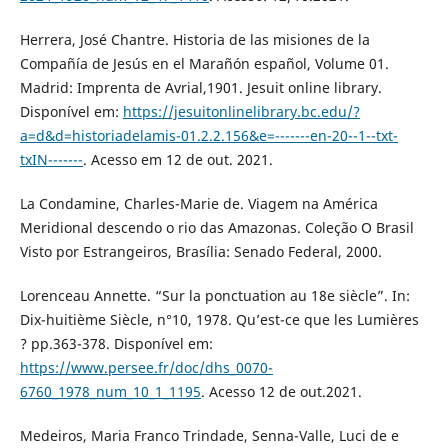
Herrera, José Chantre. Historia de las misiones de la
Compañía de Jesús en el Marañón español, Volume 01.
Madrid: Imprenta de Avrial,1901. Jesuit online library.
Disponível em:
https://jesuitonlinelibrary.bc.edu/?
a=d&d=historiadelamis-01.2.2.156&e=-------en-20--1--txt-
txIN-------
. Acesso em 12 de out. 2021.
La Condamine, Charles-Marie de. Viagem na América
Meridional descendo o rio das Amazonas. Coleção O Brasil
Visto por Estrangeiros, Brasília: Senado Federal, 2000.
Lorenceau Annette. “Sur la ponctuation au 18e siècle”. In:
Dix-huitième Siècle, n°10, 1978. Qu’est-ce que les Lumières
? pp.363-378. Disponível em:
https://www.persee.fr/doc/dhs_0070-
6760_1978_num_10_1_1195
. Acesso 12 de out.2021.
Medeiros, Maria Franco Trindade, Senna-Valle, Luci de e