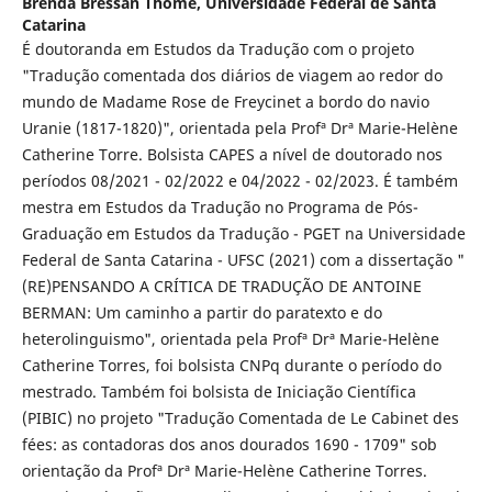
Brenda Bressan Thomé,
Universidade Federal de Santa
Catarina
É doutoranda em Estudos da Tradução com o projeto
"Tradução comentada dos diários de viagem ao redor do
mundo de Madame Rose de Freycinet a bordo do navio
Uranie (1817-1820)", orientada pela Profª Drª Marie-Helène
Catherine Torre. Bolsista CAPES a nível de doutorado nos
períodos 08/2021 - 02/2022 e 04/2022 - 02/2023. É também
mestra em Estudos da Tradução no Programa de Pós-
Graduação em Estudos da Tradução - PGET na Universidade
Federal de Santa Catarina - UFSC (2021) com a dissertação "
(RE)PENSANDO A CRÍTICA DE TRADUÇÃO DE ANTOINE
BERMAN: Um caminho a partir do paratexto e do
heterolinguismo", orientada pela Profª Drª Marie-Helène
Catherine Torres, foi bolsista CNPq durante o período do
mestrado. Também foi bolsista de Iniciação Científica
(PIBIC) no projeto "Tradução Comentada de Le Cabinet des
fées: as contadoras dos anos dourados 1690 - 1709" sob
orientação da Profª Drª Marie-Helène Catherine Torres.