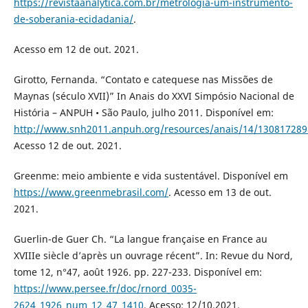
https://revistaanalytica.com.br/metrologia-um-instrumento-
de-soberania-ecidadania/
.
Acesso em 12 de out. 2021.
Girotto, Fernanda. “Contato e catequese nas Missões de
Maynas (século XVII)” In Anais do XXVI Simpósio Nacional de
História – ANPUH • São Paulo, julho 2011. Disponível em:
http://www.snh2011.anpuh.org/resources/anais/14/13081728
Acesso 12 de out. 2021.
Greenme: meio ambiente e vida sustentável. Disponível em
https://www.greenmebrasil.com/
. Acesso em 13 de out.
2021.
Guerlin-de Guer Ch. “La langue française en France au
XVIIIe siècle d’après un ouvrage récent”. In: Revue du Nord,
tome 12, n°47, août 1926. pp. 227-233. Disponível em:
https://www.persee.fr/doc/rnord_0035-
2624_1926_num_12_47_1410
. Acesso: 12/10.2021.