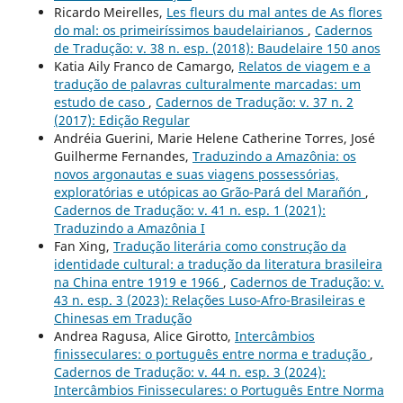
Ricardo Meirelles,
Les fleurs du mal antes de As flores
do mal: os primeiríssimos baudelairianos
,
Cadernos
de Tradução: v. 38 n. esp. (2018): Baudelaire 150 anos
Katia Aily Franco de Camargo,
Relatos de viagem e a
tradução de palavras culturalmente marcadas: um
estudo de caso
,
Cadernos de Tradução: v. 37 n. 2
(2017): Edição Regular
Andréia Guerini, Marie Helene Catherine Torres, José
Guilherme Fernandes,
Traduzindo a Amazônia: os
novos argonautas e suas viagens possessórias,
exploratórias e utópicas ao Grão-Pará del Marañón
,
Cadernos de Tradução: v. 41 n. esp. 1 (2021):
Traduzindo a Amazônia I
Fan Xing,
Tradução literária como construção da
identidade cultural: a tradução da literatura brasileira
na China entre 1919 e 1966
,
Cadernos de Tradução: v.
43 n. esp. 3 (2023): Relações Luso-Afro-Brasileiras e
Chinesas em Tradução
Andrea Ragusa, Alice Girotto,
Intercâmbios
finisseculares: o português entre norma e tradução
,
Cadernos de Tradução: v. 44 n. esp. 3 (2024):
Intercâmbios Finisseculares: o Português Entre Norma