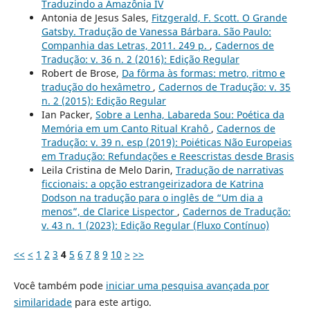
Traduzindo a Amazônia IV
Antonia de Jesus Sales,
Fitzgerald, F. Scott. O Grande
Gatsby. Tradução de Vanessa Bárbara. São Paulo:
Companhia das Letras, 2011. 249 p.
,
Cadernos de
Tradução: v. 36 n. 2 (2016): Edição Regular
Robert de Brose,
Da fôrma às formas: metro, ritmo e
tradução do hexâmetro
,
Cadernos de Tradução: v. 35
n. 2 (2015): Edição Regular
Ian Packer,
Sobre a Lenha, Labareda Sou: Poética da
Memória em um Canto Ritual Krahô
,
Cadernos de
Tradução: v. 39 n. esp (2019): Poiéticas Não Europeias
em Tradução: Refundações e Reescristas desde Brasis
Leila Cristina de Melo Darin,
Tradução de narrativas
ficcionais: a opção estrangeirizadora de Katrina
Dodson na tradução para o inglês de “Um dia a
menos”, de Clarice Lispector
,
Cadernos de Tradução:
v. 43 n. 1 (2023): Edição Regular (Fluxo Contínuo)
<<
<
1
2
3
4
5
6
7
8
9
10
>
>>
Você também pode
iniciar uma pesquisa avançada por
similaridade
para este artigo.