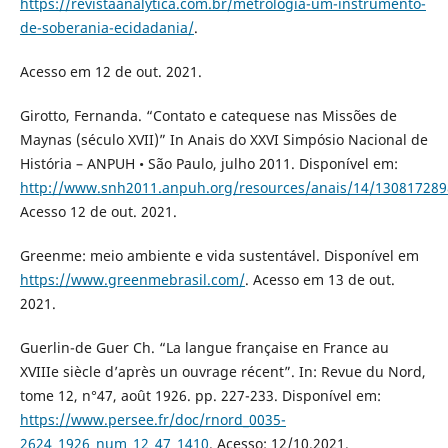
https://revistaanalytica.com.br/metrologia-um-instrumento-
de-soberania-ecidadania/
.
Acesso em 12 de out. 2021.
Girotto, Fernanda. “Contato e catequese nas Missões de
Maynas (século XVII)” In Anais do XXVI Simpósio Nacional de
História – ANPUH • São Paulo, julho 2011. Disponível em:
http://www.snh2011.anpuh.org/resources/anais/14/13081728
Acesso 12 de out. 2021.
Greenme: meio ambiente e vida sustentável. Disponível em
https://www.greenmebrasil.com/
. Acesso em 13 de out.
2021.
Guerlin-de Guer Ch. “La langue française en France au
XVIIIe siècle d’après un ouvrage récent”. In: Revue du Nord,
tome 12, n°47, août 1926. pp. 227-233. Disponível em:
https://www.persee.fr/doc/rnord_0035-
2624_1926_num_12_47_1410
. Acesso: 12/10.2021.