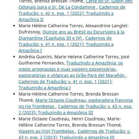
Torres, Brenda Bressan Thomé,
Carta do Sr. Godin des
Odonais para o Sr. De La Condamine
,
Cadernos de
Tradução: v. 42 n. esp. 1 (2022): Traduzindo a
Amazônia II
Marie Hélène Catherine Torres, Alexandrine Langlet-
Dufresnoy,
Quinze ans au Brésil ou Excursions à la
Diamantine (Capítulos III e IV)
,
Cadernos de
Tradução: v. 41 n. esp. 1 (2021): Traduzindo a
Amazônia I
Andréia Guerini, Marie Helene Catherine Torres, José
Guilherme Fernandes,
Traduzindo a Amazônia: os
novos argonautas e suas viagens possessórias,
exploratórias e utópicas ao Grão-Pará del Marañón
,
Cadernos de Tradução: v. 41 n. esp. 1 (2021):
Traduzindo a Amazônia I
Marie-Hélène Catherine Torres, Brenda Bressan
Thomé,
Marie Octavie Coudreau, exploradora francesa
no rio Trombetas
,
Cadernos de Tradução: v. 43 n. esp.
2 (2023): Traduzindo a Amazônia III
Marie Octavie Coudreau, Henri Coudreau, Marie-
Hélène Catherine Torres, Brenda Bressan Thomé,
Viagem ao (rio) Trombetas
,
Cadernos de Tradução: v.
43 n. esp. 2 (2023): Traduzindo a Amazônia III