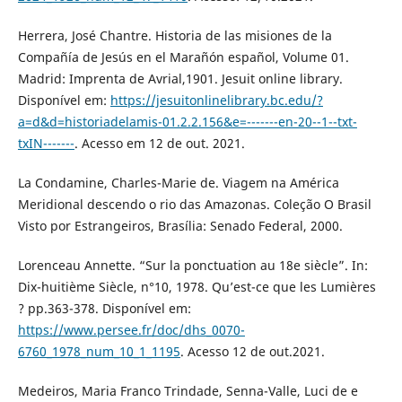
Herrera, José Chantre. Historia de las misiones de la
Compañía de Jesús en el Marañón español, Volume 01.
Madrid: Imprenta de Avrial,1901. Jesuit online library.
Disponível em:
https://jesuitonlinelibrary.bc.edu/?
a=d&d=historiadelamis-01.2.2.156&e=-------en-20--1--txt-
txIN-------
. Acesso em 12 de out. 2021.
La Condamine, Charles-Marie de. Viagem na América
Meridional descendo o rio das Amazonas. Coleção O Brasil
Visto por Estrangeiros, Brasília: Senado Federal, 2000.
Lorenceau Annette. “Sur la ponctuation au 18e siècle”. In:
Dix-huitième Siècle, n°10, 1978. Qu’est-ce que les Lumières
? pp.363-378. Disponível em:
https://www.persee.fr/doc/dhs_0070-
6760_1978_num_10_1_1195
. Acesso 12 de out.2021.
Medeiros, Maria Franco Trindade, Senna-Valle, Luci de e