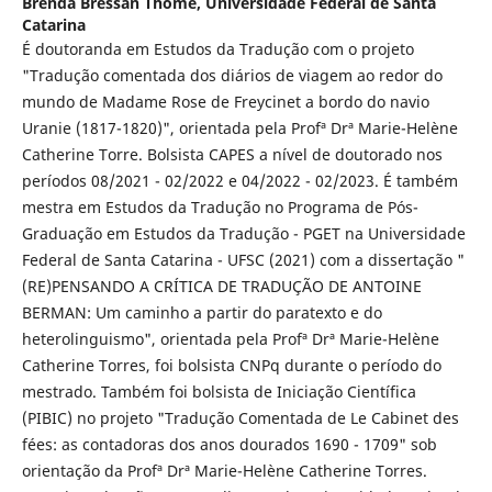
Brenda Bressan Thomé,
Universidade Federal de Santa
Catarina
É doutoranda em Estudos da Tradução com o projeto
"Tradução comentada dos diários de viagem ao redor do
mundo de Madame Rose de Freycinet a bordo do navio
Uranie (1817-1820)", orientada pela Profª Drª Marie-Helène
Catherine Torre. Bolsista CAPES a nível de doutorado nos
períodos 08/2021 - 02/2022 e 04/2022 - 02/2023. É também
mestra em Estudos da Tradução no Programa de Pós-
Graduação em Estudos da Tradução - PGET na Universidade
Federal de Santa Catarina - UFSC (2021) com a dissertação "
(RE)PENSANDO A CRÍTICA DE TRADUÇÃO DE ANTOINE
BERMAN: Um caminho a partir do paratexto e do
heterolinguismo", orientada pela Profª Drª Marie-Helène
Catherine Torres, foi bolsista CNPq durante o período do
mestrado. Também foi bolsista de Iniciação Científica
(PIBIC) no projeto "Tradução Comentada de Le Cabinet des
fées: as contadoras dos anos dourados 1690 - 1709" sob
orientação da Profª Drª Marie-Helène Catherine Torres.