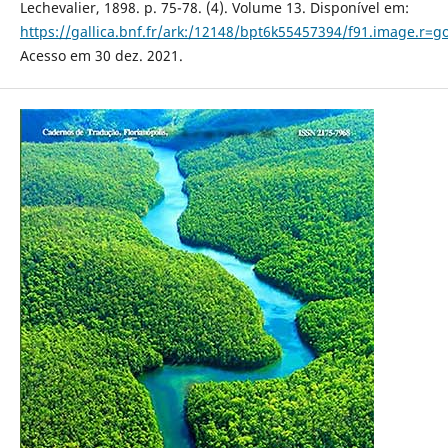
Lechevalier, 1898. p. 75-78. (4). Volume 13. Disponível em:
https://gallica.bnf.fr/ark:/12148/bpt6k55457394/f91.image.r=g
Acesso em 30 dez. 2021.