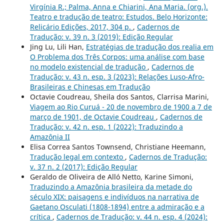
Virgínia R.; Palma, Anna e Chiarini, Ana Maria. (org.).
Teatro e tradução de teatro: Estudos. Belo Horizonte:
Relicário Edições, 2017, 304 p.
,
Cadernos de
Tradução: v. 39 n. 3 (2019): Edição Regular
Jing Lu, Lili Han,
Estratégias de tradução dos realia em
O Problema dos Três Corpos: uma análise com base
no modelo existencial de tradução
,
Cadernos de
Tradução: v. 43 n. esp. 3 (2023): Relações Luso-Afro-
Brasileiras e Chinesas em Tradução
Octavie Coudreau, Sheila dos Santos, Clarrisa Marini,
Viagem ao Rio Curuá - 20 de novembro de 1900 a 7 de
março de 1901, de Octavie Coudreau
,
Cadernos de
Tradução: v. 42 n. esp. 1 (2022): Traduzindo a
Amazônia II
Elisa Correa Santos Townsend, Christiane Heemann,
Tradução legal em contexto
,
Cadernos de Tradução:
v. 37 n. 2 (2017): Edição Regular
Geraldo de Oliveira de Alló Netto, Karine Simoni,
Traduzindo a Amazônia brasileira da metade do
século XIX: paisagens e indivíduos na narrativa de
Gaetano Osculati (1808-1894) entre a admiração e a
crítica
,
Cadernos de Tradução: v. 44 n. esp. 4 (2024):